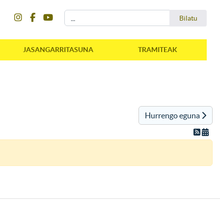
instagram
facebook
youtube
Bilatu
Bilatu
JASANGARRITASUNA
TRAMITEAK
Hurrengo eguna
instagram
facebook
youtube