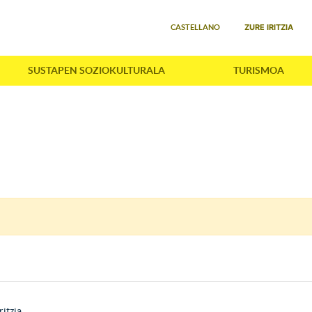
Select your language
ZURE IRITZIA
CASTELLANO
SUSTAPEN SOZIOKULTURALA
TURISMOA
ritzia