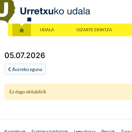
UDALA
GIZARTE EKINTZA
05.07.2026
Aurreko eguna
Ez dago ekitaldirik
Kontaktuak
Erabilera baldintzak
Lege oharra
Berriak
Zure i