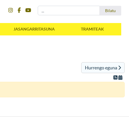
instagram
facebook
youtube
Bilatu
Bilatu
JASANGARRITASUNA
TRAMITEAK
Hurrengo eguna
instagram
facebook
youtube