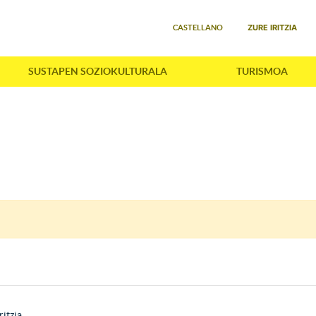
Select your language
ZURE IRITZIA
CASTELLANO
SUSTAPEN SOZIOKULTURALA
TURISMOA
ritzia