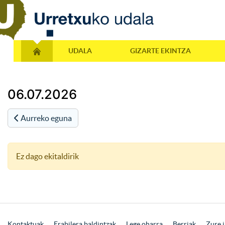
UDALA
GIZARTE EKINTZA
06.07.2026
Aurreko eguna
Ez dago ekitaldirik
Kontaktuak
Erabilera baldintzak
Lege oharra
Berriak
Zure i