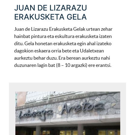
JUAN DE LIZARAZU
ERAKUSKETA GELA
Juan de Lizarazu Erakusketa Gelak urtean zehar
hainbat pintura eta eskultura erakusketa izaten
ditu. Gela honetan erakusketa egin ahal izateko
dagokion eskaera orria bete eta Udaletxean
aurkeztu behar duzu. Era berean aurkeztu nahi
duzunaren lagin bat (8 – 10 argazki) ere erantsi.