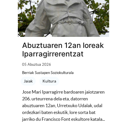
Abuztuaren 12an loreak
Iparragirrerentzat
05 Abuztua 2026
Berriak Sustapen Soziokulturala
Jaiak
Kultura
Jose Mari Iparragirre bardoaren jaiotzaren
206. urteurrena dela eta, datorren
abuztuaren 12an, Urretxuko Udalak, udal
ordezkari baten eskutik, lore sorta bat
jarriko du Francisco Font eskultore katala...