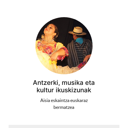
Antzerki, musika eta
kultur ikuskizunak
Aisia eskaintza euskaraz
bermatzea