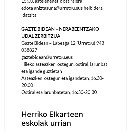
15:00, astelehenetik ostiralera
edota
aniztasuna@urretxu.eus
helbidera
idatzita
GAZTE BIDEAN – NERABEENTZAKO
UDAL ZERBITZUA
Gazte Bidean – Labeaga 12 (Urretxu) 943
038827
gaztebidean@urretxu.eus
Hileko asteazken, ostegun, ostiral, larunbat
eta igande guztietan
Asteazken, ostegun eta igandetan, 16.30-
20:00
Ostiral eta larunbatetan, 16:30-20:30
Herriko Elkarteen
eskolak urrian