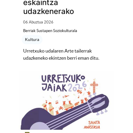
eskaintza
udazkenerako
06 Abuztua 2026
Berriak Sustapen Soziokulturala
Kultura
Urretxuko udalaren Arte tailerrak
udazkeneko ekintzen berri eman ditu.