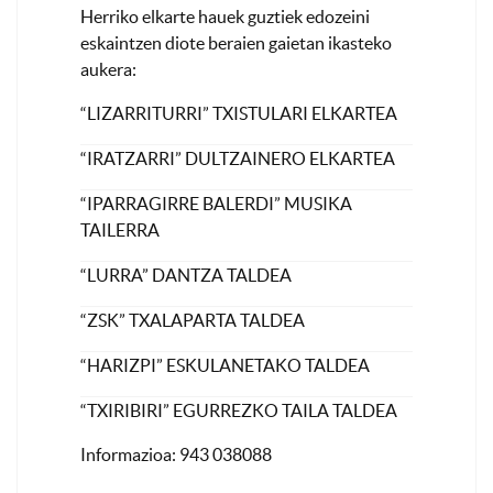
Herriko elkarte hauek guztiek edozeini
eskaintzen diote beraien gaietan ikasteko
aukera:
“LIZARRITURRI” TXISTULARI ELKARTEA
“IRATZARRI” DULTZAINERO ELKARTEA
“IPARRAGIRRE BALERDI” MUSIKA
TAILERRA
“LURRA” DANTZA TALDEA
“ZSK” TXALAPARTA TALDEA
“HARIZPI” ESKULANETAKO TALDEA
“TXIRIBIRI” EGURREZKO TAILA TALDEA
Informazioa: 943 038088