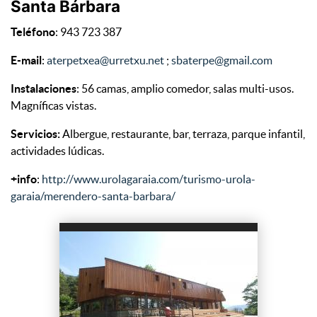
Santa Bárbara
Teléfono
: 943 723 387
E-mail
:
aterpetxea@urretxu.net
;
sbaterpe@gmail.com
Instalaciones
: 56 camas, amplio comedor, salas multi-usos.
Magníficas vistas.
Servicios:
Albergue, restaurante, bar, terraza, parque infantil,
actividades lúdicas.
+info
:
http://www.urolagaraia.com/turismo-urola-
garaia/merendero-santa-barbara/