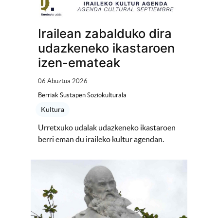
Irailean zabalduko dira
udazkeneko ikastaroen
izen-emateak
06 Abuztua 2026
Berriak Sustapen Soziokulturala
Kultura
Urretxuko udalak udazkeneko ikastaroen
berri eman du iraileko kultur agendan.