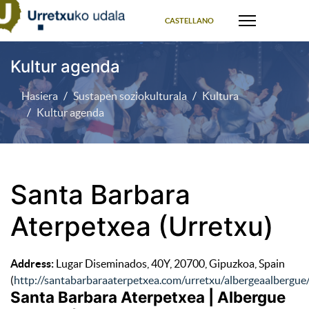
Select your language
CASTELLANO
Kultur agenda
Hasiera
Sustapen soziokulturala
Kultura
Kultur agenda
Santa Barbara
Aterpetxea (Urretxu)
Address:
Lugar Diseminados, 40Y, 20700, Gipuzkoa, Spain
(
http://santabarbaraaterpetxea.com/urretxu/albergeaalbergue
Santa Barbara Aterpetxea | Albergue