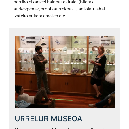
herriko elkarteei hainbat ekitaldi (bilerak,
aurkezpenak, prentsaurrekoak...) antolatu ahal
izateko aukera ematen die.
URRELUR MUSEOA