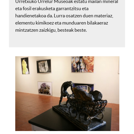
Urretxuko Urrelur Museoak estatu mailan mineral
eta fosil erakusketa garrantzitsu eta
handienetakoa da. Lurra osatzen duen materiaz,
elementu kimikoez eta munduaren bilakaeraz
mintzatzen zaizkigu, besteak beste.