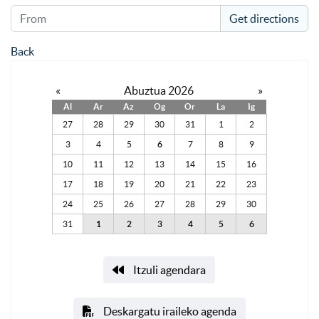
Get directions
Back
«
Abuztua 2026
»
Al
Ar
Az
Og
Or
La
Ig
27
28
29
30
31
1
2
3
4
5
6
7
8
9
10
11
12
13
14
15
16
17
18
19
20
21
22
23
24
25
26
27
28
29
30
31
1
2
3
4
5
6
Itzuli agendara
Deskargatu iraileko agenda