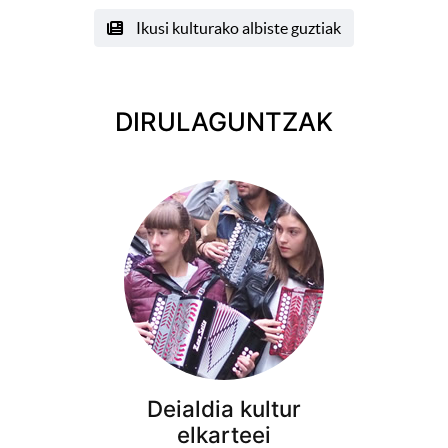
Ikusi kulturako albiste guztiak
DIRULAGUNTZAK
Deialdia kultur
elkarteei