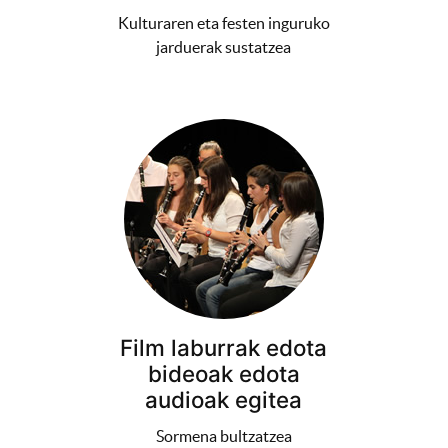
Kulturaren eta festen inguruko
jarduerak sustatzea
Film laburrak edota
bideoak edota
audioak egitea
Sormena bultzatzea