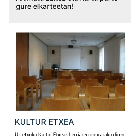
gure elkarteetan!
KULTUR ETXEA
Urretxuko Kultur Etxeak herriaren onurarako diren