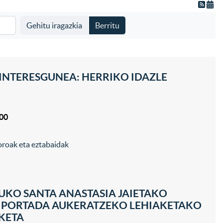
Gehitu iragazkia
Berritu
INTERESGUNEA: HERRIKO IDAZLE
:00
oroak eta eztabaidak
UKO SANTA ANASTASIA JAIETAKO
 PORTADA AUKERATZEKO LEHIAKETAKO
KETA