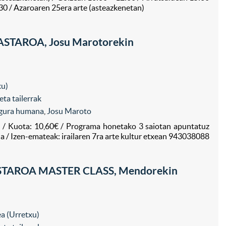
:30 / Azaroaren 25era arte (asteazkenetan)
ASTAROA, Josu Marotorekin
xu)
eta tailerrak
gura humana
,
Josu Maroto
o / Kuota: 10,60€ / Programa honetako 3 saiotan apuntatuz
 / Izen-emateak: irailaren 7ra arte kultur etxean 943038088
TAROA MASTER CLASS, Mendorekin
a (Urretxu)