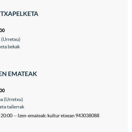
 TXAPELKETA
:00
 (Urretxu)
 eta bekak
ZEN EMATEAK
:00
a (Urretxu)
eta tailerrak
– 20:00 -- Izen-emateak: kultur etxean 943038088