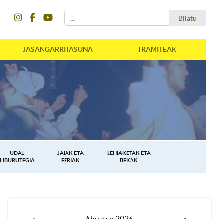
instagram
facebook
youtube
Bilatu
Bilatu
JASANGARRITASUNA
TRAMITEAK
UDAL
JAIAK ETA
LEHIAKETAK ETA
LIBURUTEGIA
FERIAK
BEKAK
«
Abuztua 2026
»