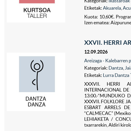
Kategoriak:
Ikastaroak 
Etiketak:
Akuarela
,
Acu
Kuota: 10,60€. Progra
Izen ematea: Aizpurun
XXVII. HERRI 
12.09.2026
Areizaga - Kalebarren p
Kategoriak:
Dantza
,
Jai
Etiketak:
Lurra Dantza 
XXXVII. HERRI A
INTERNACIONAL DE F
13:00.-“MUNDUKO DA
XXXVII. FOLKLORE JA
ESBART ARRELS DE 
“CALMECAC” (Mexiko)
LEHIAKETA / CONCUR
txarrarekin, Aldiri kiro