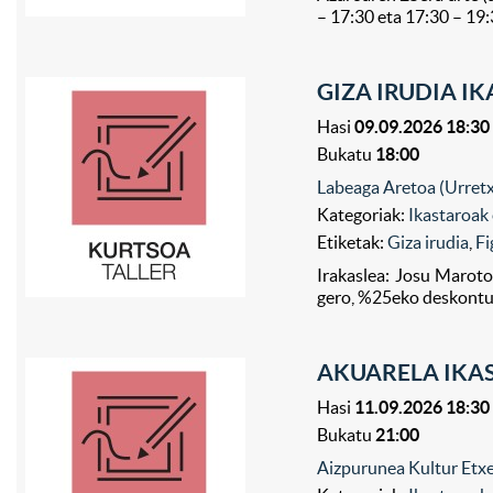
– 17:30 eta 17:30 – 19
GIZA IRUDIA IK
Hasi
09.09.2026 18:30
Bukatu
18:00
Labeaga Aretoa (Urret
Kategoriak:
Ikastaroak 
Etiketak:
Giza irudia
,
Fi
Irakaslea: Josu Marot
gero, %25eko deskontua
AKUARELA IKAS
Hasi
11.09.2026 18:30
Bukatu
21:00
Aizpurunea Kultur Etxe