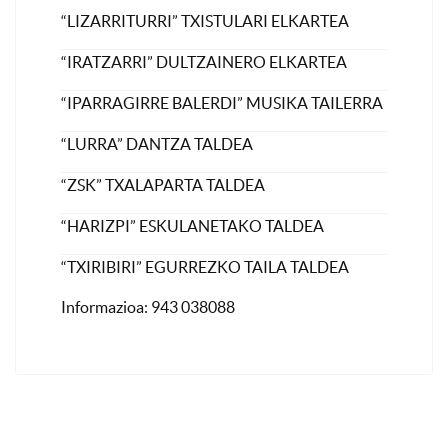
“LIZARRITURRI” TXISTULARI ELKARTEA
“IRATZARRI” DULTZAINERO ELKARTEA
“IPARRAGIRRE BALERDI” MUSIKA TAILERRA
“LURRA” DANTZA TALDEA
“ZSK” TXALAPARTA TALDEA
“HARIZPI” ESKULANETAKO TALDEA
“TXIRIBIRI” EGURREZKO TAILA TALDEA
Informazioa: 943 038088