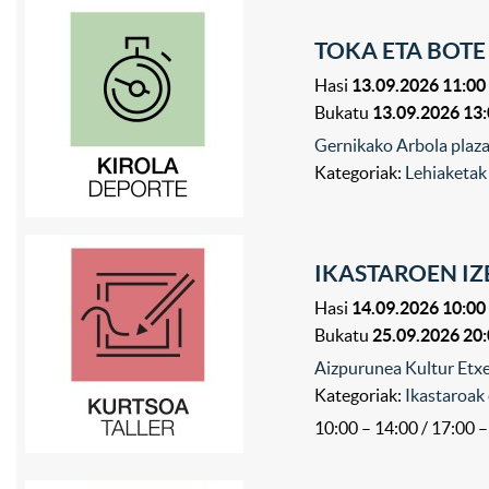
TOKA ETA BOTE
Hasi
13.09.2026 11:00
Bukatu
13.09.2026 13
Gernikako Arbola plaza
Kategoriak:
Lehiaketak
IKASTAROEN I
Hasi
14.09.2026 10:00
Bukatu
25.09.2026 20
Aizpurunea Kultur Etxe
Kategoriak:
Ikastaroak 
10:00 – 14:00 / 17:00 