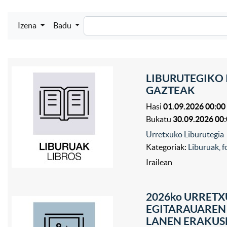
Izena
Badu
LIBURUTEGIKO 
GAZTEAK
Hasi
01.09.2026 00:00
Bukatu
30.09.2026 00
Urretxuko Liburutegia
Kategoriak:
Liburuak, f
Irailean
2026ko URRETX
EGITARAUAREN
LANEN ERAKUS