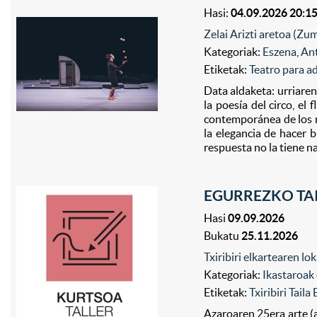
Hasi:
04.09.2026 20:1
Zelai Arizti aretoa (Zu
Kategoriak:
Eszena
,
Ant
Etiketak:
Teatro para a
Data aldaketa: urriare
la poesía del circo, el
contemporánea de los ma
la elegancia de hacer 
respuesta no la tiene nad
EGURREZKO TAIL
Hasi
09.09.2026
Bukatu
25.11.2026
Txiribiri elkartearen l
Kategoriak:
Ikastaroak 
Etiketak:
Txiribiri Taila
Azaroaren 25era arte (