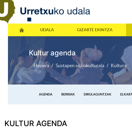
UDALA
GIZARTE EKINTZA
Kultur agenda
Hasiera
Sustapen soziokulturala
Kultura
AGENDA
BERRIAK
DIRULAGUNTZAK
ELKAR
KULTUR AGENDA