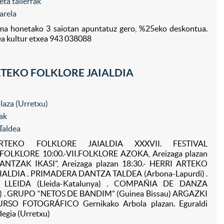
eta tailerrak
arela
ma honetako 3 saiotan apuntatuz gero, %25eko deskontua.
ea kultur etxea 943 038088
ARTEKO FOLKLORE JAIALDIA
laza (Urretxu)
ak
Taldea
RTEKO FOLKLORE JAIALDIA XXXVII. FESTIVAL
OLKLORE 10:00.-VII.FOLKLORE AZOKA, Areizaga plazan
NTZAK IKASI”, Areizaga plazan 18:30.- HERRI ARTEKO
IALDIA . PRIMADERA DANTZA TALDEA (Arbona-Lapurdi) .
LLEIDA (Lleida-Katalunya) . COMPAÑIA DE DANZA
 . GRUPO “NETOS DE BANDIM” (Guinea Bissau) ARGAZKI
SO FOTOGRÁFICO Gernikako Arbola plazan. Eguraldi
ldegia (Urretxu)