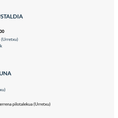
USTALDIA
:00
 (Urretxu)
ak
GUNA
txu)
derrena pilotalekua (Urretxu)