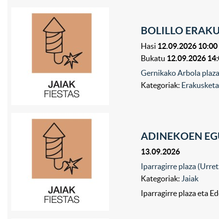
BOLILLO ERAK
Hasi
12.09.2026 10:00
Bukatu
12.09.2026 14
Gernikako Arbola plaza
Kategoriak:
Erakusket
ADINEKOEN E
13.09.2026
Iparragirre plaza (Urre
Kategoriak:
Jaiak
Iparragirre plaza eta E