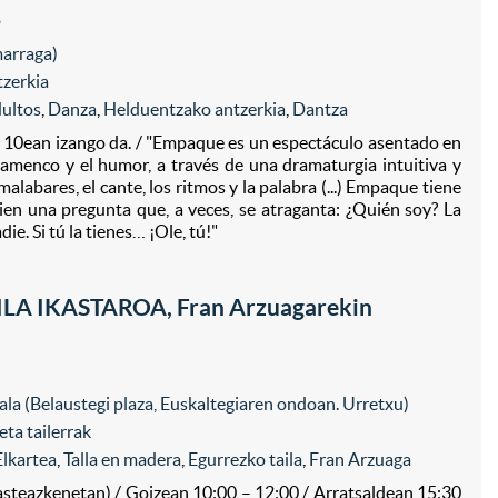
5
marraga)
zerkia
dultos
,
Danza
,
Helduentzako antzerkia
,
Dantza
n 10ean izango da. / "Empaque es un espectáculo asentado en
 flamenco y el humor, a través de una dramaturgia intuitiva y
labares, el cante, los ritmos y la palabra (...) Empaque tiene
bien una pregunta que, a veces, se atraganta: ¿Quién soy? La
ie. Si tú la tienes… ¡Ole, tú!"
A IKASTAROA, Fran Arzuagarekin
okala (Belaustegi plaza, Euskaltegiaren ondoan. Urretxu)
eta tailerrak
 Elkartea
,
Talla en madera
,
Egurrezko taila
,
Fran Arzuaga
asteazkenetan) / Goizean 10:00 – 12:00 / Arratsaldean 15:30