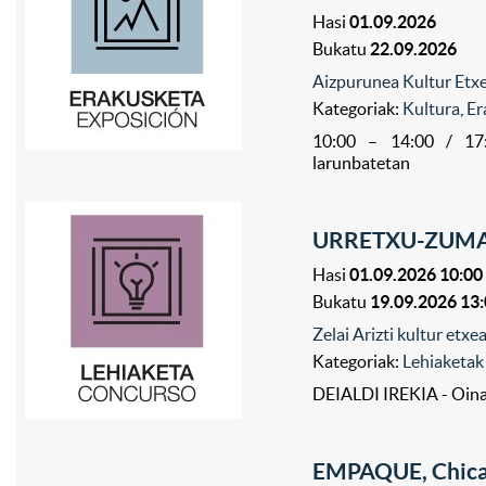
Hasi
01.09.2026
Bukatu
22.09.2026
Aizpurunea Kultur Etxe
Kategoriak:
Kultura
,
Er
10:00 – 14:00 / 17:
larunbatetan
URRETXU-ZUMA
Hasi
01.09.2026 10:00
Bukatu
19.09.2026 13
Zelai Arizti kultur etx
Kategoriak:
Lehiaketak
DEIALDI IREKIA - Oina
EMPAQUE, Chicarr