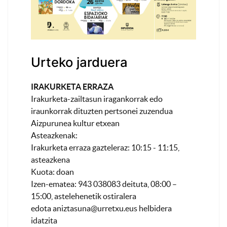
Urteko jarduera
IRAKURKETA ERRAZA
Irakurketa-zailtasun iragankorrak edo
iraunkorrak dituzten pertsonei zuzendua
Aizpurunea kultur etxean
Asteazkenak:
Irakurketa erraza gazteleraz: 10:15 - 11:15,
asteazkena
Kuota: doan
Izen-ematea: 943 038083 deituta, 08:00 –
15:00, astelehenetik ostiralera
edota
aniztasuna@urretxu.eus
helbidera
idatzita