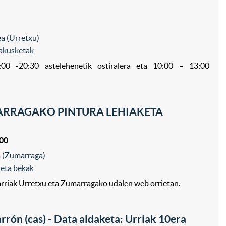
a (Urretxu)
akusketak
00 -20:30 astelehenetik ostiralera eta 10:00 – 13:00
RRAGAKO PINTURA LEHIAKETA
:00
ea (Zumarraga)
 eta bekak
rriak Urretxu eta Zumarragako udalen web orrietan.
ón (cas) - Data aldaketa: Urriak 10era