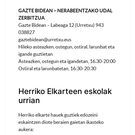
GAZTE BIDEAN – NERABEENTZAKO UDAL
ZERBITZUA
Gazte Bidean – Labeaga 12 (Urretxu) 943
038827
gaztebidean@urretxu.eus
Hileko asteazken, ostegun, ostiral, larunbat eta
igande guztietan
Asteazken, ostegun eta igandetan, 16.30-20:00
Ostiral eta larunbatetan, 16:30-20:30
Herriko Elkarteen eskolak
urrian
Herriko elkarte hauek guztiek edozeini
eskaintzen diote beraien gaietan ikasteko
aukera: