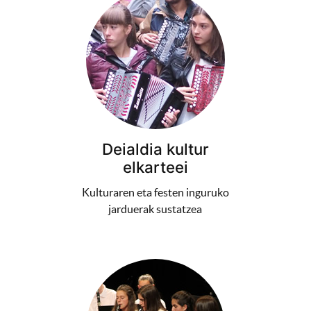
Deialdia kultur
elkarteei
Kulturaren eta festen inguruko
jarduerak sustatzea