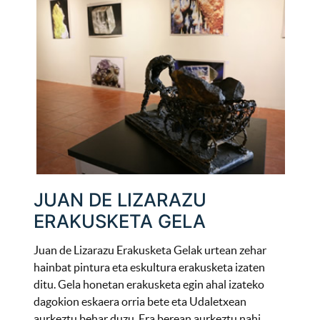
JUAN DE LIZARAZU
ERAKUSKETA GELA
Juan de Lizarazu Erakusketa Gelak urtean zehar
hainbat pintura eta eskultura erakusketa izaten
ditu. Gela honetan erakusketa egin ahal izateko
dagokion eskaera orria bete eta Udaletxean
aurkeztu behar duzu. Era berean aurkeztu nahi