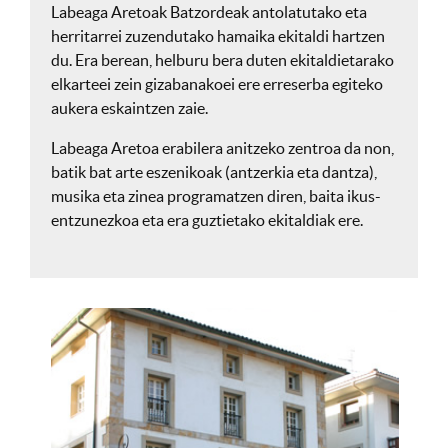
Labeaga Aretoak Batzordeak antolatutako eta
herritarrei zuzendutako hamaika ekitaldi hartzen
du. Era berean, helburu bera duten ekitaldietarako
elkarteei zein gizabanakoei ere erreserba egiteko
aukera eskaintzen zaie.
Labeaga Aretoa erabilera anitzeko zentroa da non,
batik bat arte eszenikoak (antzerkia eta dantza),
musika eta zinea programatzen diren, baita ikus-
entzunezkoa eta era guztietako ekitaldiak ere.