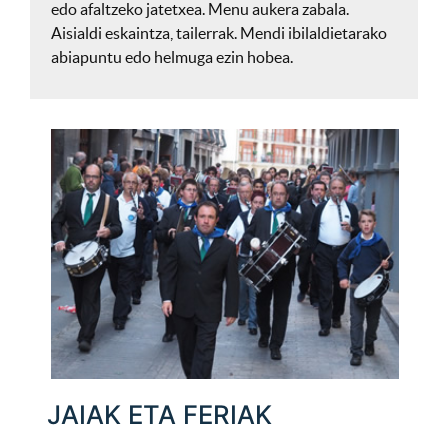
edo afaltzeko jatetxea. Menu aukera zabala.
Aisialdi eskaintza, tailerrak. Mendi ibilaldietarako
abiapuntu edo helmuga ezin hobea.
JAIAK ETA FERIAK