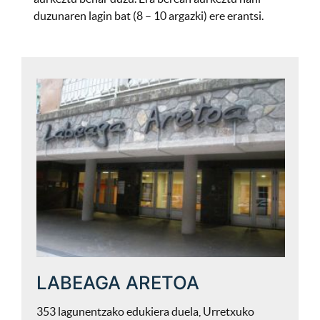
duzunaren lagin bat (8 – 10 argazki) ere erantsi.
LABEAGA ARETOA
353 lagunentzako edukiera duela, Urretxuko