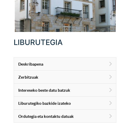
LIBURUTEGIA
Deskribapena
Zerbitzuak
Intereseko beste datu batzuk
Liburutegiko bazkide izateko
Ordutegia eta kontaktu datuak