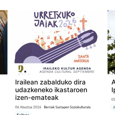
Irailean zabalduko dira
A
udazkeneko ikastaroen
I
izen-emateak
05
J
06 Abuztua 2026
Berriak Sustapen Soziokulturala
Kultura