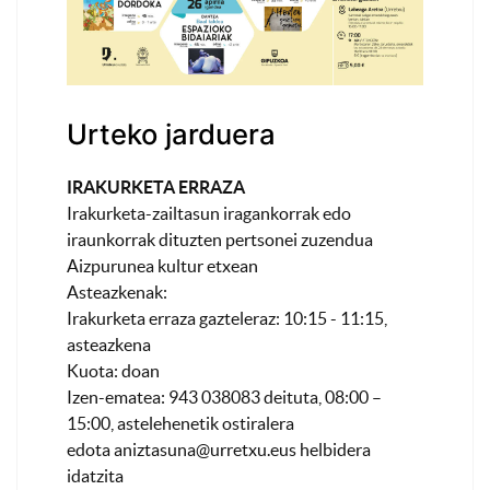
Urteko jarduera
IRAKURKETA ERRAZA
Irakurketa-zailtasun iragankorrak edo
iraunkorrak dituzten pertsonei zuzendua
Aizpurunea kultur etxean
Asteazkenak:
Irakurketa erraza gazteleraz: 10:15 - 11:15,
asteazkena
Kuota: doan
Izen-ematea: 943 038083 deituta, 08:00 –
15:00, astelehenetik ostiralera
edota
aniztasuna@urretxu.eus
helbidera
idatzita