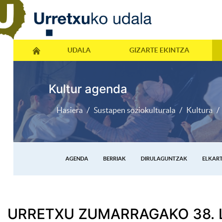
UDALA
GIZARTE EKINTZA
Kultur agenda
Hasiera
Sustapen soziokulturala
Kultura
AGENDA
BERRIAK
DIRULAGUNTZAK
ELKAR
URRETXU ZUMARRAGAKO 38. 