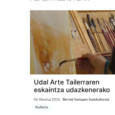
Udal Arte Tailerraren
eskaintza udazkenerako
06 Abuztua 2026
Berriak Sustapen Soziokulturala
Kultura