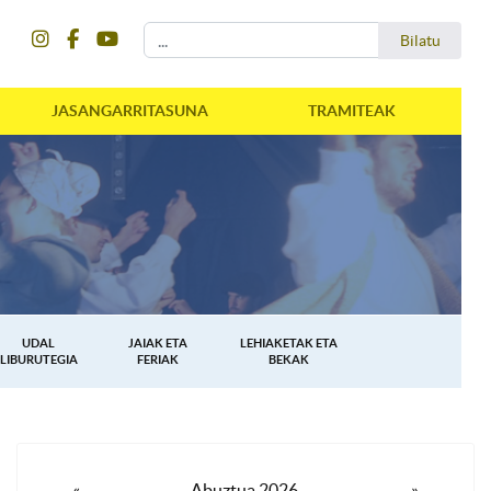
instagram
facebook
youtube
Bilatu
Bilatu
JASANGARRITASUNA
TRAMITEAK
UDAL
JAIAK ETA
LEHIAKETAK ETA
LIBURUTEGIA
FERIAK
BEKAK
«
Abuztua 2026
»