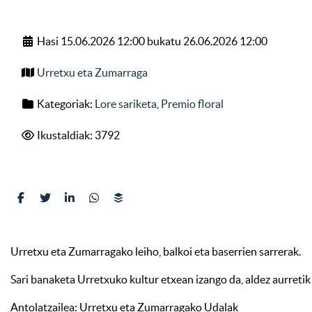
Hasi 15.06.2026 12:00 bukatu 26.06.2026 12:00
Urretxu eta Zumarraga
Kategoriak:
Lore sariketa
,
Premio floral
Ikustaldiak: 3792
Urretxu eta Zumarragako leiho, balkoi eta baserrien sarrerak.
Sari banaketa Urretxuko kultur etxean izango da, aldez aurretik
Antolatzailea: Urretxu eta Zumarragako Udalak