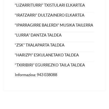
“LIZARRITURRI” TXISTULARI ELKARTEA
“IRATZARRI” DULTZAINERO ELKARTEA
“IPARRAGIRRE BALERDI” MUSIKA TAILERRA
“LURRA” DANTZA TALDEA
“ZSK” TXALAPARTA TALDEA
“HARIZPI” ESKULANETAKO TALDEA
“TXIRIBIRI” EGURREZKO TAILA TALDEA
Informazioa: 943 038088