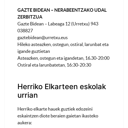
GAZTE BIDEAN – NERABEENTZAKO UDAL
ZERBITZUA
Gazte Bidean – Labeaga 12 (Urretxu) 943
038827
gaztebidean@urretxu.eus
Hileko asteazken, ostegun, ostiral, larunbat eta
igande guztietan
Asteazken, ostegun eta igandetan, 16.30-20:00
Ostiral eta larunbatetan, 16:30-20:30
Herriko Elkarteen eskolak
urrian
Herriko elkarte hauek guztiek edozeini
eskaintzen diote beraien gaietan ikasteko
aukera: