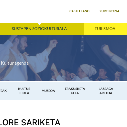
Select your language
ZURE IRITZIA
CASTELLANO
SUSTAPEN SOZIOKULTURALA
TURISMOA
Kultur agenda
KULTUR
ERAKUSKETA
LABEAGA
TEAK
MUSEOA
ETXEA
GELA
ARETOA
LORE SARIKETA