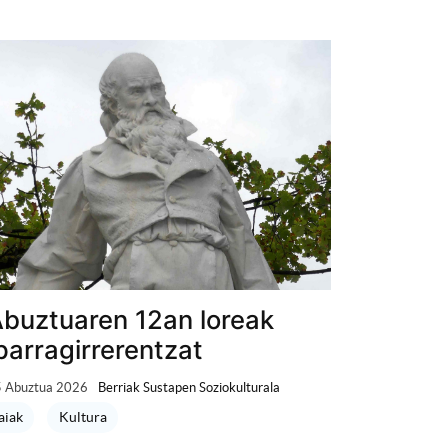
buztuaren 12an loreak
parragirrerentzat
 Abuztua 2026
Berriak Sustapen Soziokulturala
aiak
Kultura