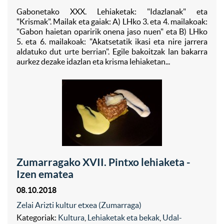
Gabonetako XXX. Lehiaketak: "Idazlanak" eta
"Krismak". Mailak eta gaiak: A) LHko 3. eta 4. mailakoak:
"Gabon haietan oparirik onena jaso nuen" eta B) LHko
5. eta 6. mailakoak: "Akatsetatik ikasi eta nire jarrera
aldatuko dut urte berrian". Egile bakoitzak lan bakarra
aurkez dezake idazlan eta krisma lehiaketan...
Zumarragako XVII. Pintxo lehiaketa -
Izen ematea
08.10.2018
Zelai Arizti kultur etxea (Zumarraga)
Kategoriak:
Kultura
,
Lehiaketak eta bekak
,
Udal-