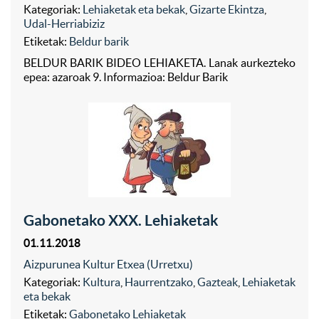
Kategoriak:
Lehiaketak eta bekak
,
Gizarte Ekintza
,
Udal-Herriabiziz
Etiketak:
Beldur barik
BELDUR BARIK BIDEO LEHIAKETA. Lanak aurkezteko
epea: azaroak 9. Informazioa: Beldur Barik
Gabonetako XXX. Lehiaketak
01.11.2018
Aizpurunea Kultur Etxea (Urretxu)
Kategoriak:
Kultura
,
Haurrentzako
,
Gazteak
,
Lehiaketak
eta bekak
Etiketak:
Gabonetako Lehiaketak