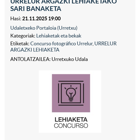
URRELUR ARGAZKI LEHIAKETAKO
SARI BANAKETA
Hasi:
21.11.2025 19:00
Udaletxeko Portaloia (Urretxu)
Kategoriak:
Lehiaketak eta bekak
Etiketak:
Concurso fotográfico Urrelur
,
URRELUR
ARGAZKI LEHIAKETA
ANTOLATZAILEA: Urretxuko Udala