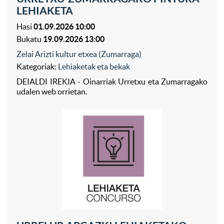
LEHIAKETA
Hasi
01.09.2026 10:00
Bukatu
19.09.2026 13:00
Zelai Arizti kultur etxea (Zumarraga)
Kategoriak:
Lehiaketak eta bekak
DEIALDI IREKIA - Oinarriak Urretxu eta Zumarragako
udalen web orrietan.