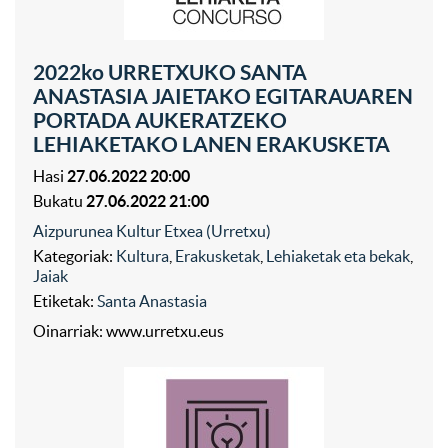
2022ko URRETXUKO SANTA
ANASTASIA JAIETAKO EGITARAUAREN
PORTADA AUKERATZEKO
LEHIAKETAKO LANEN ERAKUSKETA
Hasi
27.06.2022 20:00
Bukatu
27.06.2022 21:00
Aizpurunea Kultur Etxea (Urretxu)
Kategoriak:
Kultura
,
Erakusketak
,
Lehiaketak eta bekak
,
Jaiak
Etiketak:
Santa Anastasia
Oinarriak: www.urretxu.eus