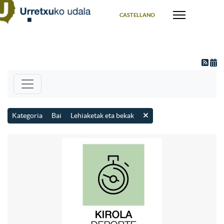
Select your language
CASTELLANO
Kategoria
Bai
Lehiaketak eta bekak