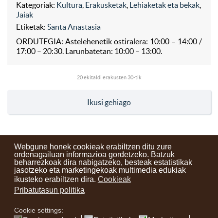
Kategoriak:
Kultura
,
Erakusketak
,
Lehiaketak eta bekak
,
Jaiak
Etiketak:
Santa Anastasia
ORDUTEGIA: Astelehenetik ostiralera: 10:00 – 14:00 /
17:00 – 20:30. Larunbatetan: 10:00 – 13:00.
20
ekitaldi erakusten 30-tik
Ikusi gehiago
Webgune honek cookieak erabiltzen ditu zure
ordenagailuan informazioa gordetzeko. Batzuk
beharrezkoak dira nabigatzeko, besteak estatistikak
Kontaktuak
Erabilera baldintzak
Lege oharra
Berriak
jasotzeko eta marketingekoak multimedia edukiak
ikusteko erabiltzen dira.
Cookieak
Zure iritzia
Pribatutasun politika
Cookie settings:
instagram
facebook
youtube