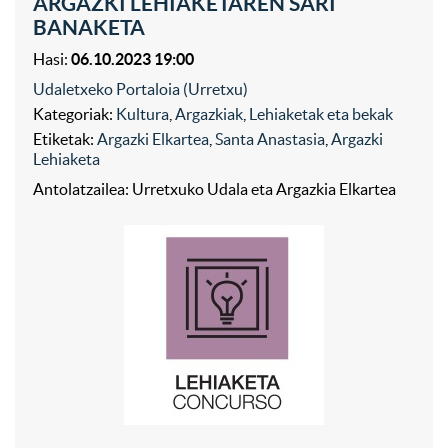
ARGAZKI LEHIAKETAREN SARI
BANAKETA
Hasi:
06.10.2023 19:00
Udaletxeko Portaloia (Urretxu)
Kategoriak:
Kultura
,
Argazkiak
,
Lehiaketak eta bekak
Etiketak:
Argazki Elkartea
,
Santa Anastasia
,
Argazki
Lehiaketa
Antolatzailea: Urretxuko Udala eta Argazkia Elkartea