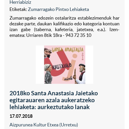
Herriabiziz
Etiketak:
Zumarragako Pintxo Lehiaketa
Zumarragako edozein ostalaritza establezimenduk har
dezake parte, daukan kalifikazio edo kategoria kontuan
izan gabe (taberna, kafeteria, jatetxea, e.a.). Izen-
ematea: Urriaren 8tik 18ra - 943 72 35 10
2018ko Santa Anastasia Jaietako
egitarauaren azala aukeratzeko
lehiaketa: aurkeztutako lanak
17.07.2018
Aizpurunea Kultur Etxea (Urretxu)