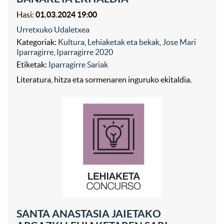
Hasi:
01.03.2024 19:00
Urretxuko Udaletxea
Kategoriak:
Kultura
,
Lehiaketak eta bekak
,
Jose Mari
Iparragirre
,
Iparragirre 2020
Etiketak:
Iparragirre Sariak
Literatura, hitza eta sormenaren inguruko ekitaldia.
SANTA ANASTASIA JAIETAKO