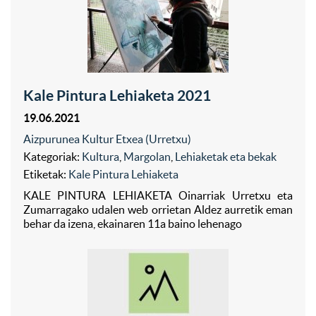
Kale Pintura Lehiaketa 2021
19.06.2021
Aizpurunea Kultur Etxea (Urretxu)
Kategoriak:
Kultura
,
Margolan
,
Lehiaketak eta bekak
Etiketak:
Kale Pintura Lehiaketa
KALE PINTURA LEHIAKETA Oinarriak Urretxu eta
Zumarragako udalen web orrietan Aldez aurretik eman
behar da izena, ekainaren 11a baino lehenago