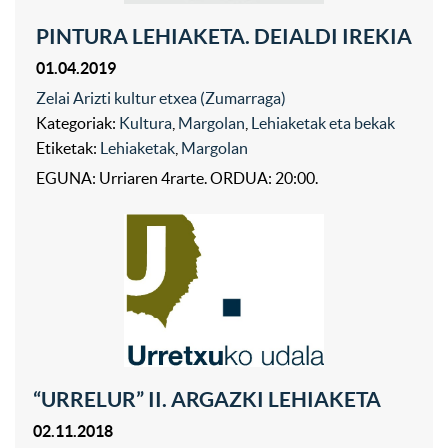
PINTURA LEHIAKETA. DEIALDI IREKIA
01.04.2019
Zelai Arizti kultur etxea (Zumarraga)
Kategoriak:
Kultura
,
Margolan
,
Lehiaketak eta bekak
Etiketak:
Lehiaketak
,
Margolan
EGUNA: Urriaren 4rarte. ORDUA: 20:00.
“URRELUR” II. ARGAZKI LEHIAKETA
02.11.2018