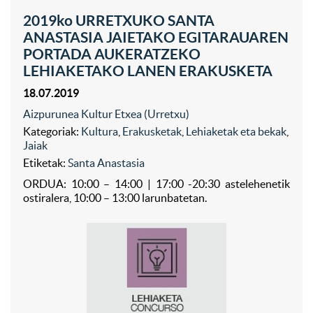
2019ko URRETXUKO SANTA
ANASTASIA JAIETAKO EGITARAUAREN
PORTADA AUKERATZEKO
LEHIAKETAKO LANEN ERAKUSKETA
18.07.2019
Aizpurunea Kultur Etxea (Urretxu)
Kategoriak:
Kultura
,
Erakusketak
,
Lehiaketak eta bekak
,
Jaiak
Etiketak:
Santa Anastasia
ORDUA: 10:00 – 14:00 | 17:00 -20:30 astelehenetik
ostiralera, 10:00 – 13:00 larunbatetan.