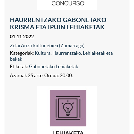
HAURRENTZAKO GABONETAKO
KRISMA ETA IPUIN LEHIAKETAK
01.11.2022
Zelai Arizti kultur etxea (Zumarraga)
Kategoriak:
Kultura
,
Haurrentzako
,
Lehiaketak eta
bekak
Etiketak:
Gabonetako Lehiaketak
Azaroak 25 arte. Ordua: 20:00.