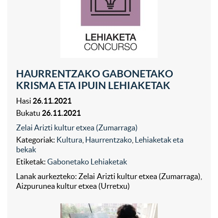
HAURRENTZAKO GABONETAKO
KRISMA ETA IPUIN LEHIAKETAK
Hasi
26.11.2021
Bukatu
26.11.2021
Zelai Arizti kultur etxea (Zumarraga)
Kategoriak:
Kultura
,
Haurrentzako
,
Lehiaketak eta
bekak
Etiketak:
Gabonetako Lehiaketak
Lanak aurkezteko: Zelai Arizti kultur etxea (Zumarraga),
Aizpurunea kultur etxea (Urretxu)