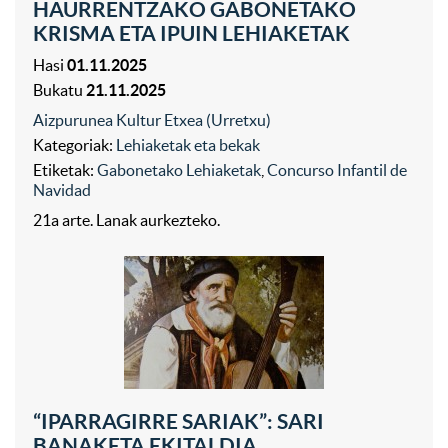
HAURRENTZAKO GABONETAKO
KRISMA ETA IPUIN LEHIAKETAK
Hasi
01.11.2025
Bukatu
21.11.2025
Aizpurunea Kultur Etxea (Urretxu)
Kategoriak:
Lehiaketak eta bekak
Etiketak:
Gabonetako Lehiaketak
,
Concurso Infantil de
Navidad
21a arte. Lanak aurkezteko.
“IPARRAGIRRE SARIAK”: SARI
BANAKETA EKITALDIA