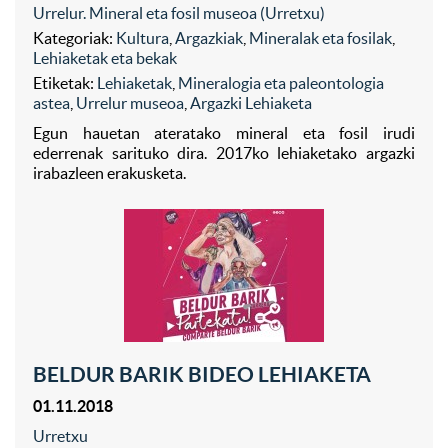
Urrelur. Mineral eta fosil museoa (Urretxu)
Kategoriak:
Kultura
,
Argazkiak
,
Mineralak eta fosilak
,
Lehiaketak eta bekak
Etiketak:
Lehiaketak
,
Mineralogia eta paleontologia
astea
,
Urrelur museoa
,
Argazki Lehiaketa
Egun hauetan ateratako mineral eta fosil irudi
ederrenak sarituko dira. 2017ko lehiaketako argazki
irabazleen erakusketa.
BELDUR BARIK BIDEO LEHIAKETA
01.11.2018
Urretxu