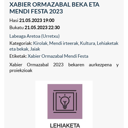
XABIER ORMAZABAL BEKA ETA
MENDI FESTA 2023
Hasi
21.05.2023 19:00
Bukatu
21.05.2023 22:30
Labeaga Aretoa (Urretxu)
Kategoriak:
Kirolak
,
Mendi irteerak
,
Kultura
,
Lehiaketak
eta bekak
,
Jaiak
Etiketak:
Xabier Ormazabal Mendi Festa
Xabier Ormazabal 2023 bekaren aurkezpena y
proiekzioak