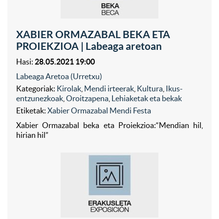
XABIER ORMAZABAL BEKA ETA
PROIEKZIOA | Labeaga aretoan
Hasi:
28.05.2021 19:00
Labeaga Aretoa (Urretxu)
Kategoriak:
Kirolak
,
Mendi irteerak
,
Kultura
,
Ikus-
entzunezkoak
,
Oroitzapena
,
Lehiaketak eta bekak
Etiketak:
Xabier Ormazabal Mendi Festa
Xabier Ormazabal beka eta Proiekzioa:“Mendian hil,
hirian hil”