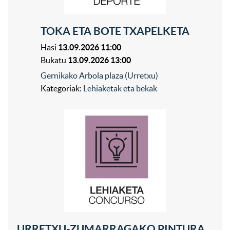
TOKA ETA BOTE TXAPELKETA
Hasi
13.09.2026 11:00
Bukatu
13.09.2026 13:00
Gernikako Arbola plaza (Urretxu)
Kategoriak:
Lehiaketak eta bekak
URRETXU-ZUMARRAGAKO PINTURA