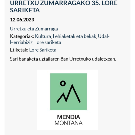
URRETXU ZUMARRAGAKO 35. LORE
SARIKETA
12.06.2023
Urretxu eta Zumarraga
Kategoriak:
Kultura
,
Lehiaketak eta bekak
,
Udal-
Herriabiziz
,
Lore sariketa
Etiketak:
Lore Sariketa
Sari banaketa uztailaren 8an Urretxuko udaletxean.