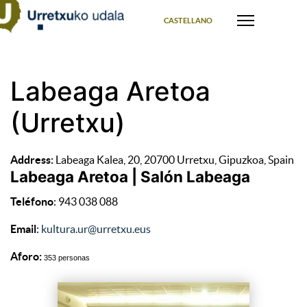
Select your language
CASTELLANO
Labeaga Aretoa
(Urretxu)
Address:
Labeaga Kalea, 20, 20700 Urretxu, Gipuzkoa, Spain
Labeaga Aretoa | Salón Labeaga
Teléfono
: 943 038 088
Email
:
kultura.ur@urretxu.eus
Aforo:
353 personas