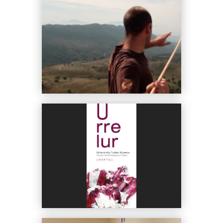
Excursión mineralógica: Minería al pie
del tren del Plazaola
Taller de arqueología: lanzamiento de fl
echa con propulsor