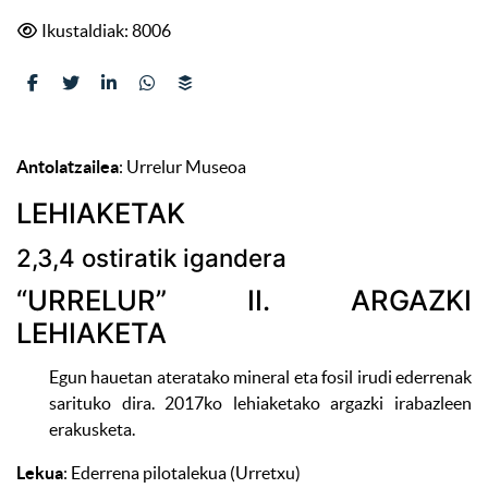
Ikustaldiak: 8006
Antolatzailea
: Urrelur Museoa
LEHIAKETAK
2,3,4 ostiratik igandera
“URRELUR” II. ARGAZKI
LEHIAKETA
Egun hauetan ateratako mineral eta fosil irudi ederrenak
sarituko dira. 2017ko lehiaketako argazki irabazleen
erakusketa.
Lekua
: Ederrena pilotalekua (Urretxu)