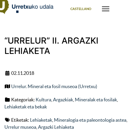
Select your language
CASTELLANO
“URRELUR” II. ARGAZKI
LEHIAKETA
02.11.2018
Urrelur. Mineral eta fosil museoa (Urretxu)
Kategoriak:
Kultura
,
Argazkiak
,
Mineralak eta fosilak
,
Lehiaketak eta bekak
Etiketak:
Lehiaketak
,
Mineralogia eta paleontologia astea
,
Urrelur museoa
,
Argazki Lehiaketa