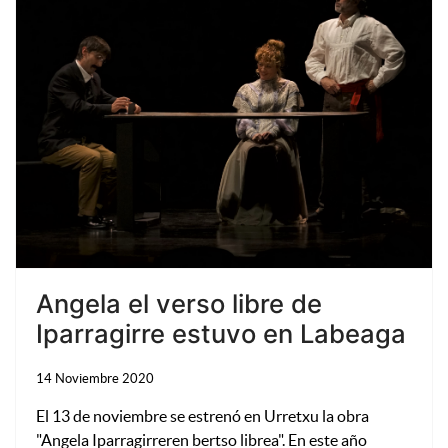
Angela el verso libre de
Iparragirre estuvo en Labeaga
14 Noviembre 2020
El 13 de noviembre se estrenó en Urretxu la obra
"Angela Iparragirreren bertso librea". En este año