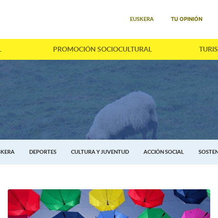
Seleccione su idioma
TU OPINIÓN
EUSKERA
L
PROMOCIÓN SOCIOCULTURAL
TURI
SKERA
DEPORTES
CULTURA Y JUVENTUD
ACCIÓN SOCIAL
SOSTEN