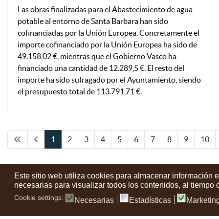
Las obras finalizadas para el Abastecimiento de agua
potable al entorno de Santa Barbara han sido
cofinanciadas por la Unión Europea. Concretamente el
importe cofinanciado por la Unión Europea ha sido de
49.158,02 €, mientras que el Gobierno Vasco ha
financiado una cantidad de 12.289,5 €. El resto del
importe ha sido sufragado por el Ayuntamiento, siendo
el presupuesto total de 113.791,71 €.
1
2
3
4
5
6
7
8
9
10
Este sitio web utiliza cookies para almacenar información 
necesarias para visualizar todos los contenidos, al tiempo
Cookie settings:
Necesarias
Estadísticas
Marketin
Contactos
Condiciones de uso
Aviso legal
Noticias
Tu opin