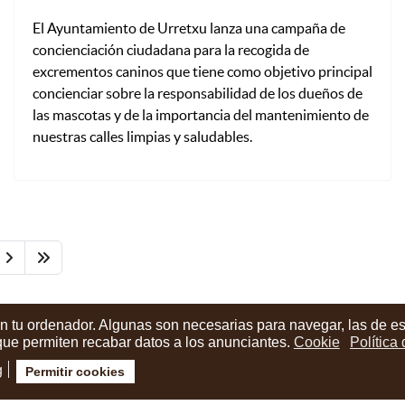
El Ayuntamiento de Urretxu lanza una campaña de
concienciación ciudadana para la recogida de
excrementos caninos que tiene como objetivo principal
concienciar sobre la responsabilidad de los dueños de
las mascotas y de la importancia del mantenimiento de
nuestras calles limpias y saludables.
en tu ordenador. Algunas son necesarias para navegar, las de e
 que permiten recabar datos a los anunciantes.
Cookie
Política
g
Permitir cookies
ión cuenta