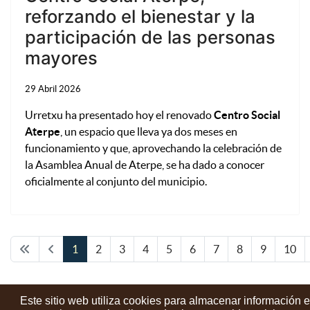
reforzando el bienestar y la
participación de las personas
mayores
29 Abril 2026
Urretxu ha presentado hoy el renovado
Centro Social
Aterpe
, un espacio que lleva ya dos meses en
funcionamiento y que, aprovechando la celebración de
la Asamblea Anual de Aterpe, se ha dado a conocer
oficialmente al conjunto del municipio.
1
2
3
4
5
6
7
8
9
10
Este sitio web utiliza cookies para almacenar información 