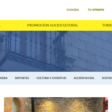
Seleccione su idioma
TU OPINIÓN
EUSKERA
L
PROMOCIÓN SOCIOCULTURAL
TURI
SKERA
DEPORTES
CULTURA Y JUVENTUD
ACCIÓN SOCIAL
SOSTEN