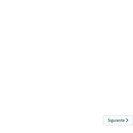
Artículo sigui
Siguiente