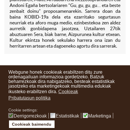
Andoni Egaña bertsolariaren “Gu, gu, gu, gu… eta beste
zenbait doinu” proposamenarekin. Sarrera doan da
baina KOBID-19a dela eta ezarritako segurtasun
neurriak eta aforo muga medio, ezinbestekoa zen aldez
aurretik gonbidapena jasotzea, Uztailaren 27tik
abuztuaren 5era, biak barne, Aizpurunea kultur etxean.
Kultur ekintza honek sekulako harrera ona izan du
herritarren artean eta dagoeneko agortu dira sarrerak.
Webgune honek cookieak erabiltzen ditu zure
ordenagailuan informazioa gordetzeko. Batzuk
beharrezkoak dira nabigatzeko, besteak estatistikak
Kontaktuak
Erabilera baldintzak
Lege oharra
Berriak
jasotzeko eta marketingekoak multimedia edukiak
ikusteko erabiltzen dira.
Cookieak
Zure iritzia
Pribatutasun politika
Cookie settings:
instagram
facebook
youtube
Derrigorrezkoak
Estatistikak
Marketinga
Cookieak baimendu