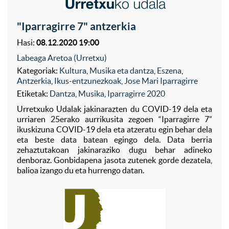
"Iparragirre 7" antzerkia
Hasi:
08.12.2020 19:00
Labeaga Aretoa (Urretxu)
Kategoriak:
Kultura
,
Musika eta dantza
,
Eszena
,
Antzerkia
,
Ikus-entzunezkoak
,
Jose Mari Iparragirre
Etiketak:
Dantza
,
Musika
,
Iparragirre 2020
Urretxuko Udalak jakinarazten du COVID-19 dela eta
urriaren 25erako aurrikusita zegoen “Iparragirre 7”
ikuskizuna COVID-19 dela eta atzeratu egin behar dela
eta beste data batean egingo dela. Data berria
zehaztutakoan jakinaraziko dugu behar adineko
denboraz. Gonbidapena jasota zutenek gorde dezatela,
balioa izango du eta hurrengo datan.