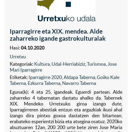
Iparragirre eta XIX. mendea. Alde
zaharreko igande gastrokulturalak
Hasi:
04.10.2020
Urretxu
Kategoriak:
Kultura
,
Udal-Herriabiziz
,
Turismoa
,
Jose
Mari Iparragirre
Etiketak:
Iparragirre 2020
,
Aldapa Taberna
,
Goiko Kale
Taberna
,
Ezkurra Taberna
,
Navarro Taberna
Eguna(k): 4 eta 25, igandeak. Eguerdi partean. Alde
zaharreko 4 tabernatan dastatu ahalko da. Tabernek
XIX. Mendeko Urretxuko giroa izango dute,
Iparragirreren abestiak entzun eta argazkiak ikusi ahal
izango dira pintxo goxoa dastatzen den bitartean,
erabateko esperientzi bizia eta atsegina osatuz. 2020ko
abuztuaren 12an, 200 200 urte bete ziren Jose Maria