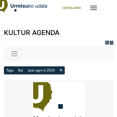
Select your language
CASTELLANO
KULTUR AGENDA
Taga
Bai
Iparragirre 2020