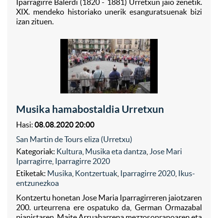
Iparragirre Balerdi (1820 - 1881) Urretxun jaio zenetik.
XIX. mendeko historiako unerik esanguratsuenak bizi
izan zituen.
Musika hamabostaldia Urretxun
Hasi:
08.08.2020 20:00
San Martin de Tours eliza (Urretxu)
Kategoriak:
Kultura
,
Musika eta dantza
,
Jose Mari
Iparragirre
,
Iparragirre 2020
Etiketak:
Musika
,
Kontzertuak
,
Iparragirre 2020
,
Ikus-
entzunezkoa
Kontzertu honetan Jose Maria Iparragirreren jaiotzaren
200. urteurrena ere ospatuko da, German Ormazabal
pianistaren, Maite Arruabarrena mezzosopranoaren eta