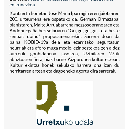
entzunezkoa
Kontzertu honetan Jose Maria Iparragirreren jaiotzaren
200. urteurrena ere ospatuko da, German Ormazabal
pianistaren, Maite Arruabarrena mezzosopranoaren eta
Andoni Egaña bertsolariaren “Gu, gu, gu, gu… eta beste
zenbait doinu” proposamenarekin. Sarrera doan da
baina KOBID-19a dela eta ezarritako segurtasun
neurriak eta aforo muga medio, ezinbestekoa zen aldez
aurretik gonbidapena jasotzea, Uztailaren 27tik
abuztuaren 5era, biak barne, Aizpurunea kultur etxean.
Kultur ekintza honek sekulako harrera ona izan du
herritarren artean eta dagoeneko agortu dira sarrerak.