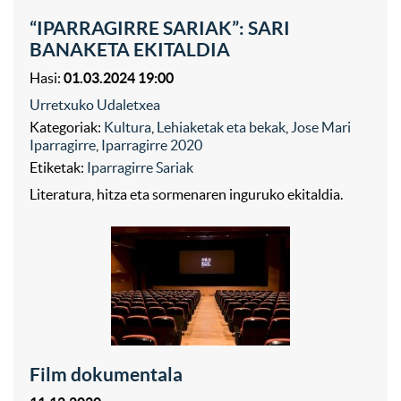
“IPARRAGIRRE SARIAK”: SARI
BANAKETA EKITALDIA
Hasi:
01.03.2024 19:00
Urretxuko Udaletxea
Kategoriak:
Kultura
,
Lehiaketak eta bekak
,
Jose Mari
Iparragirre
,
Iparragirre 2020
Etiketak:
Iparragirre Sariak
Literatura, hitza eta sormenaren inguruko ekitaldia.
Film dokumentala