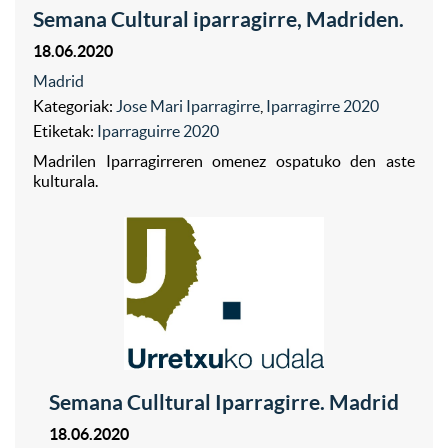
Semana Cultural iparragirre, Madriden.
18.06.2020
Madrid
Kategoriak:
Jose Mari Iparragirre
,
Iparragirre 2020
Etiketak:
Iparraguirre 2020
Madrilen Iparragirreren omenez ospatuko den aste
kulturala.
Semana Culltural Iparragirre. Madrid
18.06.2020