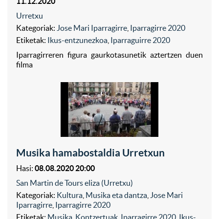
11.12.2020
Urretxu
Kategoriak:
Jose Mari Iparragirre
,
Iparragirre 2020
Etiketak:
Ikus-entzunezkoa
,
Iparraguirre 2020
Iparragirreren figura gaurkotasunetik aztertzen duen
filma
Musika hamabostaldia Urretxun
Hasi:
08.08.2020 20:00
San Martin de Tours eliza (Urretxu)
Kategoriak:
Kultura
,
Musika eta dantza
,
Jose Mari
Iparragirre
,
Iparragirre 2020
Etiketak:
Musika
,
Kontzertuak
,
Iparragirre 2020
,
Ikus-