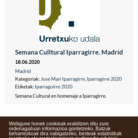
Semana Culltural Iparragirre. Madrid
18.06.2020
Madrid
Kategoriak:
Jose Mari Iparragirre
,
Iparragirre 2020
Etiketak:
Iparraguirre 2020
Semana Cultural en homenaje a Iparragirre.
Webgune honek cookieak erabiltzen ditu zure
ordenagailuan informazioa gordetzeko. Batzuk
beharrezkoak dira nabigatzeko, besteak estatistikak
Kontaktuak
Erabilera baldintzak
Lege oharra
Berriak