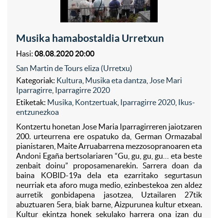
Musika hamabostaldia Urretxun
Hasi:
08.08.2020 20:00
San Martin de Tours eliza (Urretxu)
Kategoriak:
Kultura
,
Musika eta dantza
,
Jose Mari
Iparragirre
,
Iparragirre 2020
Etiketak:
Musika
,
Kontzertuak
,
Iparragirre 2020
,
Ikus-
entzunezkoa
Kontzertu honetan Jose Maria Iparragirreren jaiotzaren
200. urteurrena ere ospatuko da, German Ormazabal
pianistaren, Maite Arruabarrena mezzosopranoaren eta
Andoni Egaña bertsolariaren “Gu, gu, gu, gu… eta beste
zenbait doinu” proposamenarekin. Sarrera doan da
baina KOBID-19a dela eta ezarritako segurtasun
neurriak eta aforo muga medio, ezinbestekoa zen aldez
aurretik gonbidapena jasotzea, Uztailaren 27tik
abuztuaren 5era, biak barne, Aizpurunea kultur etxean.
Kultur ekintza honek sekulako harrera ona izan du