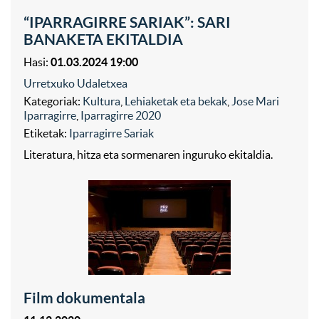
“IPARRAGIRRE SARIAK”: SARI
BANAKETA EKITALDIA
Hasi:
01.03.2024 19:00
Urretxuko Udaletxea
Kategoriak:
Kultura
,
Lehiaketak eta bekak
,
Jose Mari
Iparragirre
,
Iparragirre 2020
Etiketak:
Iparragirre Sariak
Literatura, hitza eta sormenaren inguruko ekitaldia.
Film dokumentala