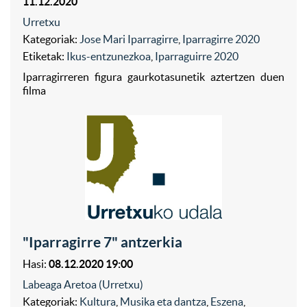
11.12.2020
Urretxu
Kategoriak:
Jose Mari Iparragirre
,
Iparragirre 2020
Etiketak:
Ikus-entzunezkoa
,
Iparraguirre 2020
Iparragirreren figura gaurkotasunetik aztertzen duen
filma
"Iparragirre 7" antzerkia
Hasi:
08.12.2020 19:00
Labeaga Aretoa (Urretxu)
Kategoriak:
Kultura
,
Musika eta dantza
,
Eszena
,