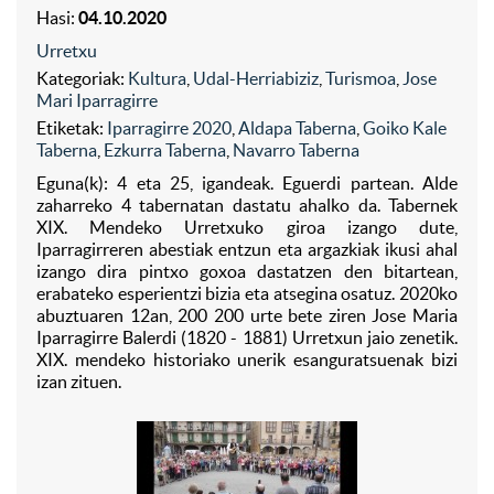
Hasi:
04.10.2020
Urretxu
Kategoriak:
Kultura
,
Udal-Herriabiziz
,
Turismoa
,
Jose
Mari Iparragirre
Etiketak:
Iparragirre 2020
,
Aldapa Taberna
,
Goiko Kale
Taberna
,
Ezkurra Taberna
,
Navarro Taberna
Eguna(k): 4 eta 25, igandeak. Eguerdi partean. Alde
zaharreko 4 tabernatan dastatu ahalko da. Tabernek
XIX. Mendeko Urretxuko giroa izango dute,
Iparragirreren abestiak entzun eta argazkiak ikusi ahal
izango dira pintxo goxoa dastatzen den bitartean,
erabateko esperientzi bizia eta atsegina osatuz. 2020ko
abuztuaren 12an, 200 200 urte bete ziren Jose Maria
Iparragirre Balerdi (1820 - 1881) Urretxun jaio zenetik.
XIX. mendeko historiako unerik esanguratsuenak bizi
izan zituen.