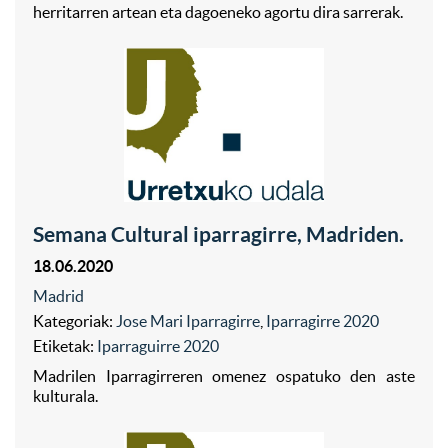
herritarren artean eta dagoeneko agortu dira sarrerak.
Semana Cultural iparragirre, Madriden.
18.06.2020
Madrid
Kategoriak:
Jose Mari Iparragirre
,
Iparragirre 2020
Etiketak:
Iparraguirre 2020
Madrilen Iparragirreren omenez ospatuko den aste
kulturala.