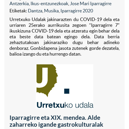
Antzerkia
,
Ikus-entzunezkoak
,
Jose Mari Iparragirre
Etiketak:
Dantza
,
Musika
,
Iparragirre 2020
Urretxuko Udalak jakinarazten du COVID-19 dela eta
urriaren 25erako aurrikusita zegoen “Iparragirre 7”
ikuskizuna COVID-19 dela eta atzeratu egin behar dela
eta beste data batean egingo dela. Data berria
zehaztutakoan jakinaraziko dugu behar adineko
denboraz. Gonbidapena jasota zutenek gorde dezatela,
balioa izango du eta hurrengo datan.
Iparragirre eta XIX. mendea. Alde
zaharreko igande gastrokulturalak