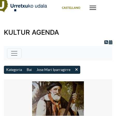
Select your language
CASTELLANO
KULTUR AGENDA
Kategoria
Bai
Jose Mari Iparragirre