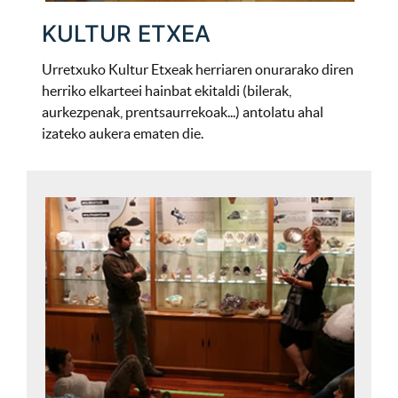
KULTUR ETXEA
Urretxuko Kultur Etxeak herriaren onurarako diren
herriko elkarteei hainbat ekitaldi (bilerak,
aurkezpenak, prentsaurrekoak...) antolatu ahal
izateko aukera ematen die.