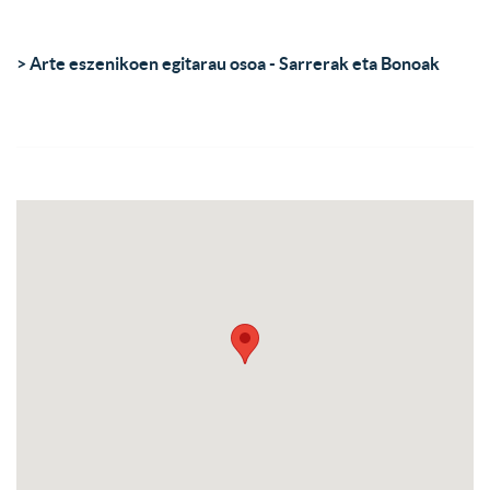
> Arte eszenikoen egitarau osoa - Sarrerak eta Bonoak