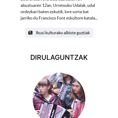
abuztuaren 12an, Urretxuko Udalak, udal
ordezkari baten eskutik, lore sorta bat
jarriko du Francisco Font eskultore katala...
Ikusi kulturako albiste guztiak
DIRULAGUNTZAK