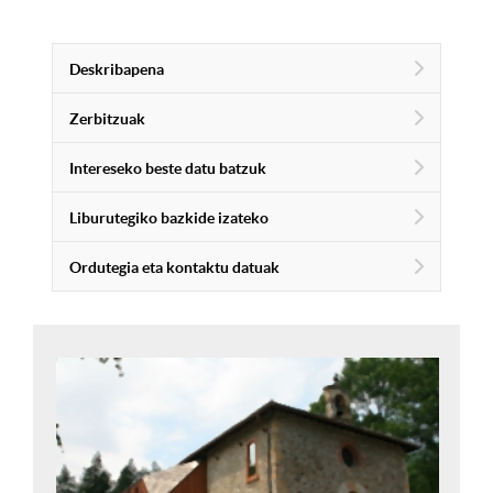
Deskribapena
Zerbitzuak
Intereseko beste datu batzuk
Liburutegiko bazkide izateko
Ordutegia eta kontaktu datuak