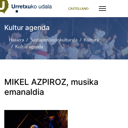
Select your language
CASTELLANO
Kultur agenda
Hasiera
Sustapen soziokulturala
Kultura
Kultur agenda
MIKEL AZPIROZ, musika
emanaldia