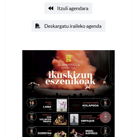
Itzuli agendara
Deskargatu iraileko agenda