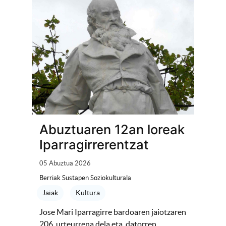
Abuztuaren 12an loreak
Iparragirrerentzat
05 Abuztua 2026
Berriak Sustapen Soziokulturala
Jaiak
Kultura
Jose Mari Iparragirre bardoaren jaiotzaren
206. urteurrena dela eta, datorren