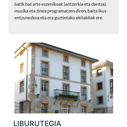
batik bat arte eszenikoak (antzerkia eta dantza),
musika eta zinea programatzen diren, baita ikus-
entzunezkoa eta era guztietako ekitaldiak ere.
LIBURUTEGIA