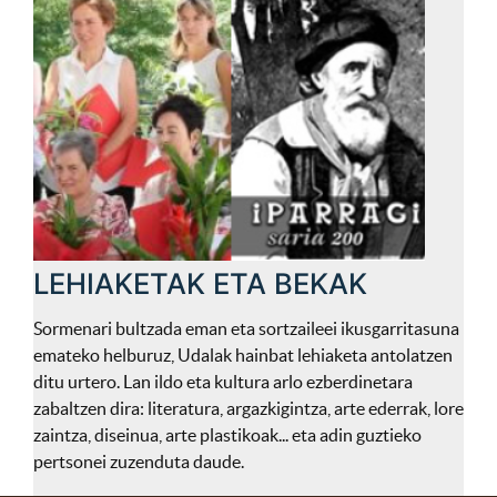
LEHIAKETAK ETA BEKAK
Sormenari bultzada eman eta sortzaileei ikusgarritasuna
emateko helburuz, Udalak hainbat lehiaketa antolatzen
ditu urtero. Lan ildo eta kultura arlo ezberdinetara
zabaltzen dira: literatura, argazkigintza, arte ederrak, lore
zaintza, diseinua, arte plastikoak... eta adin guztieko
pertsonei zuzenduta daude.