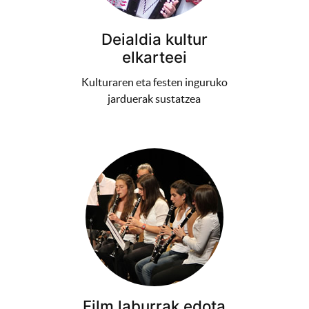
Deialdia kultur
elkarteei
Kulturaren eta festen inguruko
jarduerak sustatzea
Film laburrak edota