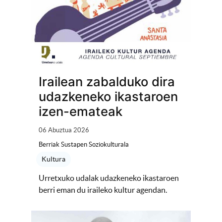
Irailean zabalduko dira
udazkeneko ikastaroen
izen-emateak
06 Abuztua 2026
Berriak Sustapen Soziokulturala
Kultura
Urretxuko udalak udazkeneko ikastaroen
berri eman du iraileko kultur agendan.