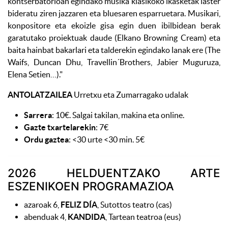
kontserbatorioan egindako musika klasikoko ikasketak laster
bideratu ziren jazzaren eta bluesaren esparruetara. Musikari,
konpositore eta ekoizle gisa egin duen ibilbidean berak
garatutako proiektuak daude (Elkano Browning Cream) eta
baita hainbat bakarlari eta talderekin egindako lanak ere (The
Waifs, Duncan Dhu, Travellin´Brothers, Jabier Muguruza,
Elena Setien…).
"
ANTOLATZAILEA
Urretxu eta Zumarragako udalak
Sarrera
: 10€. Salgai takilan, makina eta online.
Gazte txartelarekin
: 7€
Ordu gaztea
: <30 urte <30 min. 5€
2026 HELDUENTZAKO ARTE
ESZENIKOEN PROGRAMAZIOA
azaroak 6,
FELIZ DÍA
, Sutottos teatro (cas)
abenduak 4,
KANDIDA
, Tartean teatroa (eus)