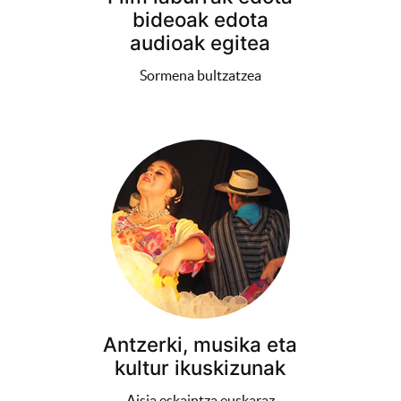
bideoak edota
audioak egitea
Sormena bultzatzea
Antzerki, musika eta
kultur ikuskizunak
Aisia eskaintza euskaraz