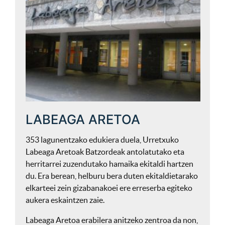
LABEAGA ARETOA
353 lagunentzako edukiera duela, Urretxuko
Labeaga Aretoak Batzordeak antolatutako eta
herritarrei zuzendutako hamaika ekitaldi hartzen
du. Era berean, helburu bera duten ekitaldietarako
elkarteei zein gizabanakoei ere erreserba egiteko
aukera eskaintzen zaie.
Labeaga Aretoa erabilera anitzeko zentroa da non,