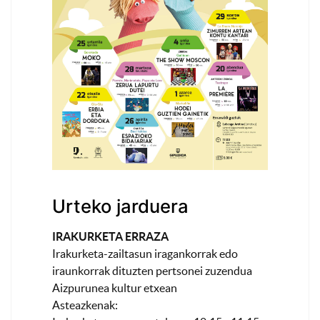
Urteko jarduera
IRAKURKETA ERRAZA
Irakurketa-zailtasun iragankorrak edo
iraunkorrak dituzten pertsonei zuzendua
Aizpurunea kultur etxean
Asteazkenak: