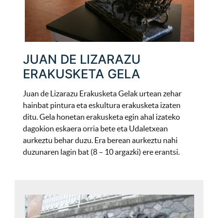
JUAN DE LIZARAZU
ERAKUSKETA GELA
Juan de Lizarazu Erakusketa Gelak urtean zehar
hainbat pintura eta eskultura erakusketa izaten
ditu. Gela honetan erakusketa egin ahal izateko
dagokion eskaera orria bete eta Udaletxean
aurkeztu behar duzu. Era berean aurkeztu nahi
duzunaren lagin bat (8 – 10 argazki) ere erantsi.