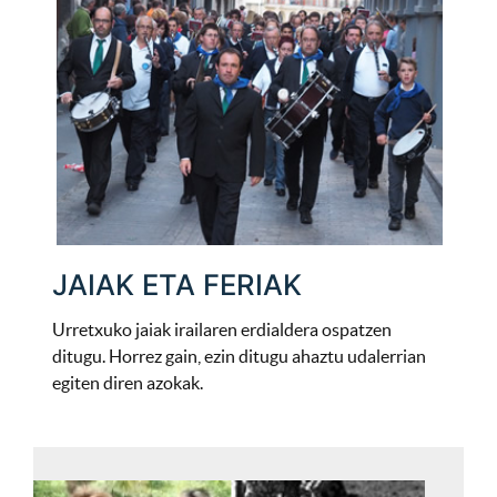
JAIAK ETA FERIAK
Urretxuko jaiak irailaren erdialdera ospatzen
ditugu. Horrez gain, ezin ditugu ahaztu udalerrian
egiten diren azokak.