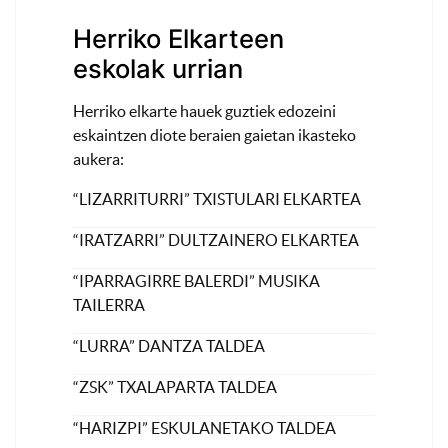
Herriko Elkarteen
eskolak urrian
Herriko elkarte hauek guztiek edozeini
eskaintzen diote beraien gaietan ikasteko
aukera:
“LIZARRITURRI” TXISTULARI ELKARTEA
“IRATZARRI” DULTZAINERO ELKARTEA
“IPARRAGIRRE BALERDI” MUSIKA
TAILERRA
“LURRA” DANTZA TALDEA
“ZSK” TXALAPARTA TALDEA
“HARIZPI” ESKULANETAKO TALDEA