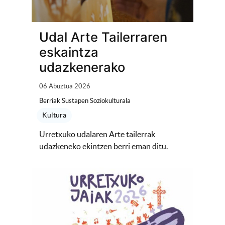
Udal Arte Tailerraren
eskaintza
udazkenerako
06 Abuztua 2026
Berriak Sustapen Soziokulturala
Kultura
Urretxuko udalaren Arte tailerrak
udazkeneko ekintzen berri eman ditu.