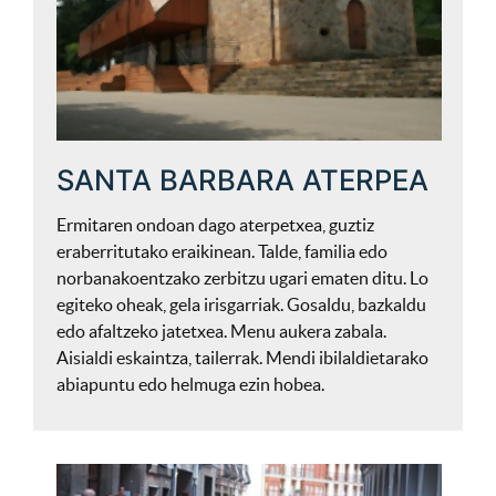
SANTA BARBARA ATERPEA
Ermitaren ondoan dago aterpetxea, guztiz
eraberritutako eraikinean. Talde, familia edo
norbanakoentzako zerbitzu ugari ematen ditu. Lo
egiteko oheak, gela irisgarriak. Gosaldu, bazkaldu
edo afaltzeko jatetxea. Menu aukera zabala.
Aisialdi eskaintza, tailerrak. Mendi ibilaldietarako
abiapuntu edo helmuga ezin hobea.