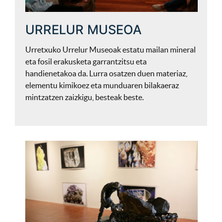
URRELUR MUSEOA
Urretxuko Urrelur Museoak estatu mailan mineral
eta fosil erakusketa garrantzitsu eta
handienetakoa da. Lurra osatzen duen materiaz,
elementu kimikoez eta munduaren bilakaeraz
mintzatzen zaizkigu, besteak beste.