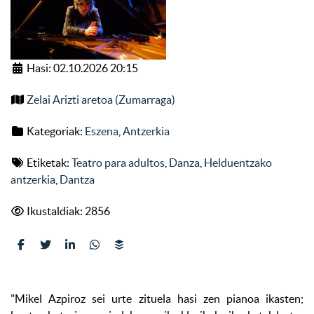
Hasi: 02.10.2026 20:15
Zelai Arizti aretoa (Zumarraga)
Kategoriak:
Eszena
,
Antzerkia
Etiketak:
Teatro para adultos
,
Danza
,
Helduentzako
antzerkia
,
Dantza
Ikustaldiak: 2856
"Mikel Azpiroz sei urte zituela hasi zen pianoa ikasten;