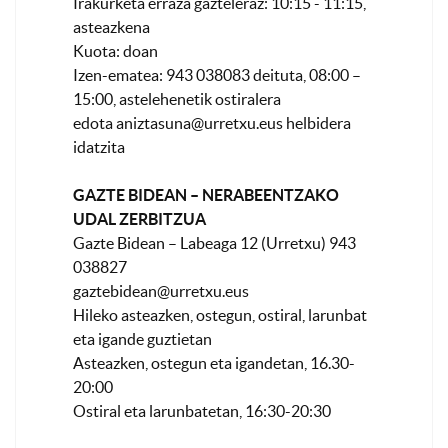
Irakurketa erraza gazteleraz: 10:15 - 11:15,
asteazkena
Kuota: doan
Izen-ematea: 943 038083 deituta, 08:00 –
15:00, astelehenetik ostiralera
edota
aniztasuna@urretxu.eus
helbidera
idatzita
GAZTE BIDEAN – NERABEENTZAKO
UDAL ZERBITZUA
Gazte Bidean – Labeaga 12 (Urretxu) 943
038827
gaztebidean@urretxu.eus
Hileko asteazken, ostegun, ostiral, larunbat
eta igande guztietan
Asteazken, ostegun eta igandetan, 16.30-
20:00
Ostiral eta larunbatetan, 16:30-20:30