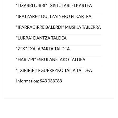
“LIZARRITURRI” TXISTULARI ELKARTEA
“IRATZARRI” DULTZAINERO ELKARTEA
“IPARRAGIRRE BALERDI” MUSIKA TAILERRA
“LURRA” DANTZA TALDEA
“ZSK” TXALAPARTA TALDEA
“HARIZPI” ESKULANETAKO TALDEA
“TXIRIBIRI” EGURREZKO TAILA TALDEA
Informazioa: 943 038088