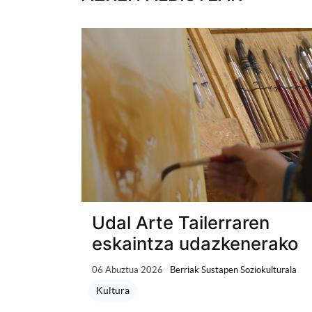
Udal Arte Tailerraren
eskaintza udazkenerako
06 Abuztua 2026
Berriak Sustapen Soziokulturala
Kultura