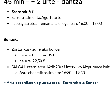
45 min – + 2 urte - dantza
Sarrerak:
5 €
Sarrera salmenta. Agortu arte
Labeaga aretoan, emamanaldi egunean: 16:00 – 17:00
Bonuak:
Zortzi ikuskizunerako bonoa:
haurra + heldua: 35 €
haurra: 22,50 €
SALGAI urtarrilaren 14tik 23ra Urretxuko Aizpurunea kult
Astelehenetik ostiralera: 16:30 – 19:30
> Arte eszenikoen egitarau osoa - Sarrerak eta Bonoak