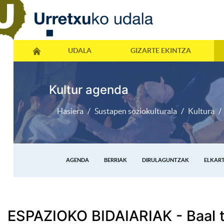
UDALA
GIZARTE EKINTZA
Kultur agenda
Hasiera
Sustapen soziokulturala
Kultura
AGENDA
BERRIAK
DIRULAGUNTZAK
ELKAR
ESPAZIOKO BIDAIARIAK - Baal 