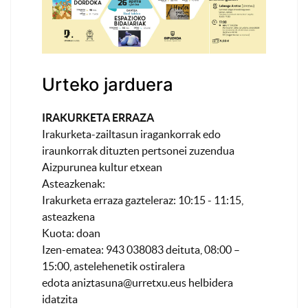
Urteko jarduera
IRAKURKETA ERRAZA
Irakurketa-zailtasun iragankorrak edo
iraunkorrak dituzten pertsonei zuzendua
Aizpurunea kultur etxean
Asteazkenak:
Irakurketa erraza gazteleraz: 10:15 - 11:15,
asteazkena
Kuota: doan
Izen-ematea: 943 038083 deituta, 08:00 –
15:00, astelehenetik ostiralera
edota
aniztasuna@urretxu.eus
helbidera
idatzita