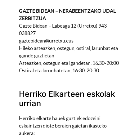
GAZTE BIDEAN – NERABEENTZAKO UDAL
ZERBITZUA
Gazte Bidean – Labeaga 12 (Urretxu) 943
038827
gaztebidean@urretxu.eus
Hileko asteazken, ostegun, ostiral, larunbat eta
igande guztietan
Asteazken, ostegun eta igandetan, 16.30-20:00
Ostiral eta larunbatetan, 16:30-20:30
Herriko Elkarteen eskolak
urrian
Herriko elkarte hauek guztiek edozeini
eskaintzen diote beraien gaietan ikasteko
aukera: