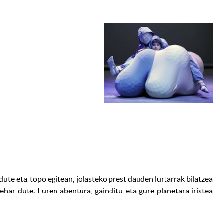
ute eta, topo egitean, jolasteko prest dauden lurtarrak bilatzea
ehar dute. Euren abentura, gainditu eta gure planetara iristea