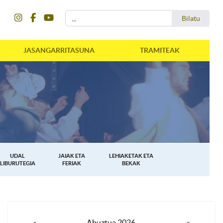
instagram
facebook
youtube
Bilatu
Bilatu
JASANGARRITASUNA
TRAMITEAK
UDAL
JAIAK ETA
LEHIAKETAK ETA
LIBURUTEGIA
FERIAK
BEKAK
«
Abuztua 2026
»