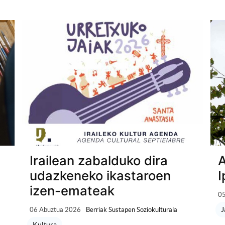
Irailean zabalduko dira
A
udazkeneko ikastaroen
I
izen-emateak
05
J
06 Abuztua 2026
Berriak Sustapen Soziokulturala
Kultura