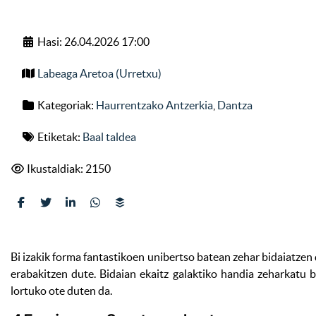
Hasi: 26.04.2026 17:00
Labeaga Aretoa (Urretxu)
Kategoriak:
Haurrentzako Antzerkia
,
Dantza
Etiketak:
Baal taldea
Ikustaldiak: 2150
Bi izakik forma fantastikoen unibertso batean zehar bidaiatzen d
erabakitzen dute. Bidaian ekaitz galaktiko handia zeharkatu b
lortuko ote duten da.