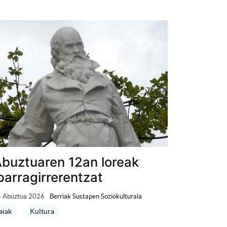
buztuaren 12an loreak
parragirrerentzat
 Abuztua 2026
Berriak Sustapen Soziokulturala
aiak
Kultura