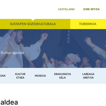
Select your language
ZURE IRITZIA
CASTELLANO
SUSTAPEN SOZIOKULTURALA
TURISMOA
Kultur agenda
KULTUR
ERAKUSKETA
LABEAGA
TEAK
MUSEOA
ETXEA
GELA
ARETOA
taldea