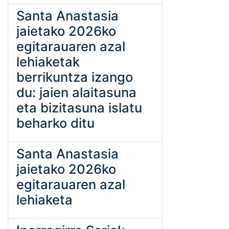
Santa Anastasia
jaietako 2026ko
egitarauaren azal
lehiaketak
berrikuntza izango
du: jaien alaitasuna
eta bizitasuna islatu
beharko ditu
Santa Anastasia
jaietako 2026ko
egitarauaren azal
lehiaketa