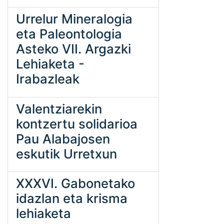
Urrelur Mineralogia
eta Paleontologia
Asteko VII. Argazki
Lehiaketa -
Irabazleak
Valentziarekin
kontzertu solidarioa
Pau Alabajosen
eskutik Urretxun
XXXVI. Gabonetako
idazlan eta krisma
lehiaketa