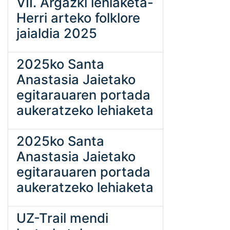
VII. Argazki lehiaketa-
Herri arteko folklore
jaialdia 2025
2025ko Santa
Anastasia Jaietako
egitarauaren portada
aukeratzeko lehiaketa
2025ko Santa
Anastasia Jaietako
egitarauaren portada
aukeratzeko lehiaketa
UZ-Trail mendi