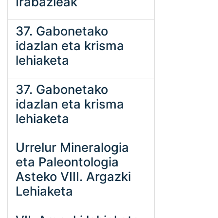
Irabazleak
37. Gabonetako
idazlan eta krisma
lehiaketa
37. Gabonetako
idazlan eta krisma
lehiaketa
Urrelur Mineralogia
eta Paleontologia
Asteko VIII. Argazki
Lehiaketa