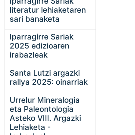
Iparragirre Sariak
literatur lehiaketaren
sari banaketa
Iparragirre Sariak
2025 edizioaren
irabazleak
Santa Lutzi argazki
rallya 2025: oinarriak
Urrelur Mineralogia
eta Paleontologia
Asteko VIII. Argazki
Lehiaketa -