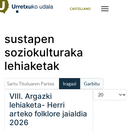
Select your language
CASTELLANO
sustapen
soziokulturaka
lehiaketak
Sartu Tituluaren Partea
Iragazi
Garbitu
Bistaratu #
VIII. Argazki
lehiaketa- Herri
arteko folklore jaialdia
2026