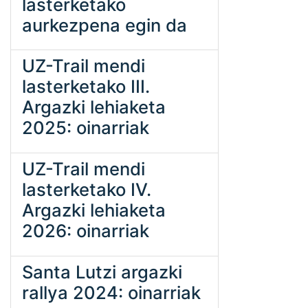
lasterketako
aurkezpena egin da
UZ-Trail mendi
lasterketako III.
Argazki lehiaketa
2025: oinarriak
UZ-Trail mendi
lasterketako IV.
Argazki lehiaketa
2026: oinarriak
Santa Lutzi argazki
rallya 2024: oinarriak