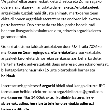
“Argazkia” elkartearen eskutik eta Urretxu eta Zumarragako
udalen laguntzarekin antolatu da lehiaketa. Antolatzaileek
argazkizale guztiak nahi dituzte animatu martxoaren 1ean
ekitaldi honen argazkiak ateratzera eta ondoren lehiaketan
parte hartzera. Oso erreza da eta kirol proba honek irudi
benetan ikusgarriak eskaintzen ditu, edozein argazkizaleren
gozamenerako.
Goierri atletismo taldeak antolatzen duen UZ-Traila 2026ko
martxoaren 1ean egingo da, eta lehiaketara
aurkeztutako
argazkiek kirol ekitaldi horrekin zerikusia izan beharko dute.
Parte hartzeko aukera zabalik dago interesa duen edonorentzat,
bi kategoriatan:
haurrak
(16 urte bitartekoak barne) eta
helduak.
Interesatuek gehienez
5 argazki
bidali ahal izango dituzte JPG
formatuan helbide elektronikora argazkielkartea@gmail.com,
martxoaren 4ko 14:00ak arte.
Irudiekin batera, izen-
abizenak, adina, herria eta telefono zenbakia adierazi
beharko dituzte.