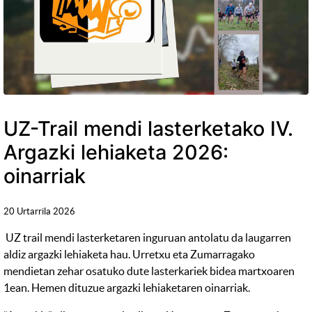
UZ-Trail mendi lasterketako IV.
Argazki lehiaketa 2026:
oinarriak
20 Urtarrila 2026
UZ trail mendi lasterketaren inguruan antolatu da laugarren
aldiz argazki lehiaketa hau. Urretxu eta Zumarragako
mendietan zehar osatuko dute lasterkariek bidea martxoaren
1ean. Hemen dituzue argazki lehiaketaren oinarriak.