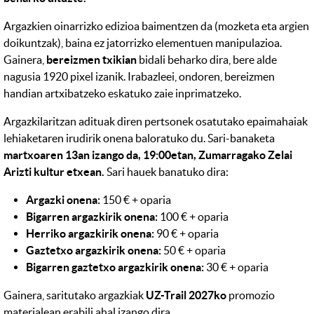
Argazkien oinarrizko edizioa baimentzen da (mozketa eta argien
doikuntzak), baina ez jatorrizko elementuen manipulazioa.
Gainera,
bereizmen txikian
bidali beharko dira, bere alde
nagusia 1920 pixel izanik. Irabazleei, ondoren, bereizmen
handian artxibatzeko eskatuko zaie inprimatzeko.
Argazkilaritzan adituak diren pertsonek osatutako epaimahaiak
lehiaketaren irudirik onena baloratuko du. Sari-banaketa
martxoaren 13an izango da, 19:00etan, Zumarragako Zelai
Arizti kultur etxean.
Sari hauek banatuko dira:
Argazki onena:
150 € + oparia
Bigarren argazkirik onena:
100 € + oparia
Herriko argazkirik onena:
90 € + oparia
Gaztetxo argazkirik onena:
50 € + oparia
Bigarren gaztetxo argazkirik onena:
30 € + oparia
Gainera, saritutako argazkiak
UZ-Trail 2027ko
promozio
materialean erabili ahal izango dira.