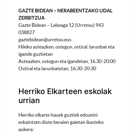
GAZTE BIDEAN – NERABEENTZAKO UDAL
ZERBITZUA
Gazte Bidean – Labeaga 12 (Urretxu) 943
038827
gaztebidean@urretxu.eus
Hileko asteazken, ostegun, ostiral, larunbat eta
igande guztietan
Asteazken, ostegun eta igandetan, 16.30-20:00
Ostiral eta larunbatetan, 16:30-20:30
Herriko Elkarteen eskolak
urrian
Herriko elkarte hauek guztiek edozeini
eskaintzen diote beraien gaietan ikasteko
aukera: