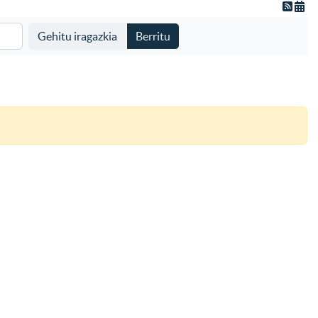
Gehitu iragazkia
Berritu