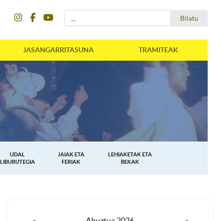
instagram
facebook
youtube
Bilatu
Bilatu
JASANGARRITASUNA
TRAMITEAK
UDAL
JAIAK ETA
LEHIAKETAK ETA
LIBURUTEGIA
FERIAK
BEKAK
«
Abuztua 2026
»