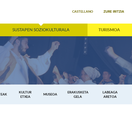
Select your language
ZURE IRITZIA
CASTELLANO
SUSTAPEN SOZIOKULTURALA
TURISMOA
KULTUR
ERAKUSKETA
LABEAGA
TEAK
MUSEOA
ETXEA
GELA
ARETOA