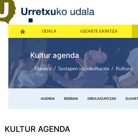
UDALA
GIZARTE EKINTZA
Kultur agenda
Hasiera
Sustapen soziokulturala
Kultura
AGENDA
BERRIAK
DIRULAGUNTZAK
ELKAR
KULTUR AGENDA