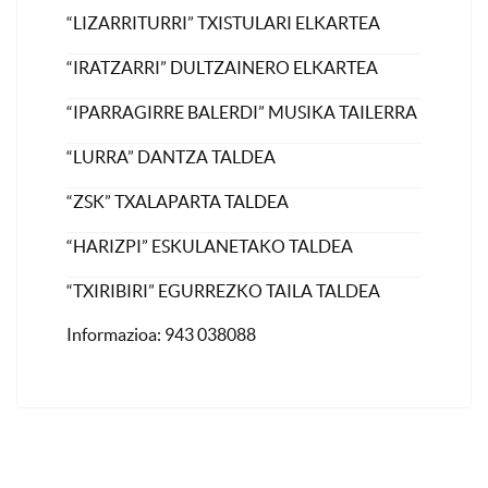
“LIZARRITURRI” TXISTULARI ELKARTEA
“IRATZARRI” DULTZAINERO ELKARTEA
“IPARRAGIRRE BALERDI” MUSIKA TAILERRA
“LURRA” DANTZA TALDEA
“ZSK” TXALAPARTA TALDEA
“HARIZPI” ESKULANETAKO TALDEA
“TXIRIBIRI” EGURREZKO TAILA TALDEA
Informazioa: 943 038088