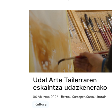
Udal Arte Tailerraren
eskaintza udazkenerako
06 Abuztua 2026
Berriak Sustapen Soziokulturala
Kultura