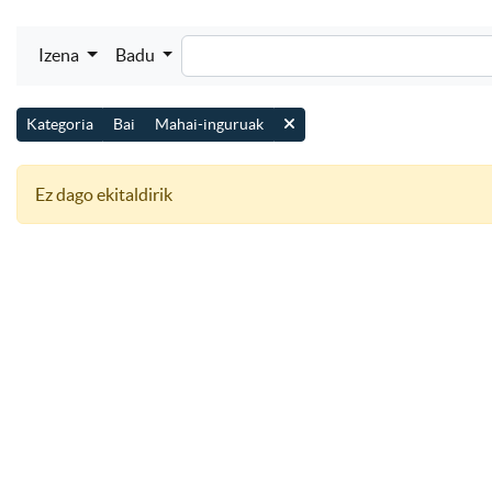
Izena
Badu
Kategoria
Bai
Mahai-inguruak
Ez dago ekitaldirik