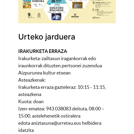
Urteko jarduera
IRAKURKETA ERRAZA
Irakurketa-zailtasun iragankorrak edo
iraunkorrak dituzten pertsonei zuzendua
Aizpurunea kultur etxean
Asteazkenak:
Irakurketa erraza gazteleraz: 10:15 - 11:15,
asteazkena
Kuota: doan
Izen-ematea: 943 038083 deituta, 08:00 –
15:00, astelehenetik ostiralera
edota
aniztasuna@urretxu.eus
helbidera
idatzita