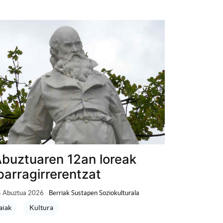
buztuaren 12an loreak
parragirrerentzat
 Abuztua 2026
Berriak Sustapen Soziokulturala
aiak
Kultura