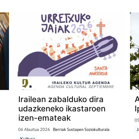
Irailean zabalduko dira
A
udazkeneko ikastaroen
I
izen-emateak
05
J
06 Abuztua 2026
Berriak Sustapen Soziokulturala
Kultura