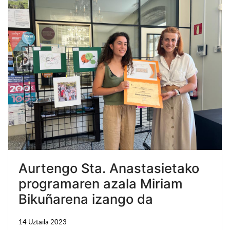
Aurtengo Sta. Anastasietako
programaren azala Miriam
Bikuñarena izango da
14 Uztaila 2023