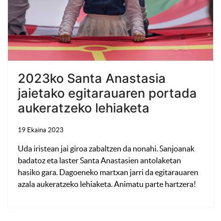
2023ko Santa Anastasia
jaietako egitarauaren portada
aukeratzeko lehiaketa
19 Ekaina 2023
Uda iristean jai giroa zabaltzen da nonahi. Sanjoanak
badatoz eta laster Santa Anastasien antolaketan
hasiko gara. Dagoeneko martxan jarri da egitarauaren
azala aukeratzeko lehiaketa. Animatu parte hartzera!