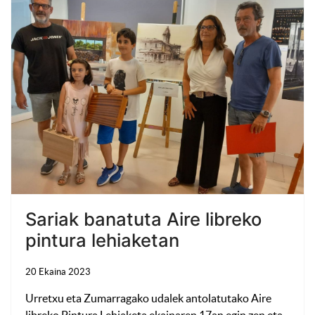
Sariak banatuta Aire libreko
pintura lehiaketan
20 Ekaina 2023
Urretxu eta Zumarragako udalek antolatutako Aire
libreko Pintura Lehiaketa ekainaren 17an egin zen eta