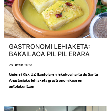
GASTRONOMI LEHIAKETA:
BAKAILAOA PIL PIL ERARA
28 Uztaila 2023
Goierri KEk UZ Ikastolaren lekukoa hartu du Santa
Anastasiako lehiaketa grastronomikoaren
antolakuntzan