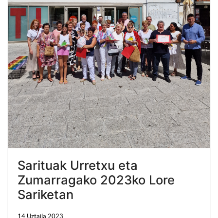
Sarituak Urretxu eta
Zumarragako 2023ko Lore
Sariketan
14 Uztaila 2023