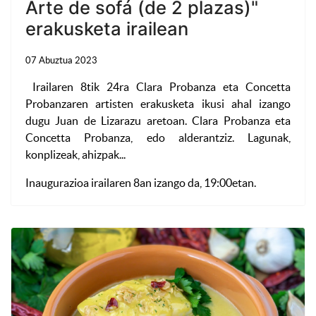
Arte de sofá (de 2 plazas)"
erakusketa irailean
07 Abuztua 2023
Irailaren 8tik 24ra Clara Probanza eta Concetta
Probanzaren artisten erakusketa ikusi ahal izango
dugu Juan de Lizarazu aretoan. Clara Probanza eta
Concetta Probanza, edo alderantziz. Lagunak,
konplizeak, ahizpak...
Inaugurazioa irailaren 8an izango da, 19:00etan.