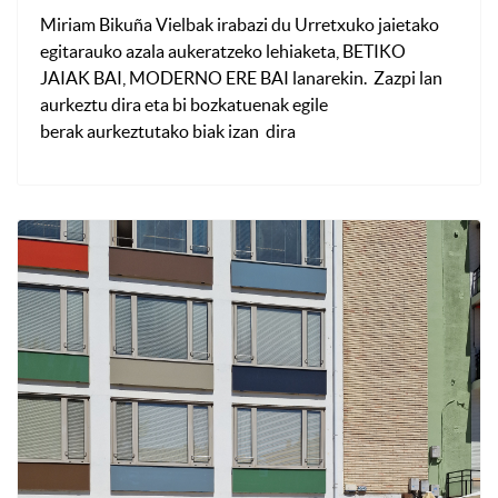
Miriam Bikuña Vielbak irabazi du Urretxuko jaietako
egitarauko azala aukeratzeko lehiaketa, BETIKO
JAIAK BAI, MODERNO ERE BAI lanarekin. Zazpi lan
aurkeztu dira eta bi bozkatuenak egile
berak aurkeztutako biak izan dira