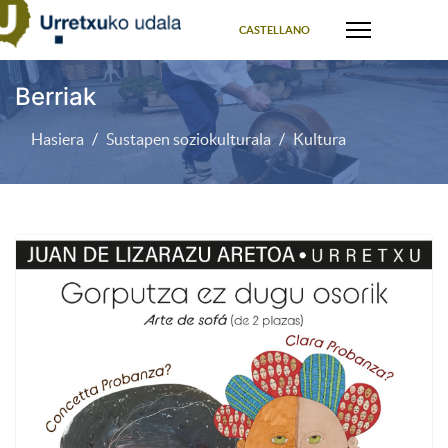
Select your language
CASTELLANO
Berriak
Hasiera
Sustapen soziokulturala
Kultura