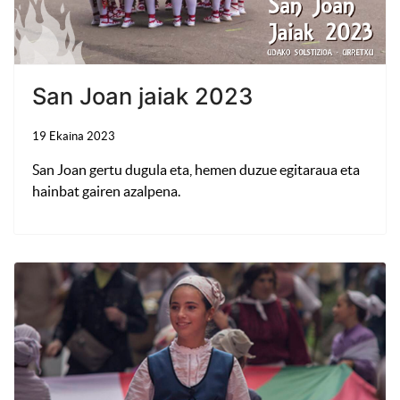
San Joan jaiak 2023
19 Ekaina 2023
San Joan gertu dugula eta, hemen duzue egitaraua eta
hainbat gairen azalpena.