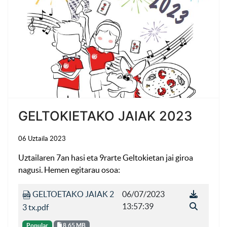
GELTOKIETAKO JAIAK 2023
06 Uztaila 2023
Uztailaren 7an hasi eta 9rarte Geltokietan jai giroa
nagusi. Hemen egitarau osoa:
GELTOETAKO JAIAK 2
06/07/2023
13:57:39
3 tx.pdf
Popular
8.65 MB