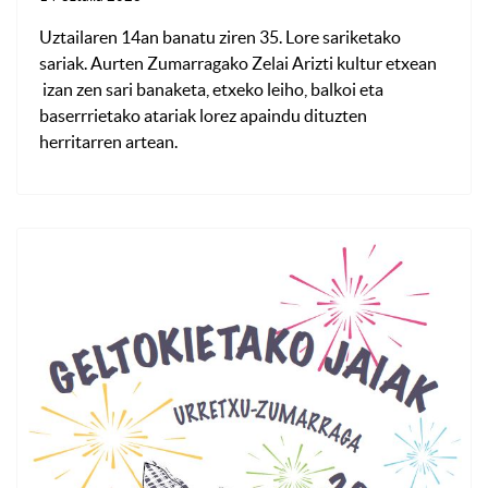
Uztailaren 14an banatu ziren 35. Lore sariketako
sariak. Aurten Zumarragako Zelai Arizti kultur etxean
izan zen sari banaketa, etxeko leiho, balkoi eta
baserrrietako atariak lorez apaindu dituzten
herritarren artean.