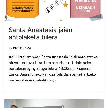
Santa Anastasia jaien
antolaketa bilera
27 Ekaina 2023
Adi! Uztailaren 4an Santa Anastasia Jaiak antolatzeko
hitzordua duzu. Etorri eta parte hartu. Udaletxeko
portaloian egingo dugu bilera, 18:00etan. Gainera,
Euskal Jaia eguneko karroza ibilaldian parte hartzeko
izen ematea ere zabalik dago.