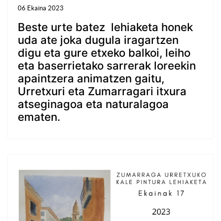
06 Ekaina 2023
Beste urte batez lehiaketa honek
uda ate joka dugula iragartzen
digu eta gure etxeko balkoi, leiho
eta baserrietako sarrerak loreekin
apaintzera animatzen gaitu,
Urretxuri eta Zumarragari itxura
atseginagoa eta naturalagoa
ematen.