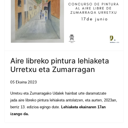
Aire libreko pintura lehiaketa
Urretxu eta Zumarragan
05 Ekaina 2023
Urretxu eta Zumarragako Udalek hainbat urte daramatzate
jada aire libreko pintura lehiaketa antolatzen, eta aurten, 2023an,
berriz 13. edizioa egingo dute.
Lehiaketa ekainaren 17an
izango da.