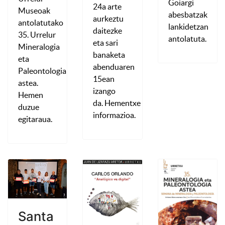
Goiargi
24a arte
Museoak
abesbatzak
aurkeztu
antolatutako
lankidetzan
daitezke
35. Urrelur
antolatuta.
eta sari
Mineralogia
banaketa
eta
abenduaren
Paleontologia
15ean
astea.
izango
Hemen
da. Hementxe
duzue
informazioa.
egitaraua.
Santa