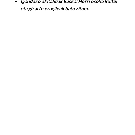
Igandeko ekitaldiak Euskal Herri osoko kultur
eta gizarte eragileak batu zituen