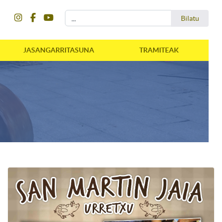
instagram
facebook
youtube
Bilatu
Bilatu
JASANGARRITASUNA
TRAMITEAK