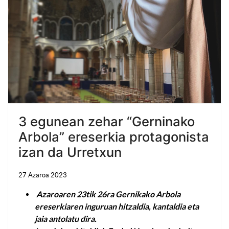
3 egunean zehar “Gerninako
Arbola” ereserkia protagonista
izan da Urretxun
27 Azaroa 2023
Azaroaren 23tik 26ra Gernikako Arbola
ereserkiaren inguruan hitzaldia, kantaldia eta
jaia antolatu dira.