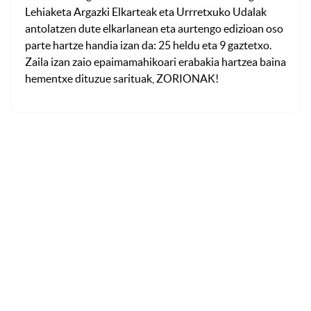
Lehiaketa Argazki Elkarteak eta Urrretxuko Udalak
antolatzen dute elkarlanean eta aurtengo edizioan oso
parte hartze handia izan da: 25 heldu eta 9 gaztetxo.
Zaila izan zaio epaimamahikoari erabakia hartzea baina
hementxe dituzue sarituak, ZORIONAK!