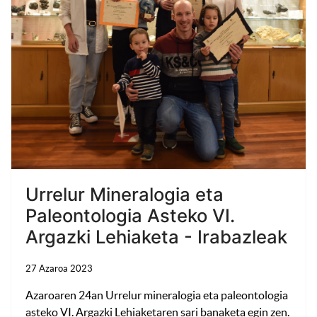
Urrelur Mineralogia eta
Paleontologia Asteko VI.
Argazki Lehiaketa - Irabazleak
27 Azaroa 2023
Azaroaren 24an Urrelur mineralogia eta paleontologia
asteko VI. Argazki Lehiaketaren sari banaketa egin zen.