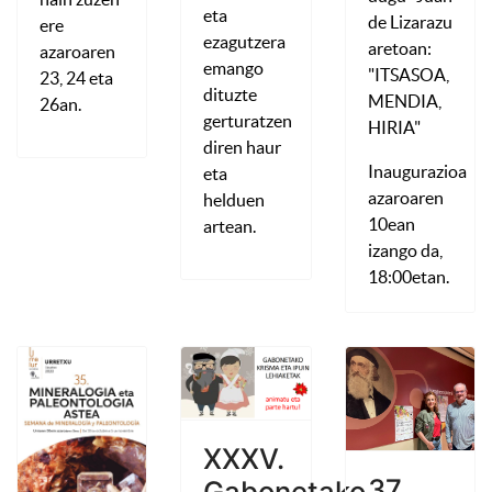
eta
de Lizarazu
ere
ezagutzera
aretoan:
azaroaren
emango
"ITSASOA,
23, 24 eta
dituzte
MENDIA,
26an.
gerturatzen
HIRIA"
diren haur
Inaugurazioa
eta
azaroaren
helduen
10ean
artean.
izango da,
18:00etan.
XXXV.
37.
Gabonetako