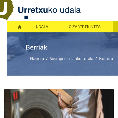
UDALA
GIZARTE EKINTZA
Berriak
Hasiera
Sustapen soziokulturala
Kultura