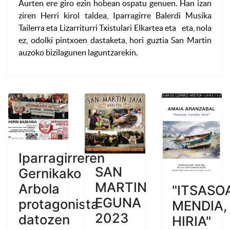
Aurten ere giro ezin hobean ospatu genuen. Han izan
ziren Herri kirol taldea, Iparragirre Balerdi Musika
Tailerra eta Lizarriturri Txistulari Elkartea eta eta, nola
ez, odolki pintxoen dastaketa, hori guztia San Martin
auzoko bizilagunen laguntzarekin.
Iparragirreren
SAN
Gernikako
MARTIN
Arbola
"ITSASO
EGUNA
protagonista
MENDIA,
2023
datozen
HIRIA"