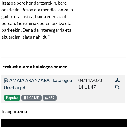
Itsasoa bere hondartzarekin, bere
ontziekin. Basoa eta mendia, lan zaila
gailurrera iristea, baina ederra aldi
berean. Gure hiriak beren bizitza eta
parkeekin. Dena da interesgarria eta
akuarelan islatu nahi du."
Erakusketaren katalogoa hemen
AMAIA ARANZABAL katalogoa
04/11/2023
14:11:47
Urretxu.pdf
Popular
1.08 MB
659
Inaugurazioa