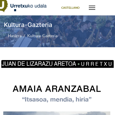
Select your language
CASTELLANO
Kultura-Gazteria
Hasiera
Kultura-Gazteria