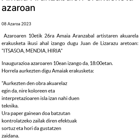
azaroan
08 Azaroa 2023
Azaroaren 10etik 26ra Amaia Aranzabal artistaren akuarela
erakusketa ikusi ahal izango dugu Juan de Lizarazu aretoan:
"ITSASOA, MENDIA, HIRIA"
Inaugurazioa azaroaren 10ean izango da, 18:00etan.
Horrela aurkezten digu Amaiak erakusketa:
"Aurkezten den obra akuarelaz
egin da, nire koloreen eta
interpretazioaren isla izan nahi duen
teknika.
Ura paper gainean doa batzutan
kontrolatzeko zailak diren efektuak
sortuz eta hori da gustatzen
zaidana.