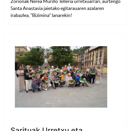
Zorionak Nerea Murillo Telleria urretxuarrari, aurtengo
Santa Anastasia jaietako egitarauaren azalaren
irabazlea, "Bizimina" lanarekin!
Sarituak Urretxu eta