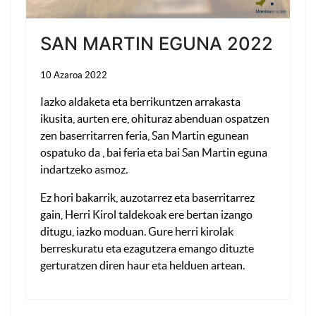
SAN MARTIN EGUNA 2022
10 Azaroa 2022
Iazko aldaketa eta berrikuntzen arrakasta
ikusita, aurten ere, ohituraz abenduan ospatzen
zen baserritarren feria, San Martin egunean
ospatuko da , bai feria eta bai San Martin eguna
indartzeko asmoz.
Ez hori bakarrik, auzotarrez eta baserritarrez
gain, Herri Kirol taldekoak ere bertan izango
ditugu, iazko moduan. Gure herri kirolak
berreskuratu eta ezagutzera emango dituzte
gerturatzen diren haur eta helduen artean.