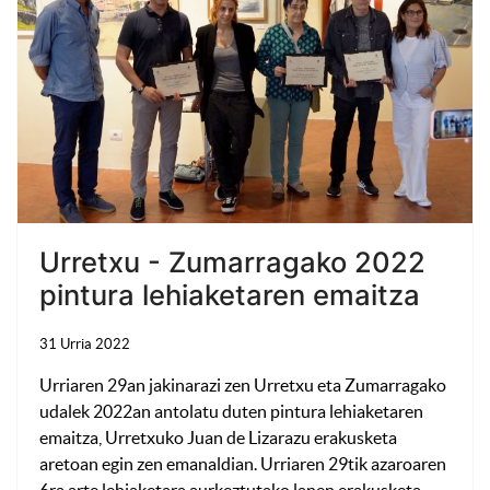
Urretxu - Zumarragako 2022
pintura lehiaketaren emaitza
31 Urria 2022
Urriaren 29an jakinarazi zen Urretxu eta Zumarragako
udalek 2022an antolatu duten pintura lehiaketaren
emaitza, Urretxuko Juan de Lizarazu erakusketa
aretoan egin zen emanaldian. Urriaren 29tik azaroaren