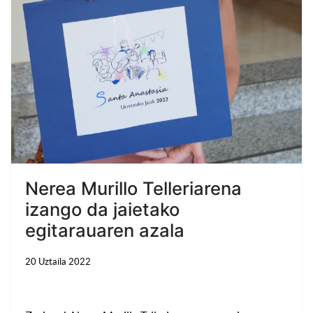
Nerea Murillo Telleriarena
izango da jaietako
egitarauaren azala
20 Uztaila 2022