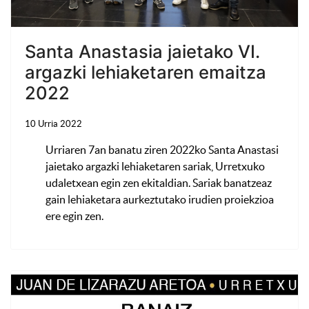
Santa Anastasia jaietako VI.
argazki lehiaketaren emaitza
2022
10 Urria 2022
Urriaren 7an banatu ziren 2022ko Santa Anastasi
jaietako argazki lehiaketaren sariak, Urretxuko
udaletxean egin zen ekitaldian. Sariak banatzeaz
gain lehiaketara aurkeztutako irudien proiekzioa
ere egin zen.