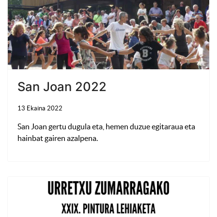
San Joan 2022
13 Ekaina 2022
San Joan gertu dugula eta, hemen duzue egitaraua eta
hainbat gairen azalpena.