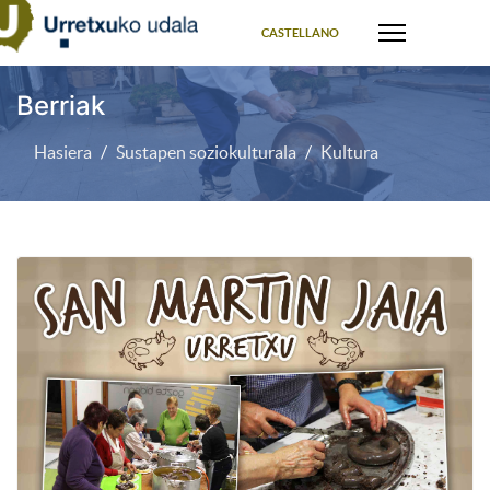
Select your language
CASTELLANO
Berriak
Hasiera
Sustapen soziokulturala
Kultura