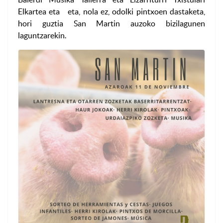
Elkartea eta eta, nola ez, odolki pintxoen dastaketa,
hori guztia San Martin auzoko bizilagunen
laguntzarekin.