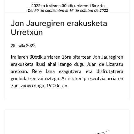
Jon Jauregiren erakusketa
Urretxun
28 Iraila 2022
Irailaren 30etik urriaren 16ra bitartean Jon Jauregiren
erakusketa ikusi ahal izango dugu Juan de Lizarazu
aretoan. Bere lana ezagutzera eta disfrutatzera
gonbidatzen zaituztegu. Artistaren presentzia urriaren
7an izango dugu, 19:00etan.