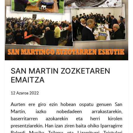
SAN MARTIN ZOZKETAREN
EMAITZA
12 Azaroa 2022
Aurten ere giro ezin hobean ospatu genuen San
Martin, iazko nobedadeen arrakastarekin,
baserritarren azokarekin eta herri kirolen
presentziarekin. Han izan ziren baita ohiko Iparragirre
Balerdi Musika Tailerra eta Lizarriturri Txistulari