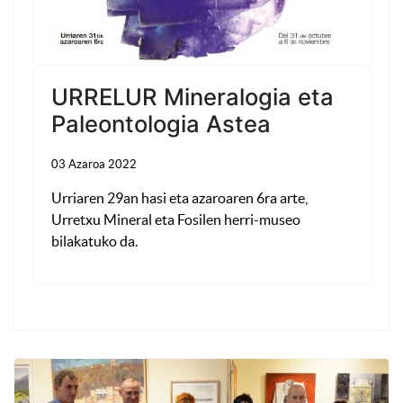
URRELUR Mineralogia eta
Paleontologia Astea
03 Azaroa 2022
Urriaren 29an hasi eta azaroaren 6ra arte,
Urretxu Mineral eta Fosilen herri-museo
bilakatuko da.