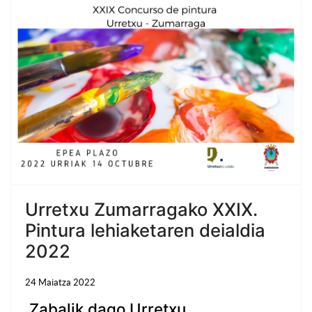
Urretxu Zumarragako XXIX.
Pintura lehiaketaren deialdia
2022
24 Maiatza 2022
Zabalik dago Urretxu