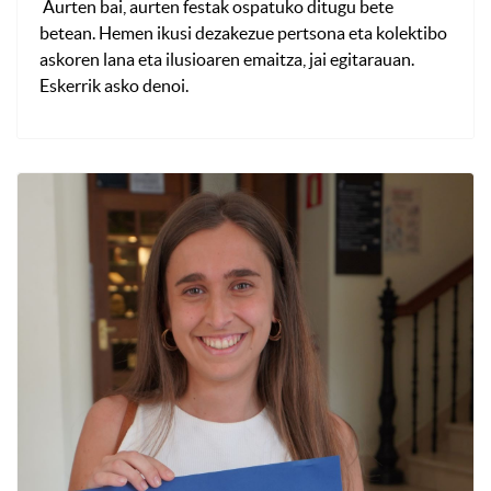
Aurten bai, aurten festak ospatuko ditugu bete
betean. Hemen ikusi dezakezue pertsona eta kolektibo
askoren lana eta ilusioaren emaitza, jai egitarauan.
Eskerrik asko denoi.