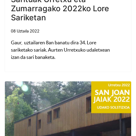
Zumarragako 2022ko Lore
Sariketan
08 Uztaila 2022
Gaur, uztailaren 8an banatu dira 34. Lore
sariketako sariak. Aurten Urretxuko udaletxean
izan da sari banaketa.