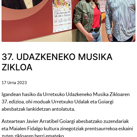
37. UDAZKENEKO MUSIKA
ZIKLOA
17 Urria 2023
Igandean hasiko da Urretxuko Udazkeneko Musika Zikloaren
37. edizioa, ohi moduak Urretxuko Udalak eta Goiargi
abesbatzak lankidetzan antolatuta.
Asteartean Javier Arratibel Goiargi abesbatzako zuzendariak
eta Maialen Fidalgo kultura zinegotziak prentsaurrekoa eskaini
zuten zikloaren berri emateko.