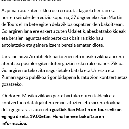
Azpimarratu zuten zikloa oso errotuta dagoela herrian eta
horren seinale dela edizio kopurua, 37 dagoeneko, San Martin
de Tours eliza bete egiten dela zikloa ospatzen den bakoitzean.
Goiargiren lana ere eskertu zuten Udaletik, abesbatzako kideak
eta beraien laguntza ezinbestekoak baitira ziklo hau
antolatzeko eta gainera izaera berezia ematen diote.
Jarraian hitza Arratibelek hartu zuen eta musika zikloa aurrera
ateratzea posible egiten duten guztiei eskerrak emanez. Zikloa
Goiargiren urteko zita nagusietako bat da eta Urretxu eta
Zumarragako publikoari gonbidapena luzatu zion kontzertuetaz
gozatzeko.
Ondoren, Musika zikloan parte hartuko duten taldeak eta
kontzertuen datak jakitera eman zituzten eta sarrera doakoa
dela gogorarazi zuten eta
guztiak San Martin de Tours elizan
egingo direla, 19:00etan. Hona hemen bakoitzaren
informazioa.