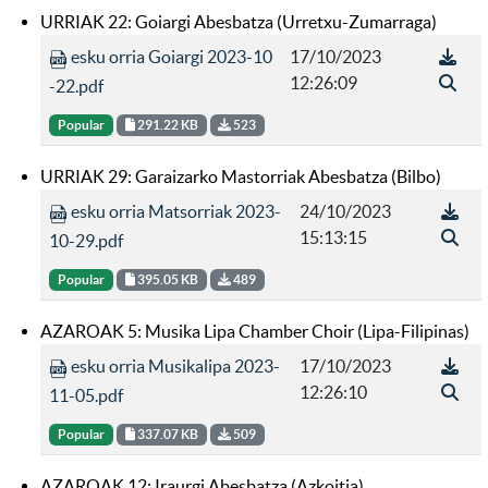
URRIAK 22: Goiargi Abesbatza (Urretxu-Zumarraga)
esku orria Goiargi 2023-10
17/10/2023
12:26:09
-22.pdf
Popular
291.22 KB
523
URRIAK 29: Garaizarko Mastorriak Abesbatza (Bilbo)
esku orria Matsorriak 2023-
24/10/2023
15:13:15
10-29.pdf
Popular
395.05 KB
489
AZAROAK 5: Musika Lipa Chamber Choir (Lipa-Filipinas)
esku orria Musikalipa 2023-
17/10/2023
12:26:10
11-05.pdf
Popular
337.07 KB
509
AZAROAK 12: Iraurgi Abesbatza (Azkoitia)