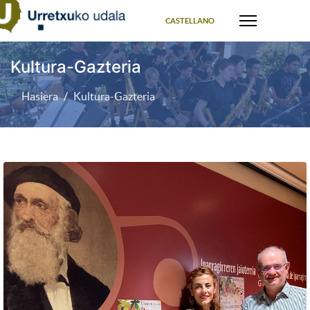
Select your language
CASTELLANO
Kultura-Gazteria
Hasiera
Kultura-Gazteria