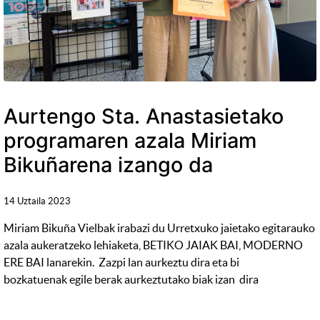
Aurtengo Sta. Anastasietako
programaren azala Miriam
Bikuñarena izango da
14 Uztaila 2023
Miriam Bikuña Vielbak irabazi du Urretxuko jaietako egitarauko
azala aukeratzeko lehiaketa, BETIKO JAIAK BAI, MODERNO
ERE BAI lanarekin. Zazpi lan aurkeztu dira eta bi
bozkatuenak egile berak aurkeztutako biak izan dira