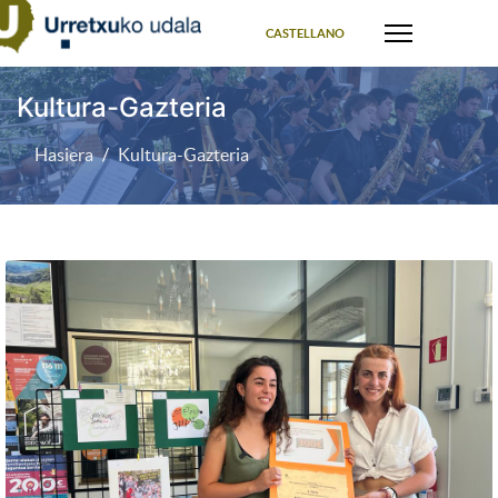
Select your language
CASTELLANO
Kultura-Gazteria
Hasiera
Kultura-Gazteria