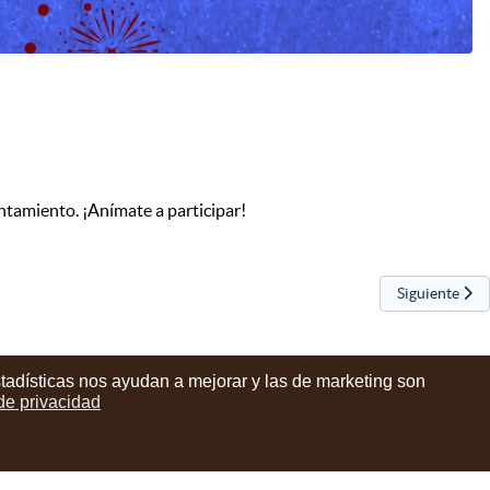
untamiento. ¡Anímate a participar!
Artículo sigu
Siguiente
stadísticas nos ayudan a mejorar y las de marketing son
 de privacidad
instagram
facebook
youtube