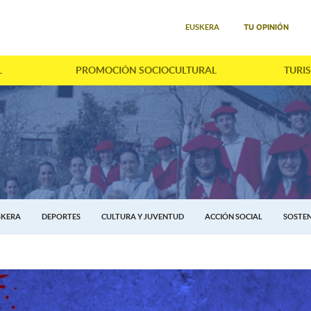
Seleccione su idioma
TU OPINIÓN
EUSKERA
L
PROMOCIÓN SOCIOCULTURAL
TURI
SKERA
DEPORTES
CULTURA Y JUVENTUD
ACCIÓN SOCIAL
SOSTEN