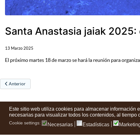
Santa Anastasia jaiak 2025:
13 Marzo 2025
El próximo martes 18 de marzo se hará la reunión para organizar 
Artículo anterior: Actividades de ocio en las vacaciones de primavera
Anterior
Este sitio web utiliza cookies para almacenar información 
necesarias para visualizar todos los contenidos, al tiempo
Cookie settings:
Necesarias
Estadísticas
Marketin
Contactos
Condiciones de uso
Aviso legal
Noticias
Tu opin