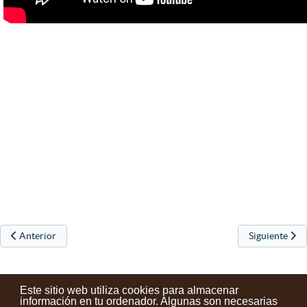
Artículo anterior: Concierto de Mikel Urdangarin en Urretxu
Artículo sigu
Anterior
Siguiente
Este sitio web utiliza cookies para almacenar
información en tu ordenador. Algunas son necesarias