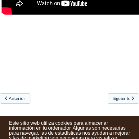
Artículo anterior: Hemos plantado un cerezo en los jardines del Liceo
Artículo sigu
Anterior
Siguiente
Este sitio web utiliza cookies para almacenar
información en tu ordenador. Algunas son necesarias
para navegar, las de estadísticas nos ayudan a mejorar
y las de marketing son necesarias para visualizar