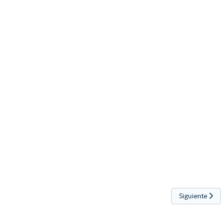
Artículo sigu
Siguiente