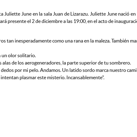
ta Juliette June en la sala Juan de Lizarazu. Juliette June nació e
tará presente el 2 de diciembre a las 19:00, en el acto de inauguraci
otros tan inesperadamente como una rana en la maleza. También mar
un olor solitario.
as alas de los aerogeneradores, la parte superior de tu sombrero.
 sus dedos por mi pelo. Andamos. Un latido sordo marca nuestro cami
a intentan plasmar este misterio. Incansablemente".