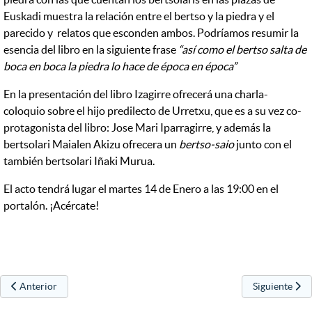
Euskadi muestra la relación entre el bertso y la piedra y el
parecido y relatos que esconden ambos. Podríamos resumir la
esencia del libro en la siguiente frase
“así como el bertso salta de
boca en boca la piedra lo hace de época en época”
En la presentación del libro Izagirre ofrecerá una charla-
coloquio sobre el hijo predilecto de Urretxu, que es a su vez co-
protagonista del libro: Jose Mari Iparragirre, y además la
bertsolari Maialen Akizu ofrecera un
bertso-saio
junto con el
también bertsolari Iñaki Murua.
El acto tendrá lugar el martes 14 de Enero a las 19:00 en el
portalón. ¡Acércate!
Artículo anterior: Resultados Iparragirre Sariak 2019
Artículo sigui
Anterior
Siguiente