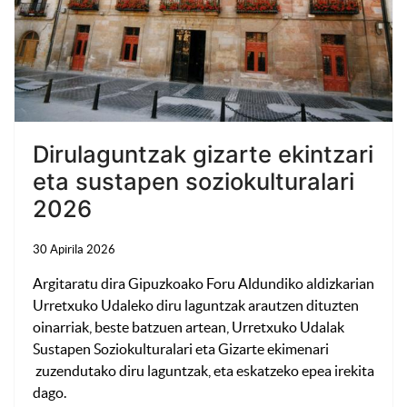
Dirulaguntzak gizarte ekintzari
eta sustapen soziokulturalari
2026
30 Apirila 2026
Argitaratu dira Gipuzkoako Foru Aldundiko aldizkarian
Urretxuko Udaleko diru laguntzak arautzen dituzten
oinarriak, beste batzuen artean, Urretxuko Udalak
Sustapen Soziokulturalari eta Gizarte ekimenari
zuzendutako diru laguntzak, eta eskatzeko epea irekita
dago.