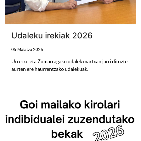
Udaleku irekiak 2026
05 Maiatza 2026
Urretxu eta Zumarragako udalek martxan jarri dituzte
aurten ere haurrentzako udalekuak.