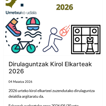
Dirulaguntzak Kirol Elkarteak
2026
04 Maiatza 2026
2026 urteko kirol elkarteei zuzendutako dirulaguntza
deialdia argitaratu da.
Eskaerak aurkezteko epea 2026/05/30 arte.