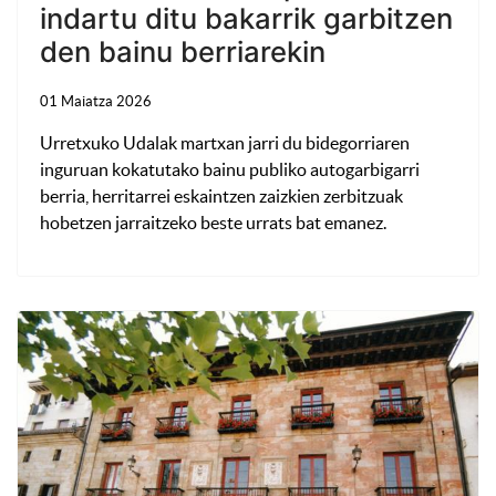
indartu ditu bakarrik garbitzen
den bainu berriarekin
01 Maiatza 2026
Urretxuko Udalak martxan jarri du bidegorriaren
inguruan kokatutako bainu publiko autogarbigarri
berria, herritarrei eskaintzen zaizkien zerbitzuak
hobetzen jarraitzeko beste urrats bat emanez.