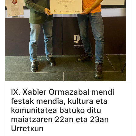
IX. Xabier Ormazabal mendi
festak mendia, kultura eta
komunitatea batuko ditu
maiatzaren 22an eta 23an
Urretxun