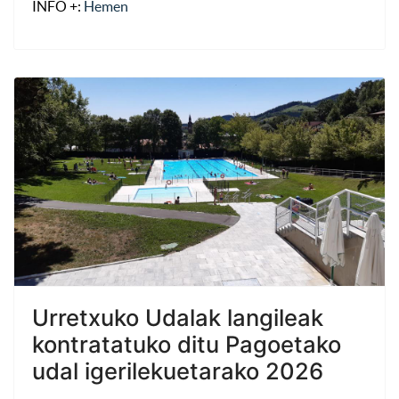
INFO +:
Hemen
Urretxuko Udalak langileak
kontratatuko ditu Pagoetako
udal igerilekuetarako 2026