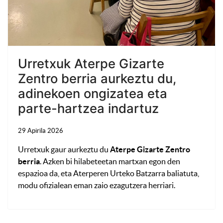
Urretxuk Aterpe Gizarte
Zentro berria aurkeztu du,
adinekoen ongizatea eta
parte-hartzea indartuz
29 Apirila 2026
Urretxuk gaur aurkeztu du
Aterpe Gizarte Zentro
berria
. Azken bi hilabeteetan martxan egon den
espazioa da, eta Aterperen Urteko Batzarra baliatuta,
modu ofizialean eman zaio ezagutzera herriari.