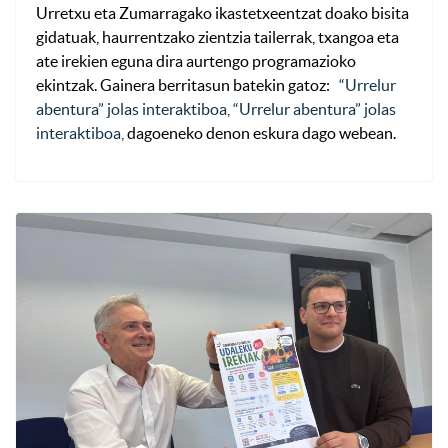
Urretxu eta Zumarragako ikastetxeentzat doako bisita
gidatuak, haurrentzako zientzia tailerrak, txangoa eta
ate irekien eguna dira aurtengo programazioko
ekintzak. Gainera berritasun batekin gatoz:
“Urrelur
abentura” jolas interaktiboa, “Urrelur abentura” jolas
interaktiboa,
dagoeneko denon eskura dago webean.