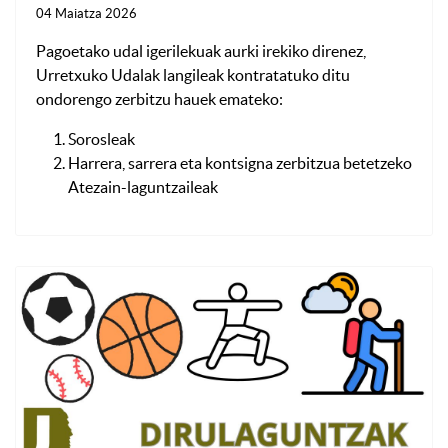
04 Maiatza 2026
Pagoetako udal igerilekuak aurki irekiko direnez,
Urretxuko Udalak langileak kontratatuko ditu
ondorengo zerbitzu hauek emateko:
Sorosleak
Harrera, sarrera eta kontsigna zerbitzua betetzeko
Atezain-laguntzaileak