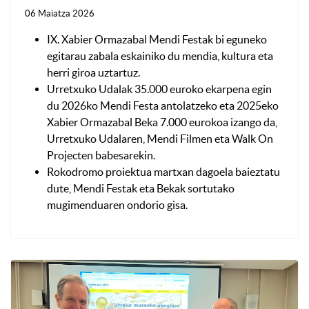
06 Maiatza 2026
IX. Xabier Ormazabal Mendi Festak bi eguneko
egitarau zabala eskainiko du mendia, kultura eta
herri giroa uztartuz.
Urretxuko Udalak 35.000 euroko ekarpena egin
du 2026ko Mendi Festa antolatzeko eta 2025eko
Xabier Ormazabal Beka 7.000 eurokoa izango da,
Urretxuko Udalaren, Mendi Filmen eta Walk On
Projecten babesarekin.
Rokodromo proiektua martxan dagoela baieztatu
dute, Mendi Festak eta Bekak sortutako
mugimenduaren ondorio gisa.