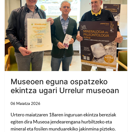
Museoen eguna ospatzeko
ekintza ugari Urrelur museoan
06 Maiatza 2026
Urtero maiatzaren 18aren inguruan ekintza bereziak
egiten dira Museoa jendearengana hurbiltzeko eta
mineral eta fosilen munduarekiko jakinmina pizteko.