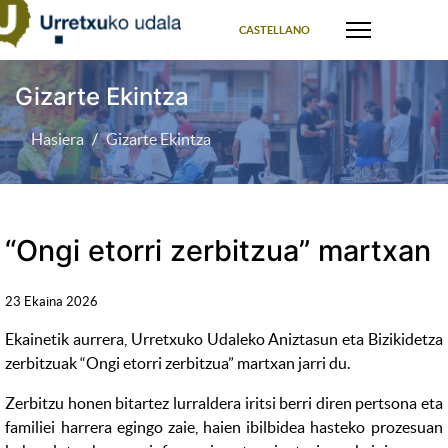
Select your language
CASTELLANO
Gizarte Ekintza
Hasiera
Gizarte Ekintza
“Ongi etorri zerbitzua” martxan
23 Ekaina 2026
Ekainetik aurrera, Urretxuko Udaleko Aniztasun eta Bizikidetza
zerbitzuak “Ongi etorri zerbitzua” martxan jarri du.
Zerbitzu honen bitartez lurraldera iritsi berri diren pertsona eta
familiei harrera egingo zaie, haien ibilbidea hasteko prozesuan