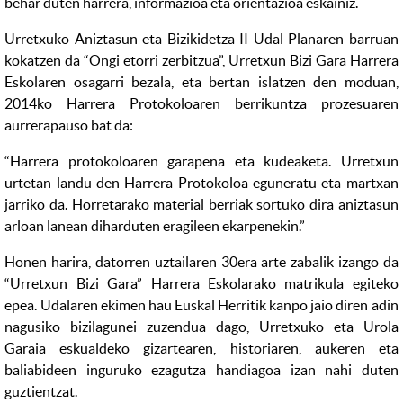
behar duten harrera, informazioa eta orientazioa eskainiz.
Urretxuko Aniztasun eta Bizikidetza II Udal Planaren barruan
kokatzen da “Ongi etorri zerbitzua”, Urretxun Bizi Gara Harrera
Eskolaren osagarri bezala, eta bertan islatzen den moduan,
2014ko Harrera Protokoloaren berrikuntza prozesuaren
aurrerapauso bat da:
“Harrera protokoloaren garapena eta kudeaketa. Urretxun
urtetan landu den Harrera Protokoloa eguneratu eta martxan
jarriko da. Horretarako material berriak sortuko dira aniztasun
arloan lanean diharduten eragileen ekarpenekin.”
Honen harira, datorren uztailaren 30era arte zabalik izango da
“Urretxun Bizi Gara” Harrera Eskolarako matrikula egiteko
epea. Udalaren ekimen hau Euskal Herritik kanpo jaio diren adin
nagusiko bizilagunei zuzendua dago, Urretxuko eta Urola
Garaia eskualdeko gizartearen, historiaren, aukeren eta
baliabideen inguruko ezagutza handiagoa izan nahi duten
guztientzat.