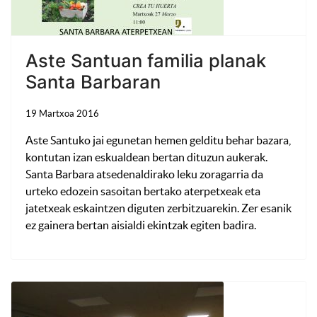
Aste Santuan familia planak
Santa Barbaran
19 Martxoa 2016
Aste Santuko jai egunetan hemen gelditu behar bazara,
kontutan izan eskualdean bertan dituzun aukerak.
Santa Barbara atsedenaldirako leku zoragarria da
urteko edozein sasoitan bertako aterpetxeak eta
jatetxeak eskaintzen diguten zerbitzuarekin. Zer esanik
ez gainera bertan aisialdi ekintzak egiten badira.