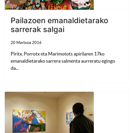
Pailazoen emanaldietarako
sarrerak salgai
20 Martxoa 2016
Piritx, Porrotx eta Marimotots apirilaren 17ko
emanaldietarako sarrera salmenta aurreratu egingo
da...