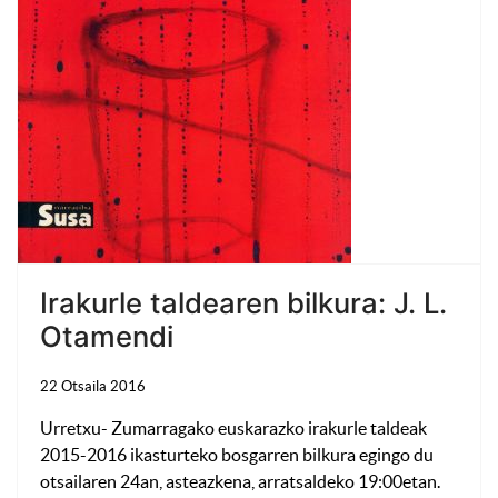
Irakurle taldearen bilkura: J. L.
Otamendi
22 Otsaila 2016
Urretxu- Zumarragako euskarazko irakurle taldeak
2015-2016 ikasturteko bosgarren bilkura egingo du
otsailaren 24an, asteazkena, arratsaldeko 19:00etan.