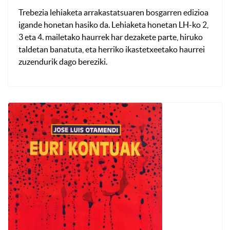
Trebezia lehiaketa arrakastatsuaren bosgarren edizioa
igande honetan hasiko da. Lehiaketa honetan LH-ko 2,
3 eta 4. mailetako haurrek har dezakete parte, hiruko
taldetan banatuta, eta herriko ikastetxeetako haurrei
zuzendurik dago bereziki.