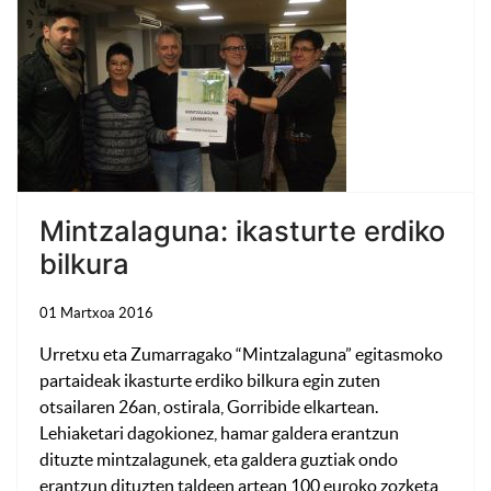
Mintzalaguna: ikasturte erdiko
bilkura
01 Martxoa 2016
Urretxu eta Zumarragako “Mintzalaguna” egitasmoko
partaideak ikasturte erdiko bilkura egin zuten
otsailaren 26an, ostirala, Gorribide elkartean.
Lehiaketari dagokionez, hamar galdera erantzun
dituzte mintzalagunek, eta galdera guztiak ondo
erantzun dituzten taldeen artean 100 euroko zozketa