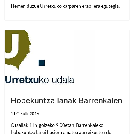
Hemen duzue Urretxuko karparen erabilera egutegia.
Hobekuntza lanak Barrenkalen
11 Otsaila 2016
Otsailak 11n, goizeko 9:00etan, Barrenkaleko
hobekuntza lanei hasiera ematea aurreikusten du