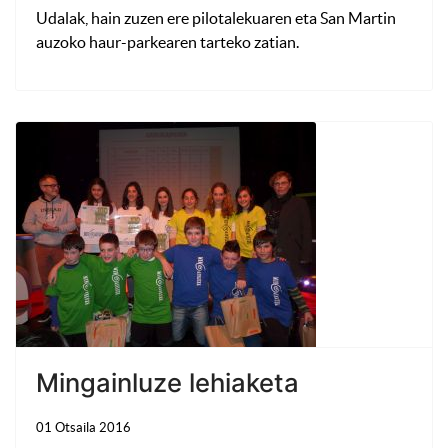
Udalak, hain zuzen ere pilotalekuaren eta San Martin
auzoko haur-parkearen tarteko zatian.
Mingainluze lehiaketa
01 Otsaila 2016