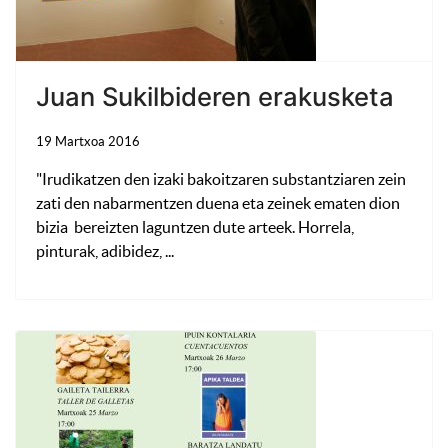
Juan Sukilbideren erakusketa
19 Martxoa 2016
"Irudikatzen den izaki bakoitzaren substantziaren zein
zati den nabarmentzen duena eta zeinek ematen dion
bizia bereizten laguntzen dute arteek. Horrela,
pinturak, adibidez, ...