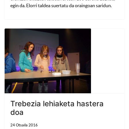
egin da. Elorri taldea suertatu da oraingoan saridun.
Trebezia lehiaketa hastera
doa
24 Otsaila 2016