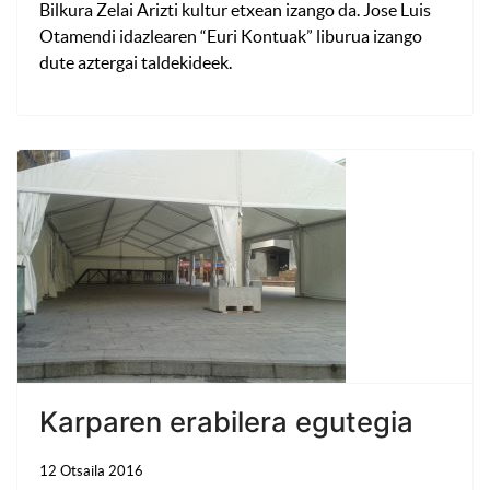
Bilkura Zelai Arizti kultur etxean izango da. Jose Luis
Otamendi idazlearen “Euri Kontuak” liburua izango
dute aztergai taldekideek.
Karparen erabilera egutegia
12 Otsaila 2016