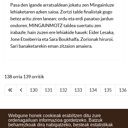
Pasa den igande arratsaldean jokatu zen Mingainluze
lehiaketaren azken saioa. Zortzi talde finalistak gogo
betez aritu ziren lanean; ordu eta erdi pasatxo jardun
ondoren, MINGAINMOTZ taldea suertatu zen
irabazle, hain zuzen ere lehiakide hauek: Eider Lesaka,
Jone Etxeberria eta Sara Boukhalfa. Zorionak hiruroi.
Sari banaketarekin eman zitzaion amaiera.
138 orria 139 orritik
130
131
132
133
134
135
136
Webgune honek cookieak erabiltzen ditu zure
ordenagailuan informazioa gordetzeko. Batzuk
beharrezkoak dira nabigatzeko, besteak estatistikak