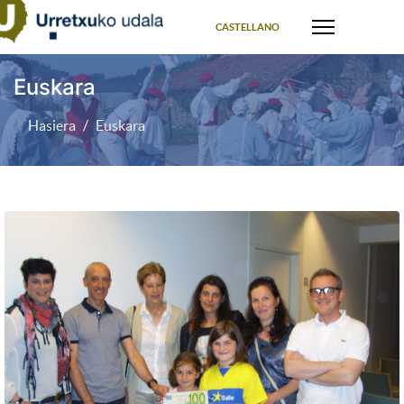
Select your language
CASTELLANO
Euskara
Hasiera
Euskara