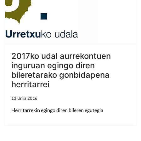
2017ko udal aurrekontuen
inguruan egingo diren
bileretarako gonbidapena
herritarrei
13 Urria 2016
Herritarrekin egingo diren bileren egutegia