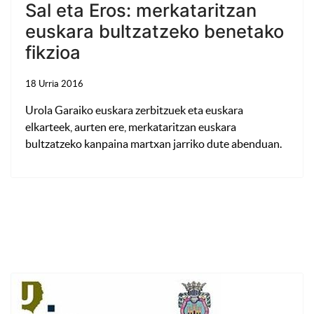
Sal eta Eros: merkataritzan
euskara bultzatzeko benetako
fikzioa
18 Urria 2016
Urola Garaiko euskara zerbitzuek eta euskara
elkarteek, aurten ere, merkataritzan euskara
bultzatzeko kanpaina martxan jarriko dute abenduan.