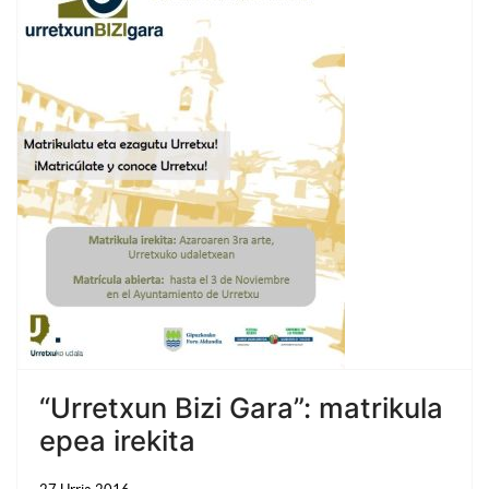
“Urretxun Bizi Gara”: matrikula
epea irekita