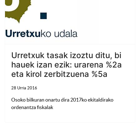
Urretxuk tasak izoztu ditu, bi
hauek izan ezik: urarena %2a
eta kirol zerbitzuena %5a
28 Urria 2016
Osoko bilkuran onartu dira 2017ko ekitaldirako
ordenantza fiskalak