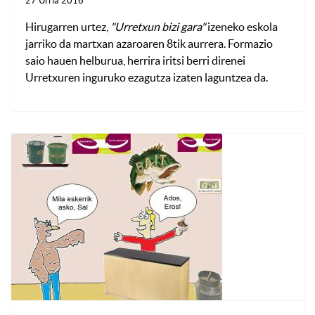
27 Urria 2016
Hirugarren urtez,
"Urretxun bizi gara"
izeneko eskola
jarriko da martxan azaroaren 8tik aurrera. Formazio
saio hauen helburua, herrira iritsi berri direnei
Urretxuren inguruko ezagutza izaten laguntzea da.