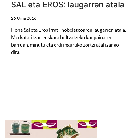
SAL eta EROS: laugarren atala
26 Urria 2016
Hona Sal eta Eros irrati-nobelatxoaren laugarren atala.
Merkataritzan euskara bultzatzeko kanpainaren
barruan, minutu eta erdi inguruko zortzi atal izango
dira.