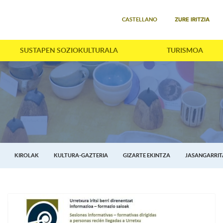
Select your language
ZURE IRITZIA
CASTELLANO
SUSTAPEN SOZIOKULTURALA
TURISMOA
KIROLAK
KULTURA-GAZTERIA
GIZARTE EKINTZA
JASANGARRI