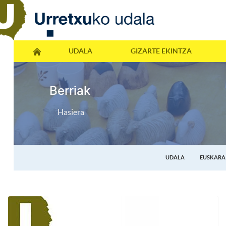
UDALA
GIZARTE EKINTZA
Berriak
Hasiera
UDALA
EUSKARA