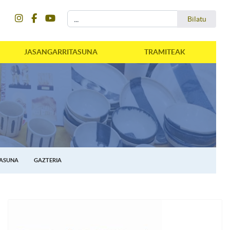
instagram
facebook
youtube
Bilatu
Bilatu
JASANGARRITASUNA
TRAMITEAK
TASUNA
GAZTERIA