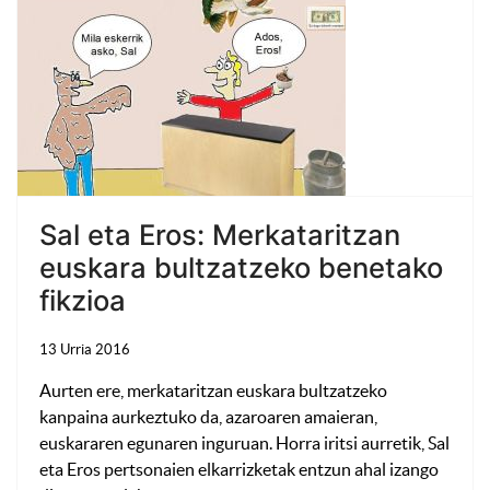
Sal eta Eros: Merkataritzan
euskara bultzatzeko benetako
fikzioa
13 Urria 2016
Aurten ere, merkataritzan euskara bultzatzeko
kanpaina aurkeztuko da, azaroaren amaieran,
euskararen egunaren inguruan. Horra iritsi aurretik, Sal
eta Eros pertsonaien elkarrizketak entzun ahal izango