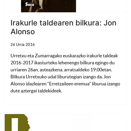
Irakurle taldearen bilkura: Jon
Alonso
26 Urria 2016
Urretxu eta Zumarragako euskarazko irakurle taldeak
2016-2017 ikasturteko lehenengo bilkura egingo du
urriaren 26an, asteazkena, arratsaldeko 19:00etan.
Bilkura Urretxuko udal liburutegian izango da. Jon
Alonso idazlearen “Erretzaileen eremua” liburua izango
dute aztergai taldekideek.