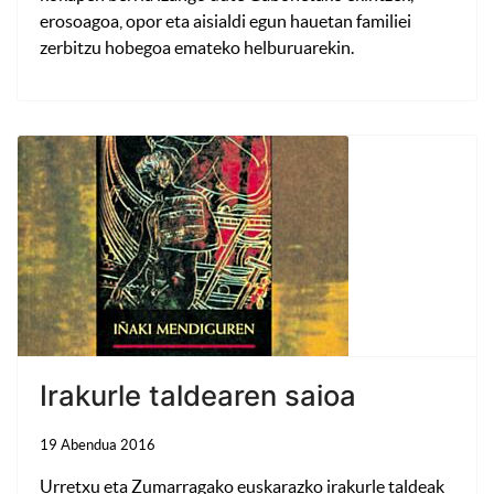
erosoagoa, opor eta aisialdi egun hauetan familiei
zerbitzu hobegoa emateko helburuarekin.
Irakurle taldearen saioa
19 Abendua 2016
Urretxu eta Zumarragako euskarazko irakurle taldeak