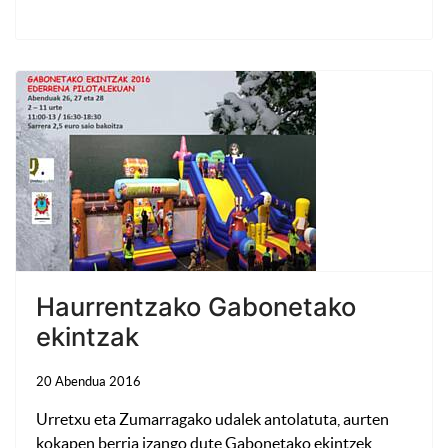
Haurrentzako Gabonetako
ekintzak
20 Abendua 2016
Urretxu eta Zumarragako udalek antolatuta, aurten
kokapen berria izango dute Gabonetako ekintzek,