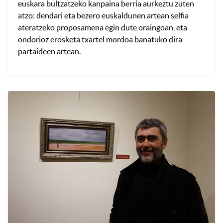
euskara bultzatzeko kanpaina berria aurkeztu zuten
atzo: dendari eta bezero euskaldunen artean selfia
ateratzeko proposamena egin dute oraingoan, eta
ondorioz erosketa txartel mordoa banatuko dira
partaideen artean.