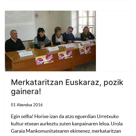
Merkataritzan Euskaraz, pozik
gainera!
01 Abendua 2016
Egin selfia! Horixe izan da atzo eguerdian Urretxuko
kultur etxean aurkeztu zuten kanpainaren leloa. Urola
Garaia Mankomunitatearen ekimenez, merkataritzan