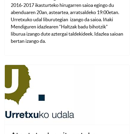
2016-2017 ikasturteko hirugarren saioa egingo du
abenduaren 20an, asteartea, arratsaldeko 19:00etan.
Urretxuko udal liburutegian izango da saioa. Iñaki
Mendiguren idazlearen “Haltzak badu bihotzik”
liburua izango dute aztergai taldekideek. Idazlea saioan
bertan izango da.