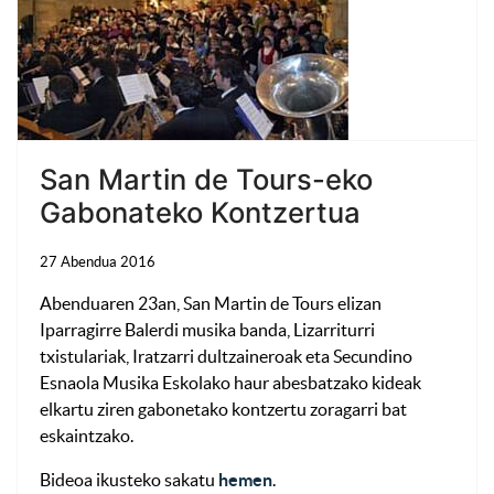
San Martin de Tours-eko
Gabonateko Kontzertua
27 Abendua 2016
Abenduaren 23an, San Martin de Tours elizan
Iparragirre Balerdi musika banda, Lizarriturri
txistulariak, Iratzarri dultzaineroak eta Secundino
Esnaola Musika Eskolako haur abesbatzako kideak
elkartu ziren gabonetako kontzertu zoragarri bat
eskaintzako.
Bideoa ikusteko sakatu
hemen
.