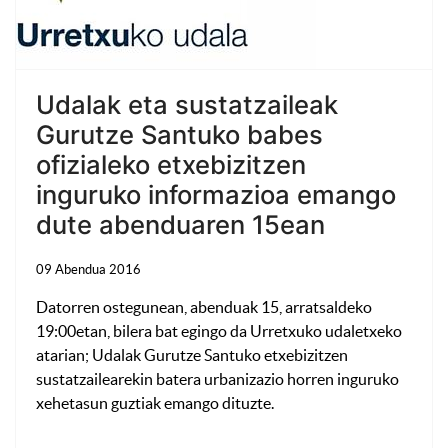
Udalak eta sustatzaileak
Gurutze Santuko babes
ofizialeko etxebizitzen
inguruko informazioa emango
dute abenduaren 15ean
09 Abendua 2016
Datorren ostegunean, abenduak 15, arratsaldeko
19:00etan, bilera bat egingo da Urretxuko udaletxeko
atarian; Udalak Gurutze Santuko etxebizitzen
sustatzailearekin batera urbanizazio horren inguruko
xehetasun guztiak emango dituzte.