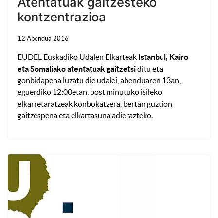
Atentatuak gaitzesteko
kontzentrazioa
12 Abendua 2016
EUDEL Euskadiko Udalen Elkarteak
Istanbul, Kairo
eta Somaliako atentatuak gaitzetsi
ditu eta
gonbidapena luzatu die udalei, abenduaren 13an,
eguerdiko 12:00etan, bost minutuko isileko
elkarretaratzeak konbokatzera, bertan guztion
gaitzespena eta elkartasuna adierazteko.