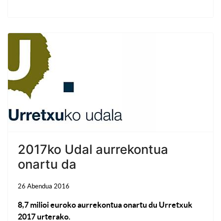
2017ko Udal aurrekontua
onartu da
26 Abendua 2016
8,7 milioi euroko aurrekontua onartu du Urretxuk
2017 urterako.