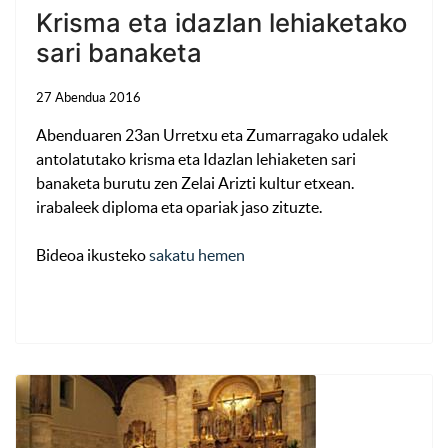
Krisma eta idazlan lehiaketako
sari banaketa
27 Abendua 2016
Abenduaren 23an Urretxu eta Zumarragako udalek
antolatutako krisma eta Idazlan lehiaketen sari
banaketa burutu zen Zelai Arizti kultur etxean.
irabaleek diploma eta opariak jaso zituzte.
Bideoa ikusteko
sakatu hemen