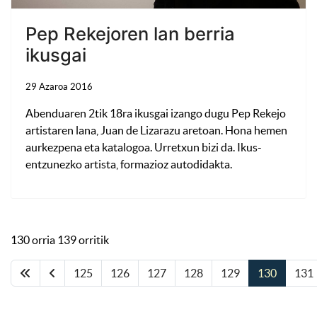
Pep Rekejoren lan berria
ikusgai
29 Azaroa 2016
Abenduaren 2tik 18ra ikusgai izango dugu Pep Rekejo
artistaren lana, Juan de Lizarazu aretoan. Hona hemen
aurkezpena eta katalogoa. Urretxun bizi da. Ikus-
entzunezko artista, formazioz autodidakta.
130 orria 139 orritik
125
126
127
128
129
130
131