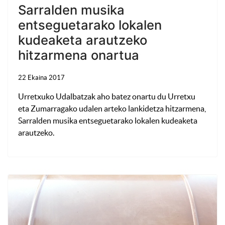
Sarralden musika
entseguetarako lokalen
kudeaketa arautzeko
hitzarmena onartua
22 Ekaina 2017
Urretxuko Udalbatzak aho batez onartu du Urretxu
eta Zumarragako udalen arteko lankidetza hitzarmena,
Sarralden musika entseguetarako lokalen kudeaketa
arautzeko.