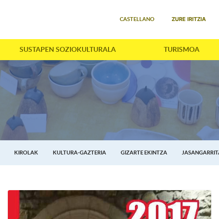
Select your language
ZURE IRITZIA
CASTELLANO
SUSTAPEN SOZIOKULTURALA
TURISMOA
KIROLAK
KULTURA-GAZTERIA
GIZARTE EKINTZA
JASANGARRI