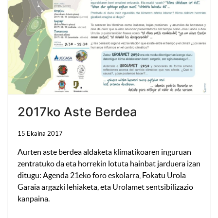
2017ko Aste Berdea
15 Ekaina 2017
Aurten aste berdea aldaketa klimatikoaren inguruan
zentratuko da eta horrekin lotuta hainbat jarduera izan
ditugu: Agenda 21eko foro eskolarra, Fokatu Urola
Garaia argazki lehiaketa, eta Urolamet sentsibilizazio
kanpaina.