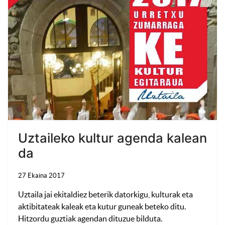
Uztaileko kultur agenda kalean
da
27 Ekaina 2017
Uztaila jai ekitaldiez beterik datorkigu, kulturak eta
aktibitateak kaleak eta kutur guneak beteko ditu.
Hitzordu guztiak agendan dituzue bilduta.