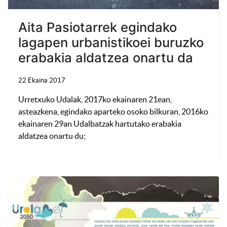
Aita Pasiotarrek egindako
lagapen urbanistikoei buruzko
erabakia aldatzea onartu da
22 Ekaina 2017
Urretxuko Udalak, 2017ko ekainaren 21ean,
asteazkena, egindako aparteko osoko bilkuran, 2016ko
ekainaren 29an Udalbatzak hartutako erabakia
aldatzea onartu du;