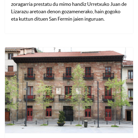
zoragarria prestatu du mimo handiz Urretxuko Juan de
Lizarazu aretoan denon gozamenerako, hain gogoko
eta kuttun dituen San Fermin jaien inguruan.