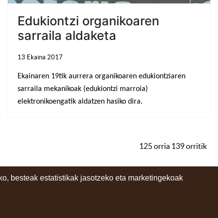
Edukiontzi organikoaren
sarraila aldaketa
13 Ekaina 2017
Ekainaren 19tik aurrera organikoaren edukiontziaren
sarraila mekanikoak (edukiontzi marroia)
elektronikoengatik aldatzen hasiko dira.
125 orria 139 orritik
o, besteak estatistikak jasotzeko eta marketingekoak
instagram
facebook
youtube