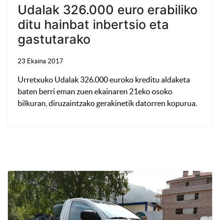
Udalak 326.000 euro erabiliko
ditu hainbat inbertsio eta
gastutarako
23 Ekaina 2017
Urretxuko Udalak 326.000 euroko kreditu aldaketa
baten berri eman zuen ekainaren 21eko osoko
bilkuran, diruzaintzako gerakinetik datorren kopurua.