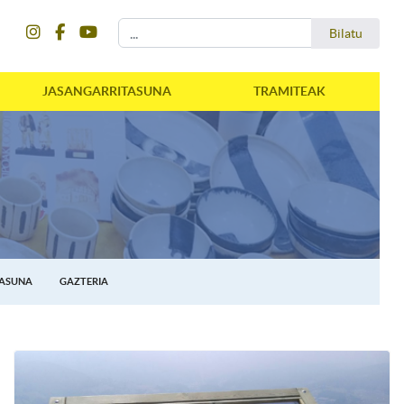
instagram
facebook
youtube
Bilatu
Bilatu
JASANGARRITASUNA
TRAMITEAK
TASUNA
GAZTERIA