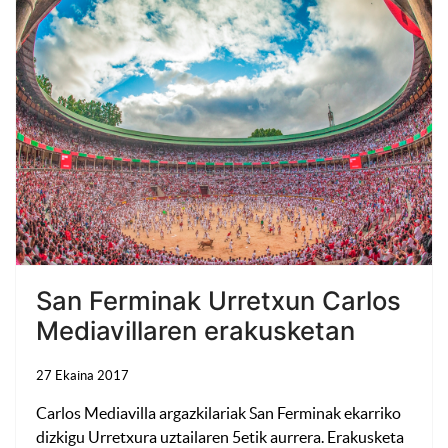
San Ferminak Urretxun Carlos
Mediavillaren erakusketan
27 Ekaina 2017
Carlos Mediavilla argazkilariak San Ferminak ekarriko
dizkigu Urretxura uztailaren 5etik aurrera. Erakusketa