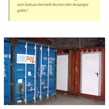
ezin baituzu bertatik ikusten den ikuspegia
galdu!