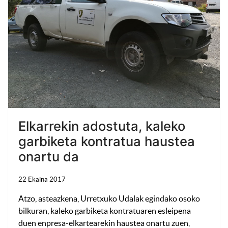
Elkarrekin adostuta, kaleko
garbiketa kontratua haustea
onartu da
22 Ekaina 2017
Atzo, asteazkena, Urretxuko Udalak egindako osoko
bilkuran, kaleko garbiketa kontratuaren esleipena
duen enpresa-elkartearekin haustea onartu zuen,