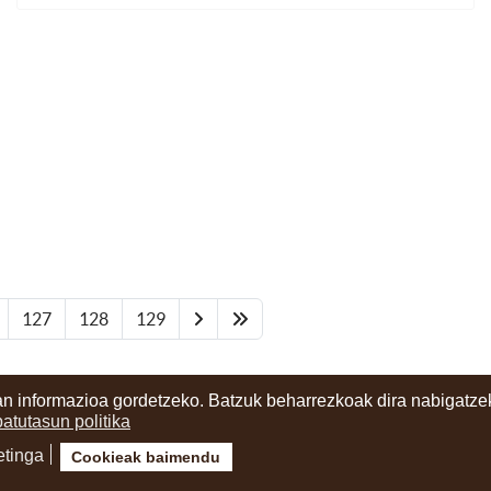
127
128
129
n informazioa gordetzeko. Batzuk beharrezkoak dira nabigatzek
batutasun politika
etinga
Cookieak baimendu
ritzia