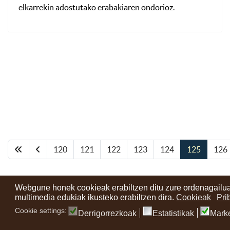
elkarrekin adostutako erabakiaren ondorioz.
120
121
122
123
124
125
126
Webgune honek cookieak erabiltzen ditu zure ordenagailua
multimedia edukiak ikusteko erabiltzen dira.
Cookieak
Pri
Cookie settings:
Derrigorrezkoak
Estatistikak
Mark
Kontaktuak
Erabilera baldintzak
Lege oharra
Berriak
Zure i