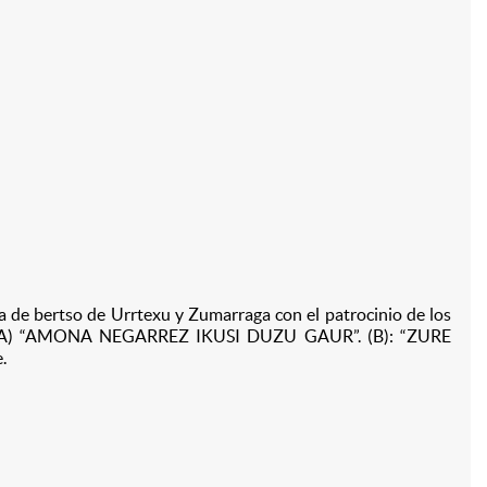
 de bertso de Urrtexu y Zumarraga con el patrocinio de los
es: (A) “AMONA NEGARREZ IKUSI DUZU GAUR”. (B): “ZURE
.