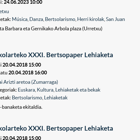
i:
24.06.2023 10:00
etxu
ketak:
Música
,
Danza
,
Bertsolarismo
,
Herri kirolak
,
San Juan
ta Barbara eta Gernikako Arbola plaza (Urretxu)
kolarteko XXXI. Bertsopaper Lehiaketa
i
20.04.2018 15:00
katu
20.04.2018 16:00
ai Arizti aretoa (Zumarraga)
egoriak:
Euskara
,
Kultura
,
Lehiaketak eta bekak
ketak:
Bertsolarismo
,
Lehiaketak
i-banaketa ekitaldia.
kolarteko XXXI. Bertsopaper Lehiaketa
i
20.04.2018 15:00