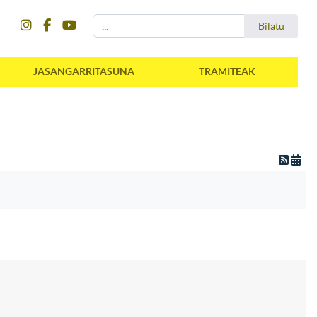
instagram
facebook
youtube
Bilatu
Bilatu
JASANGARRITASUNA
TRAMITEAK