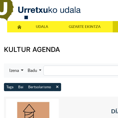
UDALA
GIZARTE EKINTZA
KULTUR AGENDA
Izena
Badu
Taga
Bai
Bertsolarismo
DÍ