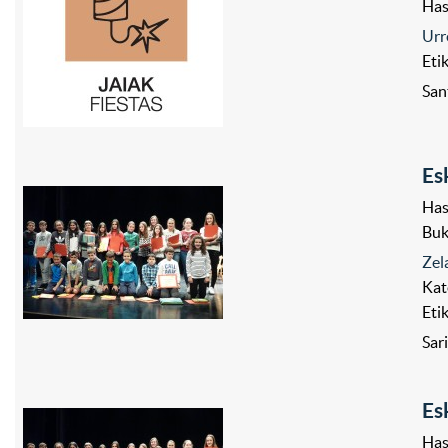
Has
Urr
Eti
San
Es
Has
Bu
Zel
Kat
Eti
Sar
Es
Has