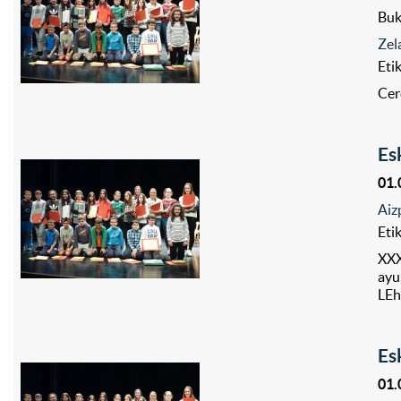
Bu
Zel
Eti
Cer
Es
01.
Aiz
Eti
XXX
ayu
LEh
Es
01.