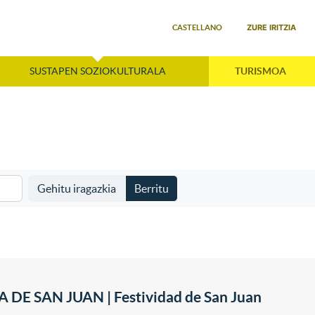
Select your language
ZURE IRITZIA
CASTELLANO
SUSTAPEN SOZIOKULTURALA
TURISMOA
Gehitu iragazkia
Berritu
A DE SAN JUAN | Festividad de San Juan