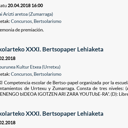
katu
20.04.2018 16:00
ai Arizti aretoa (Zumarraga)
ketak:
Concursos
,
Bertsolarismo
emonia de premiación.
kolarteko XXXI. Bertsopaper Lehiaketa
02.2018
purunea Kultur Etxea (Urretxu)
ketak:
Concursos
,
Bertsolarismo
I Competencia escolar de Bertso-papel organizada por la escuela
ntamientos de Urrtexu y Zumarraga. Consta de tres nivel
ENENGO bIDEOA IGOTZEN ARI ZARA YOUTUbE-RA”. (D): Libre
kolarteko XXXI. Bertsopaper Lehiaketa
02.2018