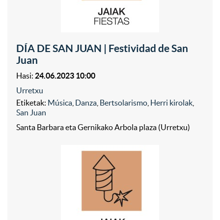
DÍA DE SAN JUAN | Festividad de San
Juan
Hasi:
24.06.2023 10:00
Urretxu
Etiketak:
Música
,
Danza
,
Bertsolarismo
,
Herri kirolak
,
San Juan
Santa Barbara eta Gernikako Arbola plaza (Urretxu)