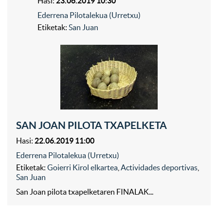
Hasi:
23.06.2019 10:30
Ederrena Pilotalekua (Urretxu)
Etiketak:
San Juan
SAN JOAN PILOTA TXAPELKETA
Hasi:
22.06.2019 11:00
Ederrena Pilotalekua (Urretxu)
Etiketak:
Goierri Kirol elkartea
,
Actividades deportivas
,
San Juan
San Joan pilota txapelketaren FINALAK...