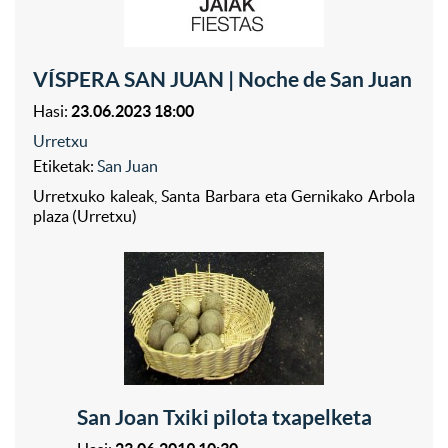
VÍSPERA SAN JUAN | Noche de San Juan
Hasi:
23.06.2023 18:00
Urretxu
Etiketak:
San Juan
Urretxuko kaleak, Santa Barbara eta Gernikako Arbola
plaza (Urretxu)
San Joan Txiki pilota txapelketa