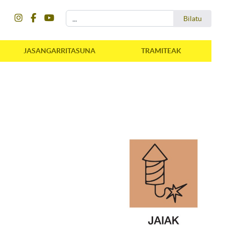
instagram
facebook
youtube
Bilatu
Bilatu
JASANGARRITASUNA
TRAMITEAK