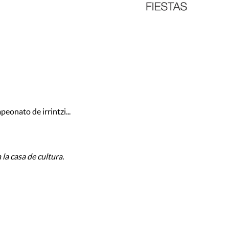
Bi
peonato de irrintzi...
 la casa de cultura.