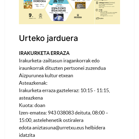
Urteko jarduera
IRAKURKETA ERRAZA
Irakurketa-zailtasun iragankorrak edo
iraunkorrak dituzten pertsonei zuzendua
Aizpurunea kultur etxean
Asteazkenak:
Irakurketa erraza gazteleraz: 10:15 - 11:15,
asteazkena
Kuota: doan
Izen-ematea: 943 038083 deituta, 08:00 –
15:00, astelehenetik ostiralera
edota
aniztasuna@urretxu.eus
helbidera
idatzita