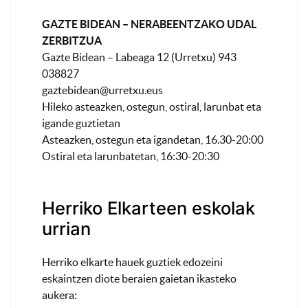
GAZTE BIDEAN – NERABEENTZAKO UDAL
ZERBITZUA
Gazte Bidean – Labeaga 12 (Urretxu) 943
038827
gaztebidean@urretxu.eus
Hileko asteazken, ostegun, ostiral, larunbat eta
igande guztietan
Asteazken, ostegun eta igandetan, 16.30-20:00
Ostiral eta larunbatetan, 16:30-20:30
Herriko Elkarteen eskolak
urrian
Herriko elkarte hauek guztiek edozeini
eskaintzen diote beraien gaietan ikasteko
aukera: