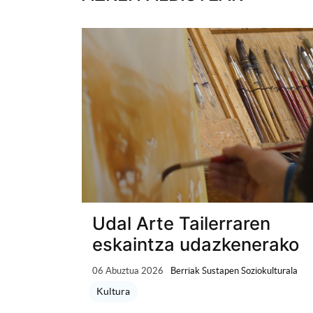
Udal Arte Tailerraren
eskaintza udazkenerako
06 Abuztua 2026
Berriak Sustapen Soziokulturala
Kultura