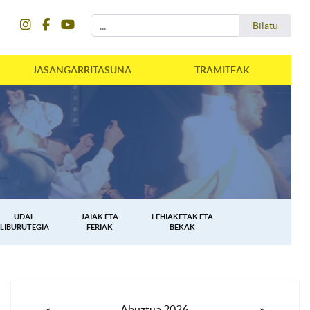
instagram
facebook
youtube
Bilatu
Bilatu
JASANGARRITASUNA
TRAMITEAK
UDAL
JAIAK ETA
LEHIAKETAK ETA
LIBURUTEGIA
FERIAK
BEKAK
«
Abuztua 2026
»