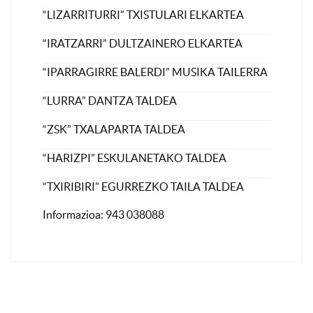
“LIZARRITURRI” TXISTULARI ELKARTEA
“IRATZARRI” DULTZAINERO ELKARTEA
“IPARRAGIRRE BALERDI” MUSIKA TAILERRA
“LURRA” DANTZA TALDEA
“ZSK” TXALAPARTA TALDEA
“HARIZPI” ESKULANETAKO TALDEA
“TXIRIBIRI” EGURREZKO TAILA TALDEA
Informazioa: 943 038088