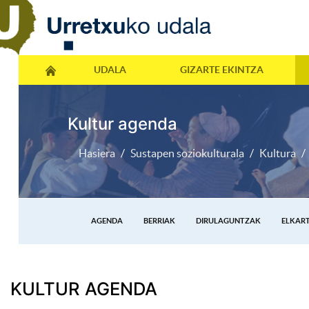
UDALA
GIZARTE EKINTZA
Kultur agenda
Hasiera
Sustapen soziokulturala
Kultura
AGENDA
BERRIAK
DIRULAGUNTZAK
ELKAR
KULTUR AGENDA