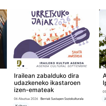
Irailean zabalduko dira
A
udazkeneko ikastaroen
I
izen-emateak
05
J
06 Abuztua 2026
Berriak Sustapen Soziokulturala
Kultura