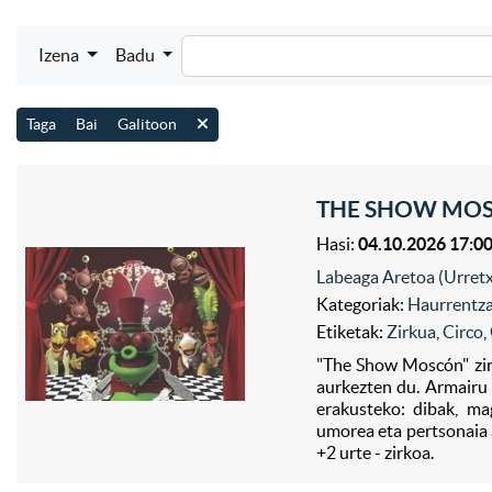
Izena
Badu
Taga
Bai
Galitoon
THE SHOW MOSC
Hasi:
04.10.2026 17:0
Labeaga Aretoa (Urret
Kategoriak:
Haurrentza
Etiketak:
Zirkua
,
Circo
,
"The Show Moscón" zirku
aurkezten du. Armairu m
erakusteko: dibak, ma
umorea eta pertsonaia 
+2 urte - zirkoa.