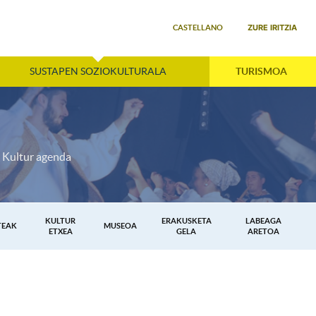
Select your language
ZURE IRITZIA
CASTELLANO
SUSTAPEN SOZIOKULTURALA
TURISMOA
Kultur agenda
KULTUR
ERAKUSKETA
LABEAGA
TEAK
MUSEOA
ETXEA
GELA
ARETOA