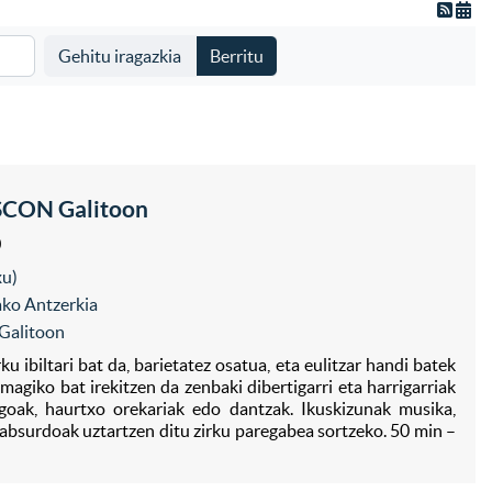
Gehitu iragazkia
Berritu
ON Galitoon
0
xu)
ko Antzerkia
Galitoon
 ibiltari bat da, barietatez osatua, eta eulitzar handi batek
agiko bat irekitzen da zenbaki dibertigarri eta harrigarriak
goak, haurtxo orekariak edo dantzak. Ikuskizunak musika,
absurdoak uztartzen ditu zirku paregabea sortzeko. 50 min –