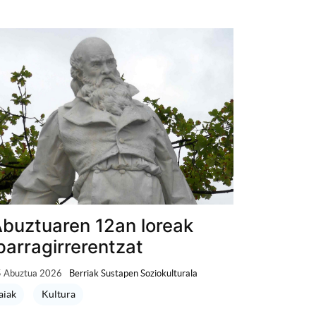
buztuaren 12an loreak
parragirrerentzat
 Abuztua 2026
Berriak Sustapen Soziokulturala
aiak
Kultura