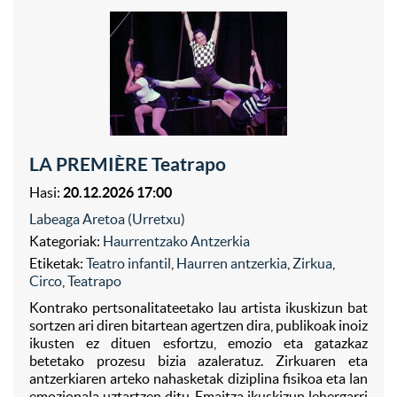
LA PREMIÈRE Teatrapo
Hasi:
20.12.2026 17:00
Labeaga Aretoa (Urretxu)
Kategoriak:
Haurrentzako Antzerkia
Etiketak:
Teatro infantil
,
Haurren antzerkia
,
Zirkua
,
Circo
,
Teatrapo
Kontrako pertsonalitateetako lau artista ikuskizun bat
sortzen ari diren bitartean agertzen dira, publikoak inoiz
ikusten ez dituen esfortzu, emozio eta gatazkaz
betetako prozesu bizia azaleratuz. Zirkuaren eta
antzerkiaren arteko nahasketak diziplina fisikoa eta lan
emozionala uztartzen ditu. Emaitza ikuskizun lehergarri