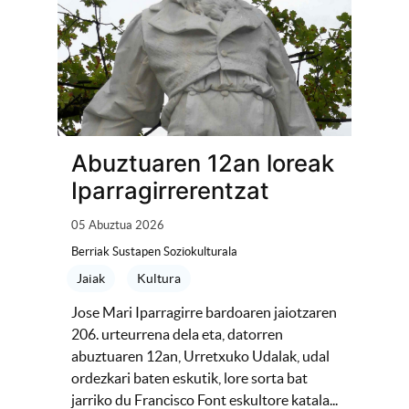
Abuztuaren 12an loreak
Iparragirrerentzat
05 Abuztua 2026
Berriak Sustapen Soziokulturala
Jaiak
Kultura
Jose Mari Iparragirre bardoaren jaiotzaren
206. urteurrena dela eta, datorren
abuztuaren 12an, Urretxuko Udalak, udal
ordezkari baten eskutik, lore sorta bat
jarriko du Francisco Font eskultore katala...