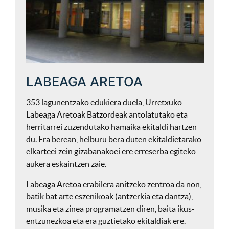
LABEAGA ARETOA
353 lagunentzako edukiera duela, Urretxuko
Labeaga Aretoak Batzordeak antolatutako eta
herritarrei zuzendutako hamaika ekitaldi hartzen
du. Era berean, helburu bera duten ekitaldietarako
elkarteei zein gizabanakoei ere erreserba egiteko
aukera eskaintzen zaie.
Labeaga Aretoa erabilera anitzeko zentroa da non,
batik bat arte eszenikoak (antzerkia eta dantza),
musika eta zinea programatzen diren, baita ikus-
entzunezkoa eta era guztietako ekitaldiak ere.