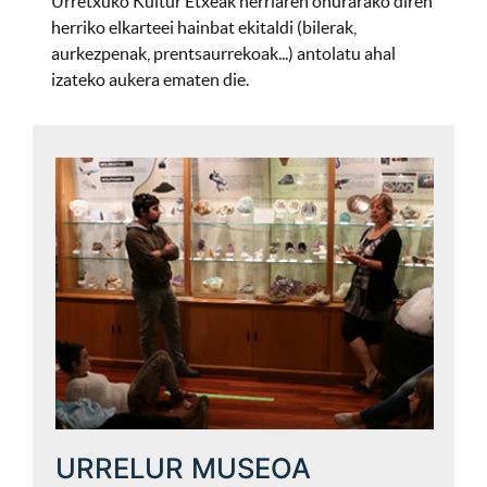
Urretxuko Kultur Etxeak herriaren onurarako diren
herriko elkarteei hainbat ekitaldi (bilerak,
aurkezpenak, prentsaurrekoak...) antolatu ahal
izateko aukera ematen die.
URRELUR MUSEOA