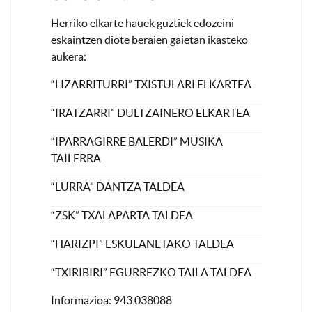
Herriko elkarte hauek guztiek edozeini
eskaintzen diote beraien gaietan ikasteko
aukera:
“LIZARRITURRI” TXISTULARI ELKARTEA
“IRATZARRI” DULTZAINERO ELKARTEA
“IPARRAGIRRE BALERDI” MUSIKA
TAILERRA
“LURRA” DANTZA TALDEA
“ZSK” TXALAPARTA TALDEA
“HARIZPI” ESKULANETAKO TALDEA
“TXIRIBIRI” EGURREZKO TAILA TALDEA
Informazioa: 943 038088