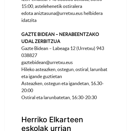
15:00, astelehenetik ostiralera
edota
aniztasuna@urretxu.eus
helbidera
idatzita
GAZTE BIDEAN – NERABEENTZAKO
UDAL ZERBITZUA
Gazte Bidean – Labeaga 12 (Urretxu) 943
038827
gaztebidean@urretxu.eus
Hileko asteazken, ostegun, ostiral, larunbat
eta igande guztietan
Asteazken, ostegun eta igandetan, 16.30-
20:00
Ostiral eta larunbatetan, 16:30-20:30
Herriko Elkarteen
eskolak urrian