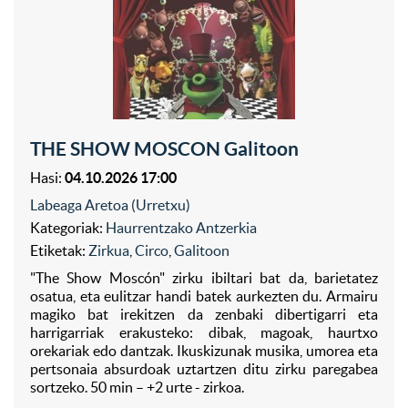
THE SHOW MOSCON Galitoon
Hasi:
04.10.2026 17:00
Labeaga Aretoa (Urretxu)
Kategoriak:
Haurrentzako Antzerkia
Etiketak:
Zirkua
,
Circo
,
Galitoon
"The Show Moscón" zirku ibiltari bat da, barietatez
osatua, eta eulitzar handi batek aurkezten du. Armairu
magiko bat irekitzen da zenbaki dibertigarri eta
harrigarriak erakusteko: dibak, magoak, haurtxo
orekariak edo dantzak. Ikuskizunak musika, umorea eta
pertsonaia absurdoak uztartzen ditu zirku paregabea
sortzeko. 50 min – +2 urte - zirkoa.