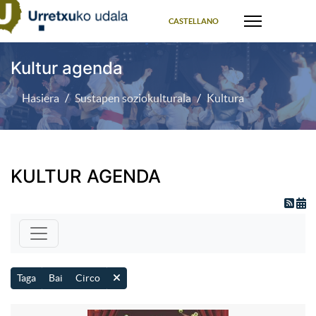
Select your language
CASTELLANO
Kultur agenda
Hasiera
Sustapen soziokulturala
Kultura
KULTUR AGENDA
Taga
Bai
Circo