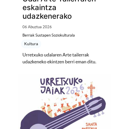
eskaintza
udazkenerako
06 Abuztua 2026
Berriak Sustapen Soziokulturala
Kultura
Urretxuko udalaren Arte tailerrak
udazkeneko ekintzen berri eman ditu.