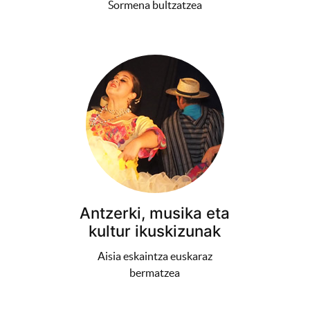
Sormena bultzatzea
Antzerki, musika eta
kultur ikuskizunak
Aisia eskaintza euskaraz
bermatzea