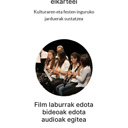
elkarteei
Kulturaren eta festen inguruko
jarduerak sustatzea
Film laburrak edota
bideoak edota
audioak egitea