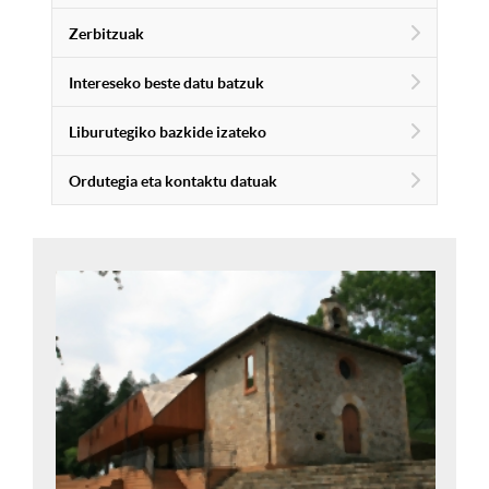
Zerbitzuak
Intereseko beste datu batzuk
Liburutegiko bazkide izateko
Ordutegia eta kontaktu datuak