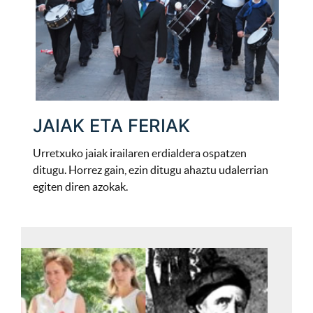
JAIAK ETA FERIAK
Urretxuko jaiak irailaren erdialdera ospatzen
ditugu. Horrez gain, ezin ditugu ahaztu udalerrian
egiten diren azokak.