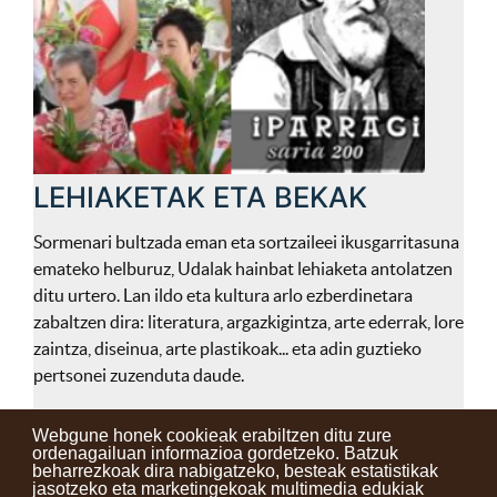
LEHIAKETAK ETA BEKAK
Sormenari bultzada eman eta sortzaileei ikusgarritasuna
emateko helburuz, Udalak hainbat lehiaketa antolatzen
ditu urtero. Lan ildo eta kultura arlo ezberdinetara
zabaltzen dira: literatura, argazkigintza, arte ederrak, lore
zaintza, diseinua, arte plastikoak... eta adin guztieko
pertsonei zuzenduta daude.
Webgune honek cookieak erabiltzen ditu zure
ordenagailuan informazioa gordetzeko. Batzuk
beharrezkoak dira nabigatzeko, besteak estatistikak
Kontaktuak
Erabilera baldintzak
Lege oharra
Berriak
jasotzeko eta marketingekoak multimedia edukiak