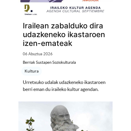
Irailean zabalduko dira
udazkeneko ikastaroen
izen-emateak
06 Abuztua 2026
Berriak Sustapen Soziokulturala
Kultura
Urretxuko udalak udazkeneko ikastaroen
berri eman du iraileko kultur agendan.