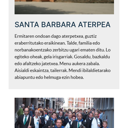
SANTA BARBARA ATERPEA
Ermitaren ondoan dago aterpetxea, guztiz
eraberritutako eraikinean. Talde, familia edo
norbanakoentzako zerbitzu ugari ematen ditu. Lo
egiteko oheak, gela irisgarriak. Gosaldu, bazkaldu
edo afaltzeko jatetxea. Menu aukera zabala.
Aisialdi eskaintza, tailerrak. Mendi ibilaldietarako
abiapuntu edo helmuga ezin hobea.