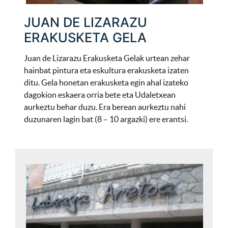
JUAN DE LIZARAZU
ERAKUSKETA GELA
Juan de Lizarazu Erakusketa Gelak urtean zehar
hainbat pintura eta eskultura erakusketa izaten
ditu. Gela honetan erakusketa egin ahal izateko
dagokion eskaera orria bete eta Udaletxean
aurkeztu behar duzu. Era berean aurkeztu nahi
duzunaren lagin bat (8 – 10 argazki) ere erantsi.