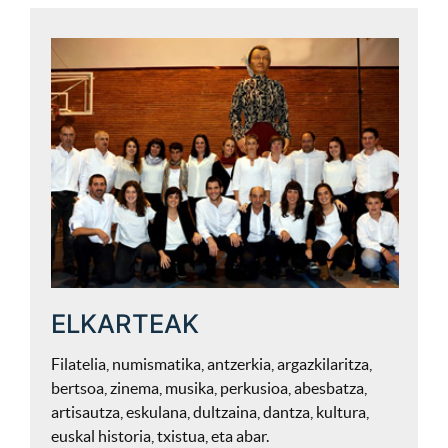
ELKARTEAK
Filatelia, numismatika, antzerkia, argazkilaritza,
bertsoa, zinema, musika, perkusioa, abesbatza,
artisautza, eskulana, dultzaina, dantza, kultura,
euskal historia, txistua, eta abar.