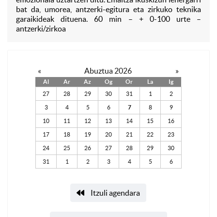
bat da, umorea, antzerki-egitura eta zirkuko teknika
garaikideak dituena. 60 min – + 0-100 urte –
antzerki/zirkoa
«
Abuztua 2026
»
Al
Ar
Az
Og
Or
La
Ig
27
28
29
30
31
1
2
3
4
5
6
7
8
9
10
11
12
13
14
15
16
17
18
19
20
21
22
23
24
25
26
27
28
29
30
31
1
2
3
4
5
6
Itzuli agendara