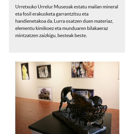
Urretxuko Urrelur Museoak estatu mailan mineral
eta fosil erakusketa garrantzitsu eta
handienetakoa da. Lurra osatzen duen materiaz,
elementu kimikoez eta munduaren bilakaeraz
mintzatzen zaizkigu, besteak beste.