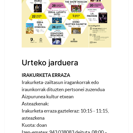
Urteko jarduera
IRAKURKETA ERRAZA
Irakurketa-zailtasun iragankorrak edo
iraunkorrak dituzten pertsonei zuzendua
Aizpurunea kultur etxean
Asteazkenak:
Irakurketa erraza gazteleraz: 10:15 - 11:15,
asteazkena
Kuota: doan
Izen-ematea: 943 038083 deituta, 08:00 –