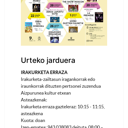
Urteko jarduera
IRAKURKETA ERRAZA
Irakurketa-zailtasun iragankorrak edo
iraunkorrak dituzten pertsonei zuzendua
Aizpurunea kultur etxean
Asteazkenak:
Irakurketa erraza gazteleraz: 10:15 - 11:15,
asteazkena
Kuota: doan
Izen-ematea: 943 038083 deituta, 08:00 –