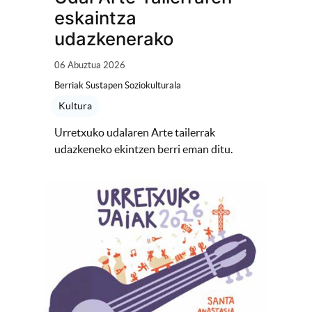
eskaintza
udazkenerako
06 Abuztua 2026
Berriak Sustapen Soziokulturala
Kultura
Urretxuko udalaren Arte tailerrak
udazkeneko ekintzen berri eman ditu.