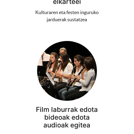
elkarteei
Kulturaren eta festen inguruko
jarduerak sustatzea
Film laburrak edota
bideoak edota
audioak egitea