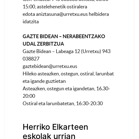
15:00, astelehenetik ostiralera
edota
aniztasuna@urretxu.eus
helbidera
idatzita
GAZTE BIDEAN – NERABEENTZAKO
UDAL ZERBITZUA
Gazte Bidean – Labeaga 12 (Urretxu) 943
038827
gaztebidean@urretxu.eus
Hileko asteazken, ostegun, ostiral, larunbat
eta igande guztietan
Asteazken, ostegun eta igandetan, 16.30-
20:00
Ostiral eta larunbatetan, 16:30-20:30
Herriko Elkarteen
eskolak urrian