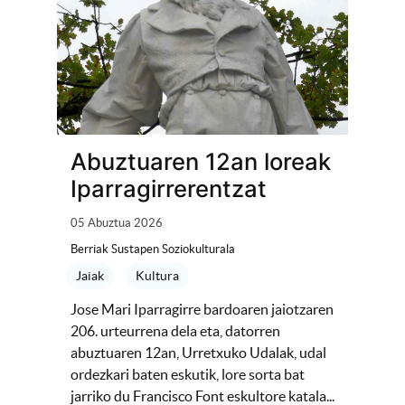
Abuztuaren 12an loreak
Iparragirrerentzat
05 Abuztua 2026
Berriak Sustapen Soziokulturala
Jaiak
Kultura
Jose Mari Iparragirre bardoaren jaiotzaren
206. urteurrena dela eta, datorren
abuztuaren 12an, Urretxuko Udalak, udal
ordezkari baten eskutik, lore sorta bat
jarriko du Francisco Font eskultore katala...