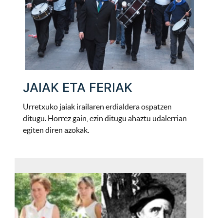
JAIAK ETA FERIAK
Urretxuko jaiak irailaren erdialdera ospatzen
ditugu. Horrez gain, ezin ditugu ahaztu udalerrian
egiten diren azokak.