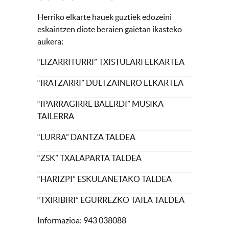
Herriko elkarte hauek guztiek edozeini
eskaintzen diote beraien gaietan ikasteko
aukera:
“LIZARRITURRI” TXISTULARI ELKARTEA
“IRATZARRI” DULTZAINERO ELKARTEA
“IPARRAGIRRE BALERDI” MUSIKA
TAILERRA
“LURRA” DANTZA TALDEA
“ZSK” TXALAPARTA TALDEA
“HARIZPI” ESKULANETAKO TALDEA
“TXIRIBIRI” EGURREZKO TAILA TALDEA
Informazioa: 943 038088