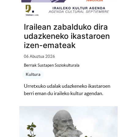
Irailean zabalduko dira
udazkeneko ikastaroen
izen-emateak
06 Abuztua 2026
Berriak Sustapen Soziokulturala
Kultura
Urretxuko udalak udazkeneko ikastaroen
berri eman du iraileko kultur agendan.