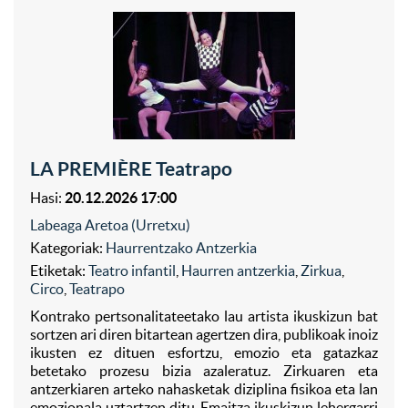
LA PREMIÈRE Teatrapo
Hasi:
20.12.2026 17:00
Labeaga Aretoa (Urretxu)
Kategoriak:
Haurrentzako Antzerkia
Etiketak:
Teatro infantil
,
Haurren antzerkia
,
Zirkua
,
Circo
,
Teatrapo
Kontrako pertsonalitateetako lau artista ikuskizun bat
sortzen ari diren bitartean agertzen dira, publikoak inoiz
ikusten ez dituen esfortzu, emozio eta gatazkaz
betetako prozesu bizia azaleratuz. Zirkuaren eta
antzerkiaren arteko nahasketak diziplina fisikoa eta lan
emozionala uztartzen ditu. Emaitza ikuskizun lehergarri