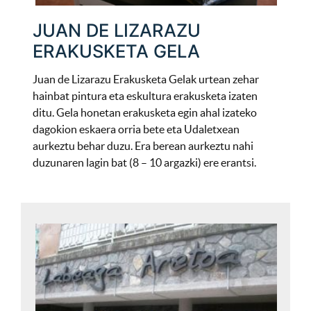
JUAN DE LIZARAZU
ERAKUSKETA GELA
Juan de Lizarazu Erakusketa Gelak urtean zehar
hainbat pintura eta eskultura erakusketa izaten
ditu. Gela honetan erakusketa egin ahal izateko
dagokion eskaera orria bete eta Udaletxean
aurkeztu behar duzu. Era berean aurkeztu nahi
duzunaren lagin bat (8 – 10 argazki) ere erantsi.