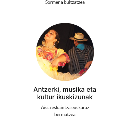
Sormena bultzatzea
Antzerki, musika eta
kultur ikuskizunak
Aisia eskaintza euskaraz
bermatzea