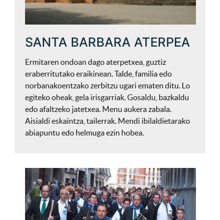
SANTA BARBARA ATERPEA
Ermitaren ondoan dago aterpetxea, guztiz
eraberritutako eraikinean. Talde, familia edo
norbanakoentzako zerbitzu ugari ematen ditu. Lo
egiteko oheak, gela irisgarriak. Gosaldu, bazkaldu
edo afaltzeko jatetxea. Menu aukera zabala.
Aisialdi eskaintza, tailerrak. Mendi ibilaldietarako
abiapuntu edo helmuga ezin hobea.