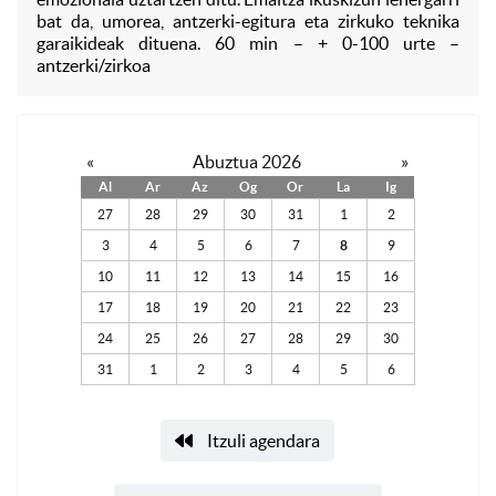
bat da, umorea, antzerki-egitura eta zirkuko teknika
garaikideak dituena. 60 min – + 0-100 urte –
antzerki/zirkoa
«
Abuztua 2026
»
Al
Ar
Az
Og
Or
La
Ig
27
28
29
30
31
1
2
3
4
5
6
7
8
9
10
11
12
13
14
15
16
17
18
19
20
21
22
23
24
25
26
27
28
29
30
31
1
2
3
4
5
6
Itzuli agendara