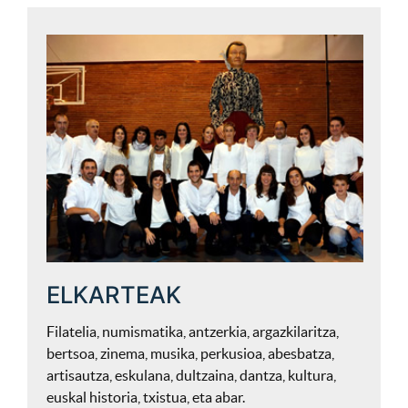
ELKARTEAK
Filatelia, numismatika, antzerkia, argazkilaritza,
bertsoa, zinema, musika, perkusioa, abesbatza,
artisautza, eskulana, dultzaina, dantza, kultura,
euskal historia, txistua, eta abar.