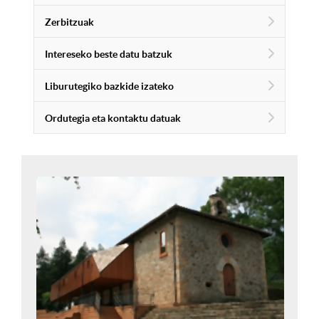
Zerbitzuak
Intereseko beste datu batzuk
Liburutegiko bazkide izateko
Ordutegia eta kontaktu datuak