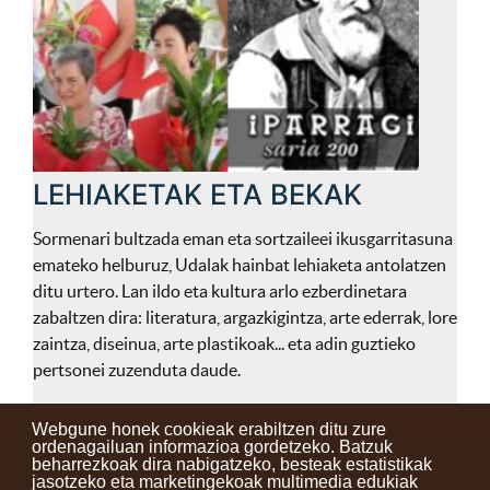
LEHIAKETAK ETA BEKAK
Sormenari bultzada eman eta sortzaileei ikusgarritasuna
emateko helburuz, Udalak hainbat lehiaketa antolatzen
ditu urtero. Lan ildo eta kultura arlo ezberdinetara
zabaltzen dira: literatura, argazkigintza, arte ederrak, lore
zaintza, diseinua, arte plastikoak... eta adin guztieko
pertsonei zuzenduta daude.
Webgune honek cookieak erabiltzen ditu zure
ordenagailuan informazioa gordetzeko. Batzuk
beharrezkoak dira nabigatzeko, besteak estatistikak
Kontaktuak
Erabilera baldintzak
Lege oharra
Berriak
jasotzeko eta marketingekoak multimedia edukiak