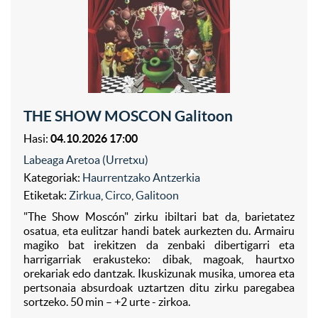
THE SHOW MOSCON Galitoon
Hasi:
04.10.2026 17:00
Labeaga Aretoa (Urretxu)
Kategoriak:
Haurrentzako Antzerkia
Etiketak:
Zirkua
,
Circo
,
Galitoon
"The Show Moscón" zirku ibiltari bat da, barietatez
osatua, eta eulitzar handi batek aurkezten du. Armairu
magiko bat irekitzen da zenbaki dibertigarri eta
harrigarriak erakusteko: dibak, magoak, haurtxo
orekariak edo dantzak. Ikuskizunak musika, umorea eta
pertsonaia absurdoak uztartzen ditu zirku paregabea
sortzeko. 50 min – +2 urte - zirkoa.