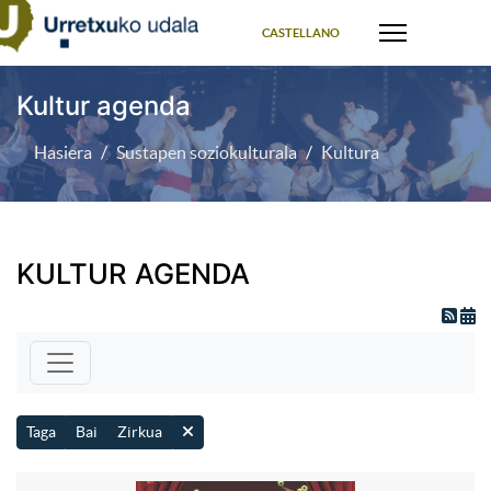
Select your language
CASTELLANO
Kultur agenda
Hasiera
Sustapen soziokulturala
Kultura
KULTUR AGENDA
Taga
Bai
Zirkua