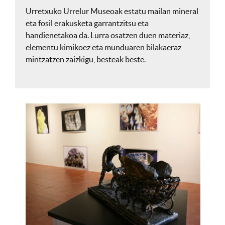
Urretxuko Urrelur Museoak estatu mailan mineral
eta fosil erakusketa garrantzitsu eta
handienetakoa da. Lurra osatzen duen materiaz,
elementu kimikoez eta munduaren bilakaeraz
mintzatzen zaizkigu, besteak beste.