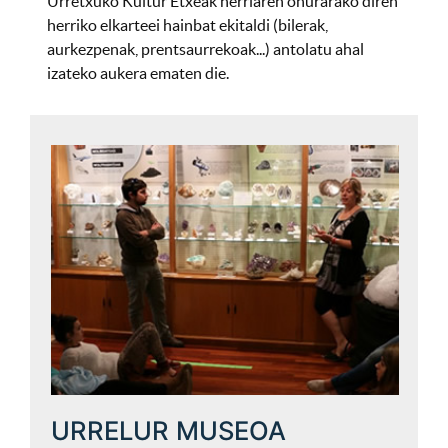
Urretxuko Kultur Etxeak herriaren onurarako diren
herriko elkarteei hainbat ekitaldi (bilerak,
aurkezpenak, prentsaurrekoak...) antolatu ahal
izateko aukera ematen die.
URRELUR MUSEOA