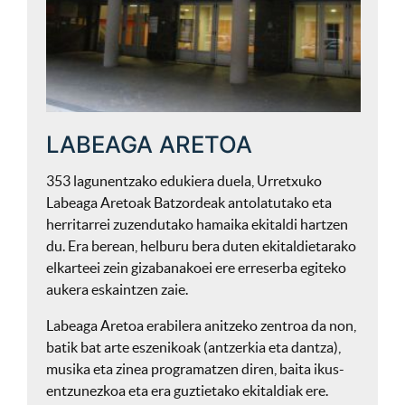
LABEAGA ARETOA
353 lagunentzako edukiera duela, Urretxuko
Labeaga Aretoak Batzordeak antolatutako eta
herritarrei zuzendutako hamaika ekitaldi hartzen
du. Era berean, helburu bera duten ekitaldietarako
elkarteei zein gizabanakoei ere erreserba egiteko
aukera eskaintzen zaie.
Labeaga Aretoa erabilera anitzeko zentroa da non,
batik bat arte eszenikoak (antzerkia eta dantza),
musika eta zinea programatzen diren, baita ikus-
entzunezkoa eta era guztietako ekitaldiak ere.