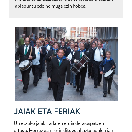
abiapuntu edo helmuga ezin hobea.
JAIAK ETA FERIAK
Urretxuko jaiak irailaren erdialdera ospatzen
ditugu. Horrez gain, ezin ditugu ahaztu udalerrian