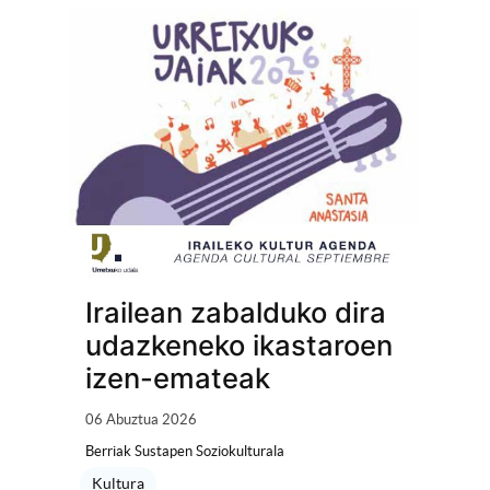
Irailean zabalduko dira
udazkeneko ikastaroen
izen-emateak
06 Abuztua 2026
Berriak Sustapen Soziokulturala
Kultura