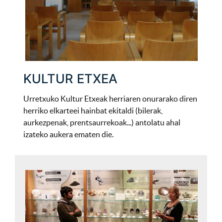
KULTUR ETXEA
Urretxuko Kultur Etxeak herriaren onurarako diren
herriko elkarteei hainbat ekitaldi (bilerak,
aurkezpenak, prentsaurrekoak...) antolatu ahal
izateko aukera ematen die.