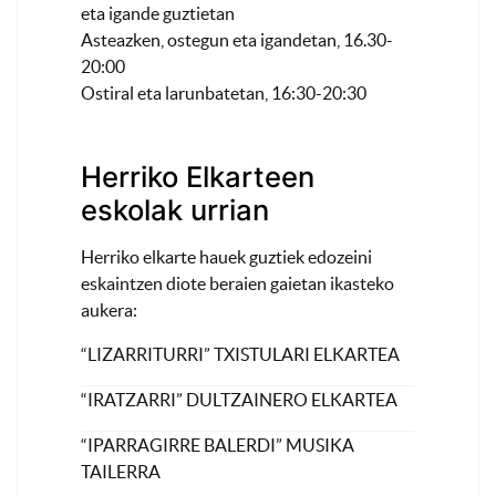
eta igande guztietan
Asteazken, ostegun eta igandetan, 16.30-
20:00
Ostiral eta larunbatetan, 16:30-20:30
Herriko Elkarteen
eskolak urrian
Herriko elkarte hauek guztiek edozeini
eskaintzen diote beraien gaietan ikasteko
aukera:
“LIZARRITURRI” TXISTULARI ELKARTEA
“IRATZARRI” DULTZAINERO ELKARTEA
“IPARRAGIRRE BALERDI” MUSIKA
TAILERRA