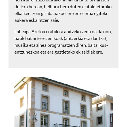
du. Era berean, helburu bera duten ekitaldietarako
elkarteei zein gizabanakoei ere erreserba egiteko
aukera eskaintzen zaie.
Labeaga Aretoa erabilera anitzeko zentroa da non,
batik bat arte eszenikoak (antzerkia eta dantza),
musika eta zinea programatzen diren, baita ikus-
entzunezkoa eta era guztietako ekitaldiak ere.