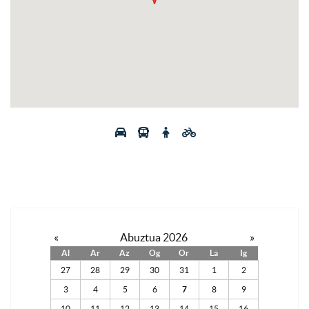
«
Abuztua 2026
»
Al
Ar
Az
Og
Or
La
Ig
27
28
29
30
31
1
2
3
4
5
6
7
8
9
10
11
12
13
14
15
16