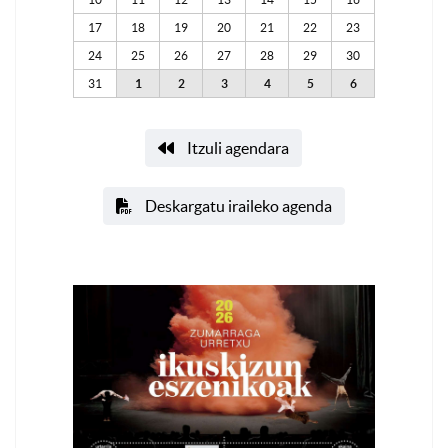
17
18
19
20
21
22
23
24
25
26
27
28
29
30
31
1
2
3
4
5
6
Itzuli agendara
Deskargatu iraileko agenda