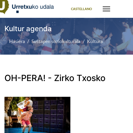
Select your language
CASTELLANO
Kultur agenda
Hasiera
Sustapen soziokulturala
Kultura
OH-PERA! - Zirko Txosko