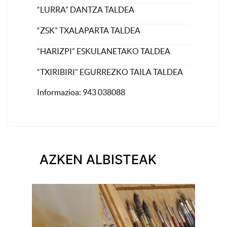
“LURRA” DANTZA TALDEA
“ZSK” TXALAPARTA TALDEA
“HARIZPI” ESKULANETAKO TALDEA
“TXIRIBIRI” EGURREZKO TAILA TALDEA
Informazioa: 943 038088
AZKEN ALBISTEAK