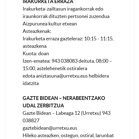
IRAKURKETA ERRAZA
Irakurketa-zailtasun iragankorrak edo
iraunkorrak dituzten pertsonei zuzendua
Aizpurunea kultur etxean
Asteazkenak:
Irakurketa erraza gazteleraz: 10:15 - 11:15,
asteazkena
Kuota: doan
Izen-ematea: 943 038083 deituta, 08:00 –
15:00, astelehenetik ostiralera
edota
aniztasuna@urretxu.eus
helbidera
idatzita
GAZTE BIDEAN – NERABEENTZAKO
UDAL ZERBITZUA
Gazte Bidean – Labeaga 12 (Urretxu) 943
038827
gaztebidean@urretxu.eus
Hileko asteazken, ostegun, ostiral, larunbat