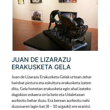
JUAN DE LIZARAZU
ERAKUSKETA GELA
Juan de Lizarazu Erakusketa Gelak urtean zehar
hainbat pintura eta eskultura erakusketa izaten
ditu. Gela honetan erakusketa egin ahal izateko
dagokion eskaera orria bete eta Udaletxean
aurkeztu behar duzu. Era berean aurkeztu nahi
duzunaren lagin bat (8 – 10 argazki) ere erantsi.