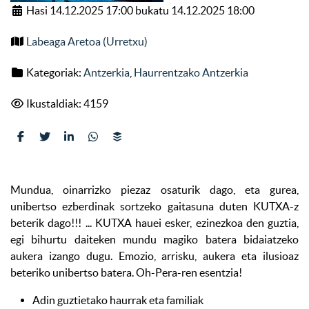
Hasi 14.12.2025 17:00 bukatu 14.12.2025 18:00
Labeaga Aretoa (Urretxu)
Kategoriak:
Antzerkia
,
Haurrentzako Antzerkia
Ikustaldiak: 4159
Mundua, oinarrizko piezaz osaturik dago, eta gurea,
unibertso ezberdinak sortzeko gaitasuna duten KUTXA-z
beterik dago!!! ... KUTXA hauei esker, ezinezkoa den guztia,
egi bihurtu daiteken mundu magiko batera bidaiatzeko
aukera izango dugu. Emozio, arrisku, aukera eta ilusioaz
beteriko unibertso batera. Oh-Pera-ren esentzia!
Adin guztietako haurrak eta familiak