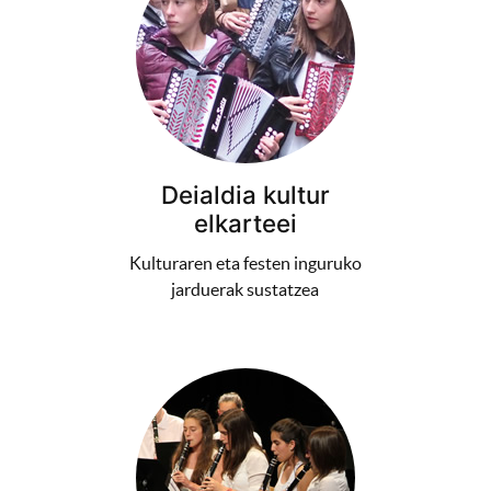
Deialdia kultur
elkarteei
Kulturaren eta festen inguruko
jarduerak sustatzea