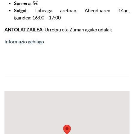
Sarrera
: 5€
Salgai
: Labeaga aretoan. Abenduaren 14an,
igandea: 16:00 – 17:00
ANTOLATZAILEA
: Urretxu eta Zumarragako udalak
Informazio gehiago