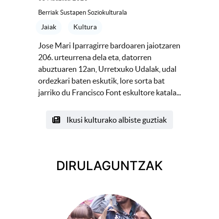
Berriak Sustapen Soziokulturala
Jaiak
Kultura
Jose Mari Iparragirre bardoaren jaiotzaren
206. urteurrena dela eta, datorren
abuztuaren 12an, Urretxuko Udalak, udal
ordezkari baten eskutik, lore sorta bat
jarriko du Francisco Font eskultore katala...
Ikusi kulturako albiste guztiak
DIRULAGUNTZAK