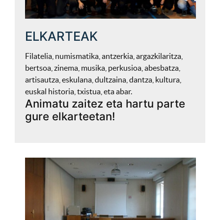
ELKARTEAK
Filatelia, numismatika, antzerkia, argazkilaritza,
bertsoa, zinema, musika, perkusioa, abesbatza,
artisautza, eskulana, dultzaina, dantza, kultura,
euskal historia, txistua, eta abar.
Animatu zaitez eta hartu parte
gure elkarteetan!