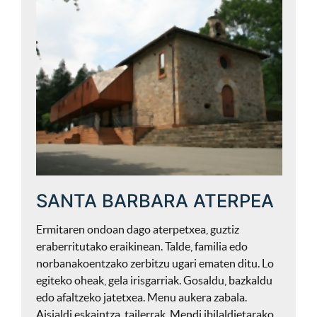
SANTA BARBARA ATERPEA
Ermitaren ondoan dago aterpetxea, guztiz
eraberritutako eraikinean. Talde, familia edo
norbanakoentzako zerbitzu ugari ematen ditu. Lo
egiteko oheak, gela irisgarriak. Gosaldu, bazkaldu
edo afaltzeko jatetxea. Menu aukera zabala.
Aisialdi eskaintza, tailerrak. Mendi ibilaldietarako