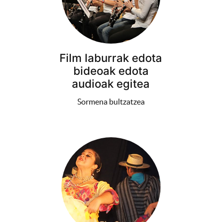
Film laburrak edota
bideoak edota
audioak egitea
Sormena bultzatzea