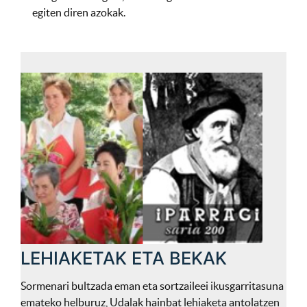
egiten diren azokak.
LEHIAKETAK ETA BEKAK
Sormenari bultzada eman eta sortzaileei ikusgarritasuna
emateko helburuz, Udalak hainbat lehiaketa antolatzen