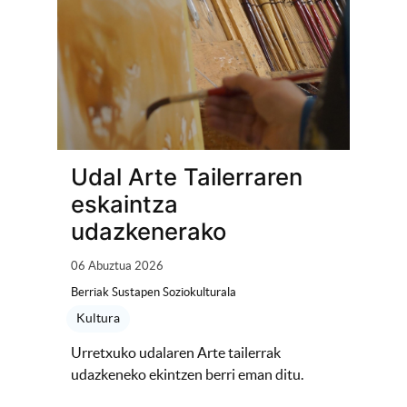
Udal Arte Tailerraren
eskaintza
udazkenerako
06 Abuztua 2026
Berriak Sustapen Soziokulturala
Kultura
Urretxuko udalaren Arte tailerrak
udazkeneko ekintzen berri eman ditu.