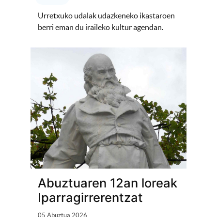
Urretxuko udalak udazkeneko ikastaroen
berri eman du iraileko kultur agendan.
Abuztuaren 12an loreak
Iparragirrerentzat
05 Abuztua 2026