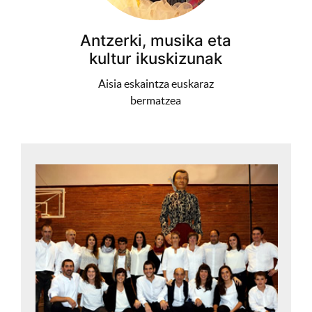
Antzerki, musika eta
kultur ikuskizunak
Aisia eskaintza euskaraz
bermatzea