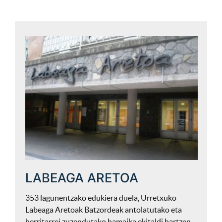
LABEAGA ARETOA
353 lagunentzako edukiera duela, Urretxuko
Labeaga Aretoak Batzordeak antolatutako eta
herritarrei zuzendutako hamaika ekitaldi hartzen