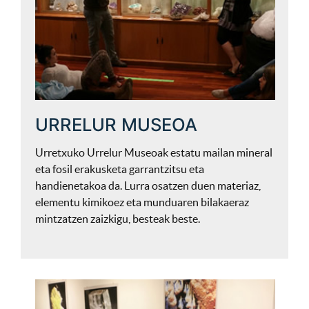
URRELUR MUSEOA
Urretxuko Urrelur Museoak estatu mailan mineral
eta fosil erakusketa garrantzitsu eta
handienetakoa da. Lurra osatzen duen materiaz,
elementu kimikoez eta munduaren bilakaeraz
mintzatzen zaizkigu, besteak beste.