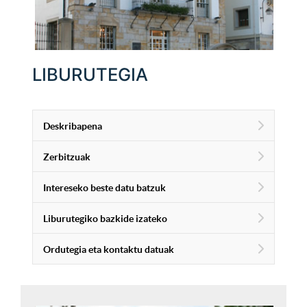
LIBURUTEGIA
Deskribapena
Zerbitzuak
Intereseko beste datu batzuk
Liburutegiko bazkide izateko
Ordutegia eta kontaktu datuak