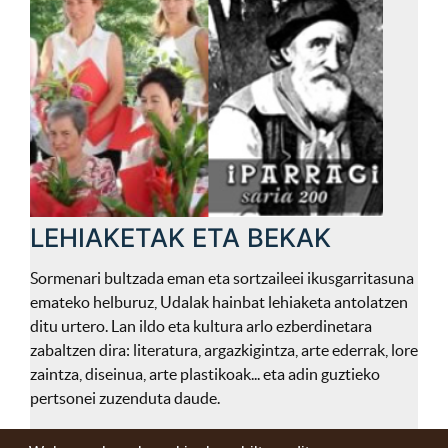
LEHIAKETAK ETA BEKAK
Sormenari bultzada eman eta sortzaileei ikusgarritasuna
emateko helburuz, Udalak hainbat lehiaketa antolatzen
ditu urtero. Lan ildo eta kultura arlo ezberdinetara
zabaltzen dira: literatura, argazkigintza, arte ederrak, lore
zaintza, diseinua, arte plastikoak... eta adin guztieko
pertsonei zuzenduta daude.