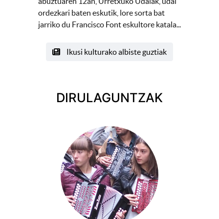
abuztuaren 12an, Urretxuko Udalak, udal
ordezkari baten eskutik, lore sorta bat
jarriko du Francisco Font eskultore katala...
Ikusi kulturako albiste guztiak
DIRULAGUNTZAK