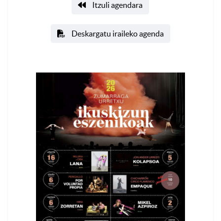
Itzuli agendara
Deskargatu iraileko agenda