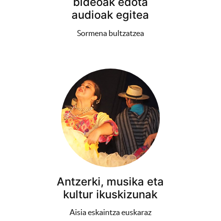
bideoak edota
audioak egitea
Sormena bultzatzea
Antzerki, musika eta
kultur ikuskizunak
Aisia eskaintza euskaraz