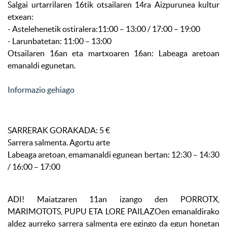
Salgai urtarrilaren 16tik otsailaren 14ra Aizpurunea kultur
etxean:
- Astelehenetik ostiralera:11:00 – 13:00 / 17:00 – 19:00
- Larunbatetan: 11:00 – 13:00
Otsailaren 16an eta martxoaren 16an: Labeaga aretoan
emanaldi egunetan.
Informazio gehiago
SARRERAK GORAKADA: 5 €
Sarrera salmenta. Agortu arte
Labeaga aretoan, emamanaldi egunean bertan: 12:30 – 14:30
/ 16:00 – 17:00
ADI! Maiatzaren 11an izango den PORROTX,
MARIMOTOTS, PUPU ETA LORE PAILAZOen emanaldirako
aldez aurreko sarrera salmenta ere egingo da egun honetan