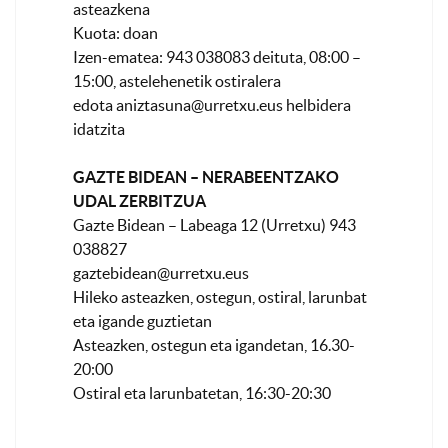
asteazkena
Kuota: doan
Izen-ematea: 943 038083 deituta, 08:00 –
15:00, astelehenetik ostiralera
edota
aniztasuna@urretxu.eus
helbidera
idatzita
GAZTE BIDEAN – NERABEENTZAKO
UDAL ZERBITZUA
Gazte Bidean – Labeaga 12 (Urretxu) 943
038827
gaztebidean@urretxu.eus
Hileko asteazken, ostegun, ostiral, larunbat
eta igande guztietan
Asteazken, ostegun eta igandetan, 16.30-
20:00
Ostiral eta larunbatetan, 16:30-20:30