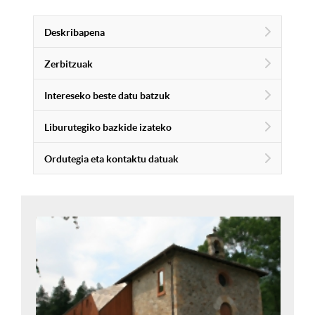
Deskribapena
Zerbitzuak
Intereseko beste datu batzuk
Liburutegiko bazkide izateko
Ordutegia eta kontaktu datuak