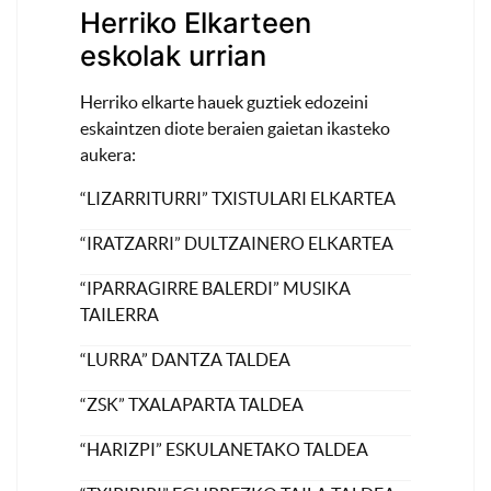
Herriko Elkarteen
eskolak urrian
Herriko elkarte hauek guztiek edozeini
eskaintzen diote beraien gaietan ikasteko
aukera:
“LIZARRITURRI” TXISTULARI ELKARTEA
“IRATZARRI” DULTZAINERO ELKARTEA
“IPARRAGIRRE BALERDI” MUSIKA
TAILERRA
“LURRA” DANTZA TALDEA
“ZSK” TXALAPARTA TALDEA
“HARIZPI” ESKULANETAKO TALDEA