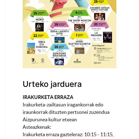
Urteko jarduera
IRAKURKETA ERRAZA
Irakurketa-zailtasun iragankorrak edo
iraunkorrak dituzten pertsonei zuzendua
Aizpurunea kultur etxean
Asteazkenak:
Irakurketa erraza gazteleraz: 10:15 - 11:15,