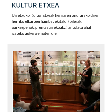
KULTUR ETXEA
Urretxuko Kultur Etxeak herriaren onurarako diren
herriko elkarteei hainbat ekitaldi (bilerak,
aurkezpenak, prentsaurrekoak...) antolatu ahal
izateko aukera ematen die.