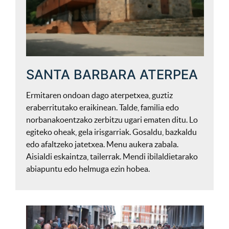
SANTA BARBARA ATERPEA
Ermitaren ondoan dago aterpetxea, guztiz
eraberritutako eraikinean. Talde, familia edo
norbanakoentzako zerbitzu ugari ematen ditu. Lo
egiteko oheak, gela irisgarriak. Gosaldu, bazkaldu
edo afaltzeko jatetxea. Menu aukera zabala.
Aisialdi eskaintza, tailerrak. Mendi ibilaldietarako
abiapuntu edo helmuga ezin hobea.