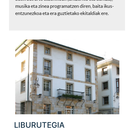
musika eta zinea programatzen diren, baita ikus-
entzunezkoa eta era guztietako ekitaldiak ere.
LIBURUTEGIA