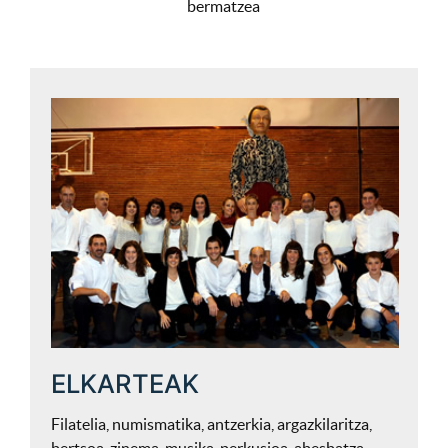
bermatzea
ELKARTEAK
Filatelia, numismatika, antzerkia, argazkilaritza,
bertsoa, zinema, musika, perkusioa, abesbatza,