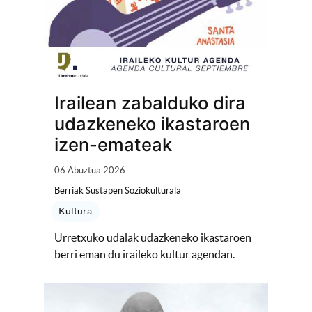
Irailean zabalduko dira
udazkeneko ikastaroen
izen-emateak
06 Abuztua 2026
Berriak Sustapen Soziokulturala
Kultura
Urretxuko udalak udazkeneko ikastaroen
berri eman du iraileko kultur agendan.