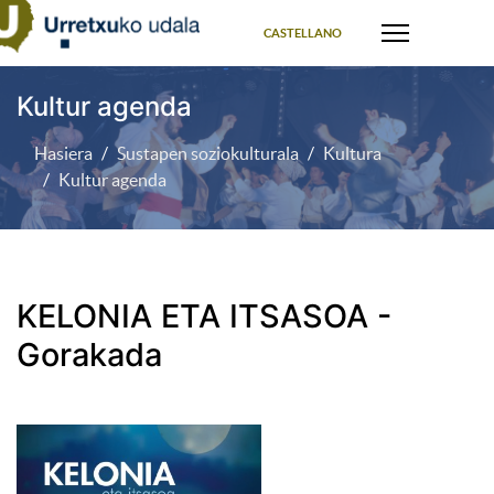
Select your language
CASTELLANO
Kultur agenda
Hasiera
Sustapen soziokulturala
Kultura
Kultur agenda
KELONIA ETA ITSASOA -
Gorakada