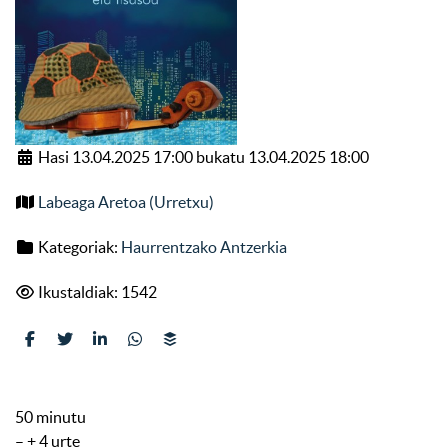
Hasi 13.04.2025 17:00 bukatu 13.04.2025 18:00
Labeaga Aretoa (Urretxu)
Kategoriak:
Haurrentzako Antzerkia
Ikustaldiak: 1542
50 minutu
– + 4 urte