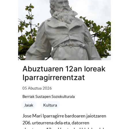
Abuztuaren 12an loreak
Iparragirrerentzat
05 Abuztua 2026
Berriak Sustapen Soziokulturala
Jaiak
Kultura
Jose Mari Iparragirre bardoaren jaiotzaren
206. urteurrena dela eta, datorren