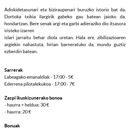
Adiskidetasunari eta biziraupenari buruzko istorio bat da.
Dortoka txikia ilargirik gabeko gau batean jaioko da,
hondartzan. Bere senak argi eta garbi adieraziko dio itsasora
iristeko izarren
islari jarraitu behar diola uretan. Hala ere, zibilizazioaren
argiekin nahastuta, hirian barneratuko da, mundu guztiz
ezberdin batean.
Sarrerak
Labeagako emanaldiak - 17:00 - 5€
Ederrena pilotalekukoa - 17:00 - 7€
Zazpi ikuskizunerako bonoa
- haurra + heldua: 30 €
- haurra: 20 €
Bonuak