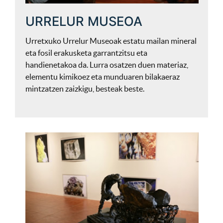
URRELUR MUSEOA
Urretxuko Urrelur Museoak estatu mailan mineral
eta fosil erakusketa garrantzitsu eta
handienetakoa da. Lurra osatzen duen materiaz,
elementu kimikoez eta munduaren bilakaeraz
mintzatzen zaizkigu, besteak beste.