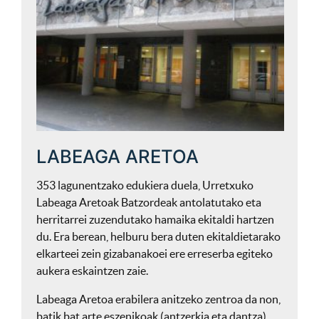
LABEAGA ARETOA
353 lagunentzako edukiera duela, Urretxuko
Labeaga Aretoak Batzordeak antolatutako eta
herritarrei zuzendutako hamaika ekitaldi hartzen
du. Era berean, helburu bera duten ekitaldietarako
elkarteei zein gizabanakoei ere erreserba egiteko
aukera eskaintzen zaie.
Labeaga Aretoa erabilera anitzeko zentroa da non,
batik bat arte eszenikoak (antzerkia eta dantza),