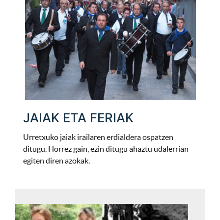
JAIAK ETA FERIAK
Urretxuko jaiak irailaren erdialdera ospatzen
ditugu. Horrez gain, ezin ditugu ahaztu udalerrian
egiten diren azokak.