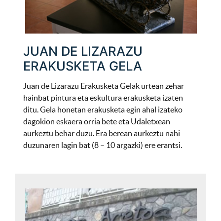
JUAN DE LIZARAZU
ERAKUSKETA GELA
Juan de Lizarazu Erakusketa Gelak urtean zehar
hainbat pintura eta eskultura erakusketa izaten
ditu. Gela honetan erakusketa egin ahal izateko
dagokion eskaera orria bete eta Udaletxean
aurkeztu behar duzu. Era berean aurkeztu nahi
duzunaren lagin bat (8 – 10 argazki) ere erantsi.