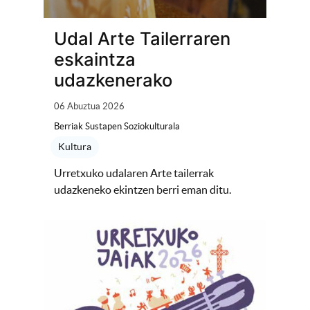
Udal Arte Tailerraren
eskaintza
udazkenerako
06 Abuztua 2026
Berriak Sustapen Soziokulturala
Kultura
Urretxuko udalaren Arte tailerrak
udazkeneko ekintzen berri eman ditu.