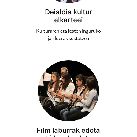
Deialdia kultur
elkarteei
Kulturaren eta festen inguruko
jarduerak sustatzea
Film laburrak edota