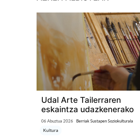
Udal Arte Tailerraren
eskaintza udazkenerako
06 Abuztua 2026
Berriak Sustapen Soziokulturala
Kultura