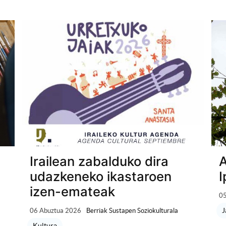
Irailean zabalduko dira
A
udazkeneko ikastaroen
I
izen-emateak
05
J
06 Abuztua 2026
Berriak Sustapen Soziokulturala
Kultura