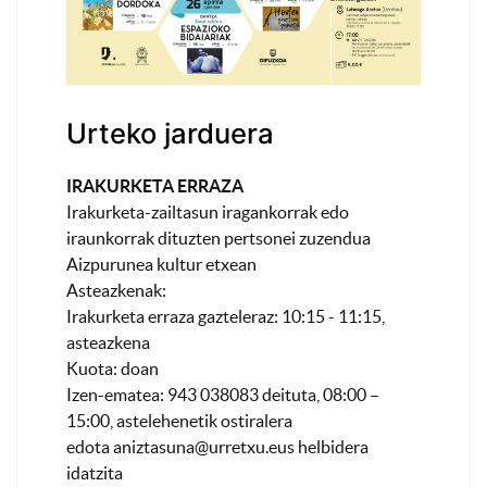
Urteko jarduera
IRAKURKETA ERRAZA
Irakurketa-zailtasun iragankorrak edo
iraunkorrak dituzten pertsonei zuzendua
Aizpurunea kultur etxean
Asteazkenak:
Irakurketa erraza gazteleraz: 10:15 - 11:15,
asteazkena
Kuota: doan
Izen-ematea: 943 038083 deituta, 08:00 –
15:00, astelehenetik ostiralera
edota
aniztasuna@urretxu.eus
helbidera
idatzita