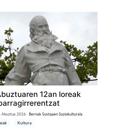
buztuaren 12an loreak
parragirrerentzat
 Abuztua 2026
Berriak Sustapen Soziokulturala
aiak
Kultura