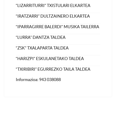
“LIZARRITURRI” TXISTULARI ELKARTEA
“IRATZARRI” DULTZAINERO ELKARTEA
“IPARRAGIRRE BALERDI” MUSIKA TAILERRA
“LURRA” DANTZA TALDEA
“ZSK” TXALAPARTA TALDEA
“HARIZPI” ESKULANETAKO TALDEA
“TXIRIBIRI” EGURREZKO TAILA TALDEA
Informazioa: 943 038088