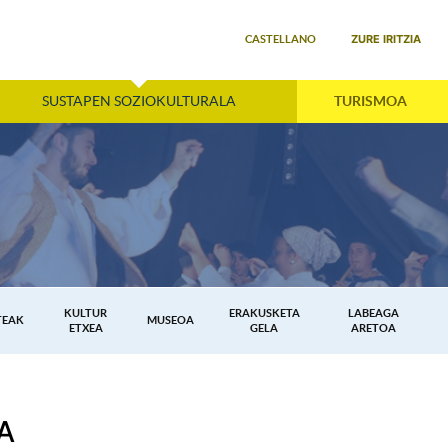
Select your language
ZURE IRITZIA
CASTELLANO
SUSTAPEN SOZIOKULTURALA
TURISMOA
KULTUR
ERAKUSKETA
LABEAGA
TEAK
MUSEOA
ETXEA
GELA
ARETOA
A