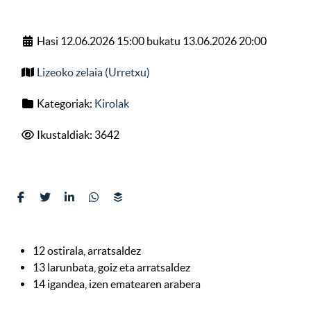
Hasi 12.06.2026 15:00 bukatu 13.06.2026 20:00
Lizeoko zelaia (Urretxu)
Kategoriak:
Kirolak
Ikustaldiak: 3642
12 ostirala, arratsaldez
13 larunbata, goiz eta arratsaldez
14 igandea, izen ematearen arabera