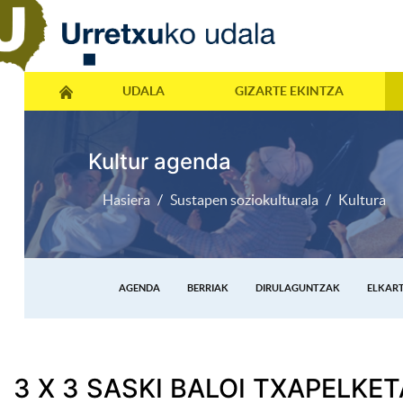
UDALA
GIZARTE EKINTZA
Kultur agenda
Hasiera
Sustapen soziokulturala
Kultura
AGENDA
BERRIAK
DIRULAGUNTZAK
ELKAR
3 X 3 SASKI BALOI TXAPELKET