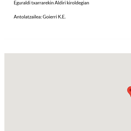
Eguraldi txarrarekin Aldiri kiroldegian
Antolatzailea: Goierri K.E.