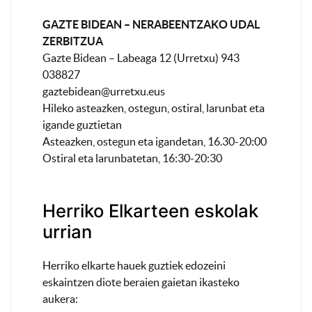
GAZTE BIDEAN – NERABEENTZAKO UDAL
ZERBITZUA
Gazte Bidean – Labeaga 12 (Urretxu) 943
038827
gaztebidean@urretxu.eus
Hileko asteazken, ostegun, ostiral, larunbat eta
igande guztietan
Asteazken, ostegun eta igandetan, 16.30-20:00
Ostiral eta larunbatetan, 16:30-20:30
Herriko Elkarteen eskolak
urrian
Herriko elkarte hauek guztiek edozeini
eskaintzen diote beraien gaietan ikasteko
aukera: