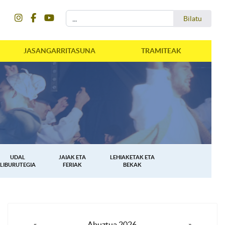
instagram
facebook
youtube
Bilatu
Bilatu
JASANGARRITASUNA
TRAMITEAK
UDAL
JAIAK ETA
LEHIAKETAK ETA
LIBURUTEGIA
FERIAK
BEKAK
«
Abuztua 2026
»