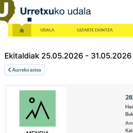
UDALA
GIZARTE EKINTZA
Ekitaldiak 25.05.2026 - 31.05.2026
Aurreko astea
28
Has
Bu
Are
Kat