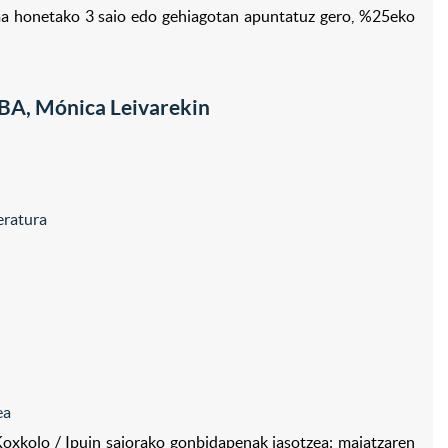
ama honetako 3 saio edo gehiagotan apuntatuz gero, %25eko
 Mónica Leivarekin
ratura
ea
lo / Ipuin saiorako gonbidapenak jasotzea: maiatzaren