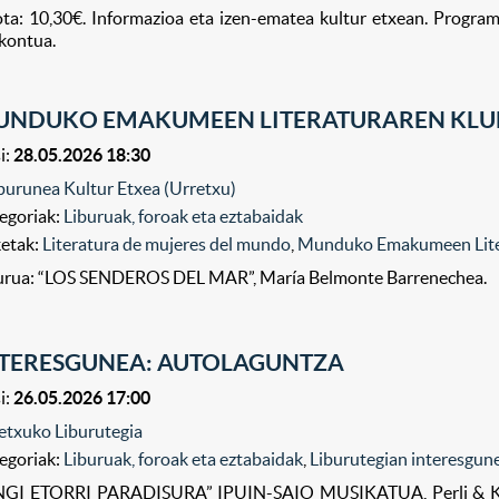
ta: 10,30€. Informazioa eta izen-ematea kultur etxean. Progr
kontua.
NDUKO EMAKUMEEN LITERATURAREN KLUBA,
i:
28.05.2026 18:30
purunea Kultur Etxea (Urretxu)
egoriak:
Liburuak, foroak eta eztabaidak
ketak:
Literatura de mujeres del mundo
,
Munduko Emakumeen Lite
urua: “LOS SENDEROS DEL MAR”, María Belmonte Barrenechea.
NTERESGUNEA: AUTOLAGUNTZA
i:
26.05.2026 17:00
etxuko Liburutegia
egoriak:
Liburuak, foroak eta eztabaidak
,
Liburutegian interesgun
GI ETORRI PARADISURA” IPUIN-SAIO MUSIKATUA, Perli & Koxko