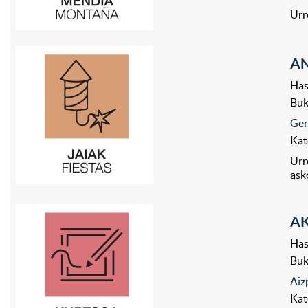
Urr
AN
Has
Bu
Ger
Kat
Urr
ask
AK
Has
Bu
Aiz
Kat