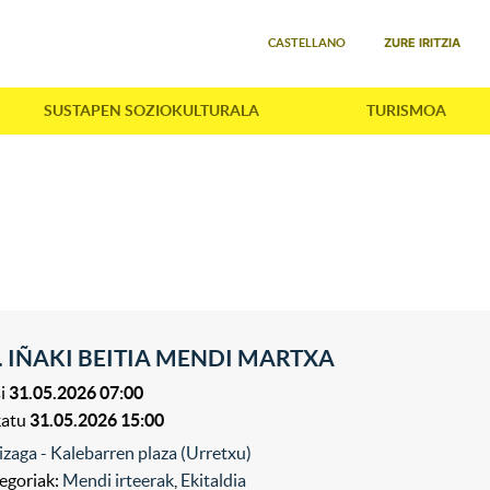
Select your language
ZURE IRITZIA
CASTELLANO
SUSTAPEN SOZIOKULTURALA
TURISMOA
. IÑAKI BEITIA MENDI MARTXA
i
31.05.2026 07:00
katu
31.05.2026 15:00
izaga - Kalebarren plaza (Urretxu)
egoriak:
Mendi irteerak
,
Ekitaldia