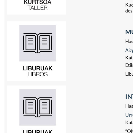
Kuo
des
MU
Has
Aiz
Kat
Eti
Lib
I
Has
Urr
Kat
“ON