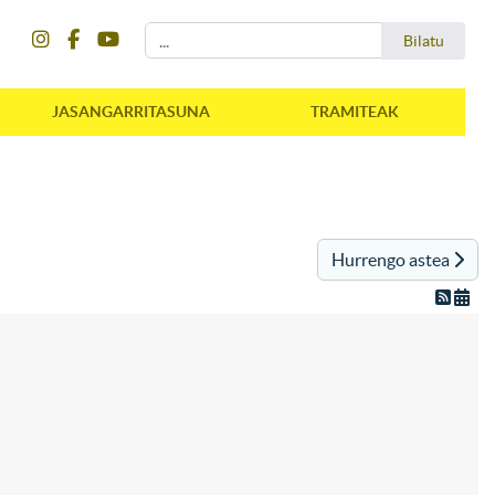
instagram
facebook
youtube
Bilatu
Bilatu
JASANGARRITASUNA
TRAMITEAK
Hurrengo astea