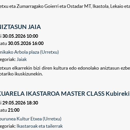
etxu eta Zumarragako Goierri eta Ostadar MT, Ikastola, Lekaio et
IZTASUN JAIA
i
30.05.2026 10:00
katu
30.05.2026 16:00
nikako Arbola plaza (Urretxu)
egoriak:
Jaiak
etxun elkarrekin bizi diren kultura edo edonolako aniztasun ezbe
otariko ikuskizunekin.
UARELA IKASTAROA MASTER CLASS Kubireki
i
29.05.2026 18:30
katu
21:00
purunea Kultur Etxea (Urretxu)
egoriak:
Ikastaroak eta tailerrak